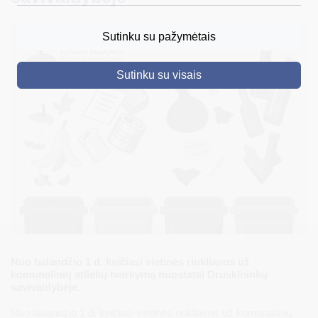
DRUSKININKAI
Sutinku su pažymėtais
SKELBIMAI
Sutinku su visais
TURIZMAS
VERSLAS
PROJEKTAI
ŠVIETIMAS
REGISTRACIJA
RENGINIAI
Nuo balandžio 1 d. keičiasi vietinės rinkliavos už
komunalinių atliekų tvarkymą nuostatai Druskininkų
savivaldybėje.
Nuo balandžio 1 d. keičiasi vietinės rinkliavos už komunalinių