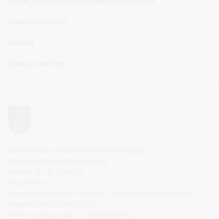
STRUKTŪRA IR KONTAKTINĖ INFORMACIJA
ADMINISTRACIJA
TARYBA
VEIKLOS SRITYS
Druskininkų savivaldybės administracija
Savivaldybės biudžetinė įstaiga,
Vilniaus al. 18, LT-66119
Druskininkai
Duomenys kaupiami ir saugomi Juridinių asmenų registre
Įstaigos kodas: 188776264
PVM mokėtojo kodas: LT100008196411