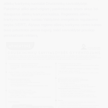
atliekų tvarkymą nuostatai Druskininkų savivaldybėje.
Pakeitimai atlikti atsižvelgiant į pasikeitusius teisės aktus bei
išaugusius atliekų tvarkymo kaštus. Regionines atliekų
tvarkymo kainas nustato Valstybinė energetikos reguliavimo
taryba (VERT). Alytaus regiono atliekų tvarkymo centro kainos
buvo patvirtintos pernai rugsėjį, todėl savivaldybė privalėjo
perskaičiuoti rinkliavą.