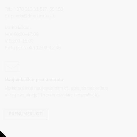
Tel.: +370 313 51 517, 59 159
El. p.
info@druskininkai.lt
Darbo laikas:
I–IV 08:00–17:00,
V 08:00–15:00
Pietų pertrauka 12:00–12:45
Naujienlaiškio prenumerata
Norite sužinoti naujienas pirmieji, apie jas paskelbus
mūsų svetainėje? Prenumeruokite naujienlaiškį.
PRENUMERUOTI