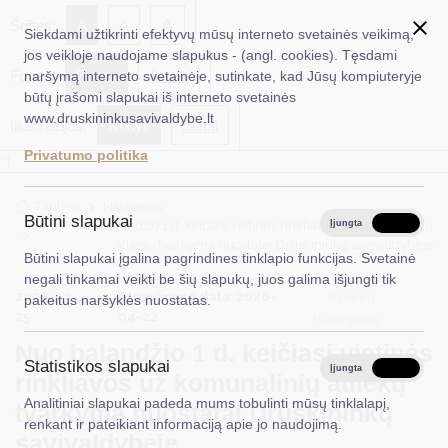
✖
A
Šriftas:
A
A
Siekdami užtikrinti efektyvų mūsų interneto svetainės veikimą,
jos veikloje naudojame slapukus - (angl. cookies). Tęsdami
Fonas:
Baltas
Juoda
naršymą interneto svetainėje, sutinkate, kad Jūsų kompiuteryje
EN
Ieškoti...
būtų įrašomi slapukai iš interneto svetainės
www.druskininkusavivaldybe.lt
Iliustracijos:
Rodyti
Slėpti
Taryba
Privatumo politika
*}
Meras
Titulinis
Naujienos
Administracija
Būtini slapukai
Nuo balandžio 1 d. keičiasi vietinės rinkliavos už komunalinių
Įjungta
Išjungta
atliekų tvarkymą nuostatai Druskininkų savivaldybėje
Veiklos sritys
Būtini slapukai įgalina pagrindines tinklapio funkcijas. Svetainė
negali tinkamai veikti be šių slapukų, juos galima išjungti tik
Teisinė informacija
2026-03-
Atnaujinimo data: 2026-
Atliekų
pakeitus naršyklės nuostatas.
25
04-22
tvarkymas
Struktūra ir kontaktinė informacija
Nuo balandžio 1 d. keičiasi vietinės
Statistikos slapukai
Karjera
Įjungta
Išjungta
rinkliavos už komunalinių atliekų
Analitiniai slapukai padeda mums tobulinti mūsų tinklalapį,
DUK
tvarkymą nuostatai Druskininkų
renkant ir pateikiant informaciją apie jo naudojimą.
savivaldybėje
PASLAUGOS