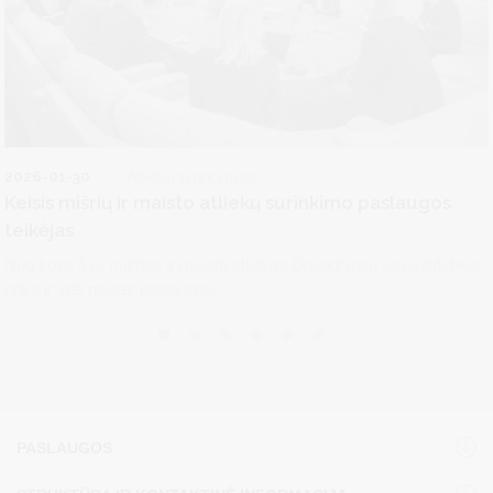
2026-01-30
Atliekų tvarkymas
Keisis mišrių ir maisto atliekų surinkimo paslaugos
teikėjas
Nuo kovo 1 d. mišrias ir maisto atliekas Druskininkų savivaldybėje
rinks ir veš naujas paslaugos...
PASLAUGOS