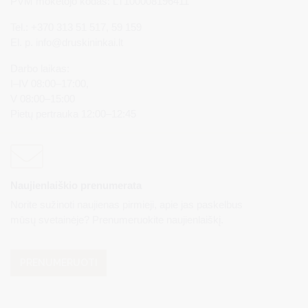
PVM mokėtojo kodas: LT100008196411
Tel.: +370 313 51 517, 59 159
El. p.
info@druskininkai.lt
Darbo laikas:
I–IV 08:00–17:00,
V 08:00–15:00
Pietų pertrauka 12:00–12:45
Naujienlaiškio prenumerata
Norite sužinoti naujienas pirmieji, apie jas paskelbus
mūsų svetainėje? Prenumeruokite naujienlaiškį.
PRENUMERUOTI