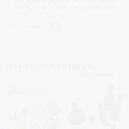
Į stiklo konteinerių aptarnavimą įterpiama trys papildomi
maršrutai (T. y. per nurodytą laikotarpį stiklo atliekas
surinkti 2 k./mėn.)
Dalintis soc. tinkluose:
SUSIJUSIOS NAUJIENOS
VISOS NAUJIENOS