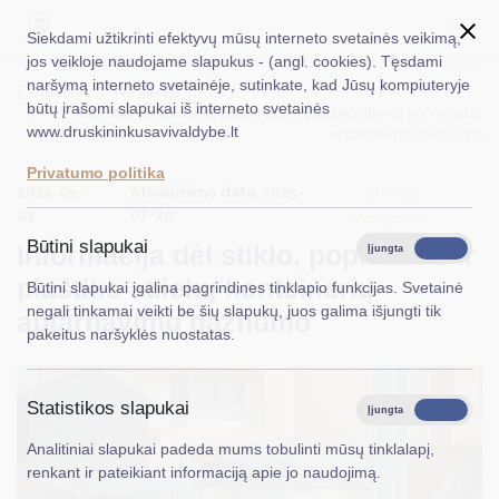
Siekdami užtikrinti efektyvų mūsų interneto svetainės veikimą,
jos veikloje naudojame slapukus - (angl. cookies). Tęsdami
naršymą interneto svetainėje, sutinkate, kad Jūsų kompiuteryje
EN
Ieškoti...
Titulinis
Naujienos
būtų įrašomi slapukai iš interneto svetainės
Informacija dėl stiklo, popieriaus ir plastiko atliekų konteinerių
www.druskininkusavivaldybe.lt
aptarnavimo dažnumo
Taryba
Privatumo politika
2025-05-
Atnaujinimo data: 2025-
Meras
Atliekų
23
07-29
tvarkymas
Administracija
Būtini slapukai
Informacija dėl stiklo, popieriaus ir
Įjungta
Išjungta
Veiklos sritys
plastiko atliekų konteinerių
Būtini slapukai įgalina pagrindines tinklapio funkcijas. Svetainė
negali tinkamai veikti be šių slapukų, juos galima išjungti tik
aptarnavimo dažnumo
Teisinė informacija
pakeitus naršyklės nuostatas.
Struktūra ir kontaktinė informacija
Statistikos slapukai
Karjera
Įjungta
Išjungta
Analitiniai slapukai padeda mums tobulinti mūsų tinklalapį,
DUK
renkant ir pateikiant informaciją apie jo naudojimą.
PASLAUGOS