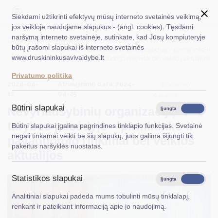
Siekdami užtikrinti efektyvų mūsų interneto svetainės veikimą,
jos veikloje naudojame slapukus - (angl. cookies). Tęsdami
naršymą interneto svetainėje, sutinkate, kad Jūsų kompiuteryje
EN
Ieškoti...
Titulinis
Naujienos
būtų įrašomi slapukai iš interneto svetainės
Nevyriausybinių organizacijų tarybos posėdyje – pirmininko ir
www.druskininkusavivaldybe.lt
pavaduotojo rinkimai bei veiklos aktualijos
Taryba
Privatumo politika
2024-04-
Atnaujinimo data: 2024-
Meras
Socialinė
11
04-25
parama
Administracija
Būtini slapukai
Nevyriausybinių organizacijų
Įjungta
Išjungta
Veiklos sritys
tarybos posėdyje – pirmininko ir
Būtini slapukai įgalina pagrindines tinklapio funkcijas. Svetainė
negali tinkamai veikti be šių slapukų, juos galima išjungti tik
pavaduotojo rinkimai bei veiklos
Teisinė informacija
pakeitus naršyklės nuostatas.
aktualijos
Struktūra ir kontaktinė informacija
Statistikos slapukai
Karjera
Įjungta
Išjungta
Analitiniai slapukai padeda mums tobulinti mūsų tinklalapį,
DUK
renkant ir pateikiant informaciją apie jo naudojimą.
PASLAUGOS