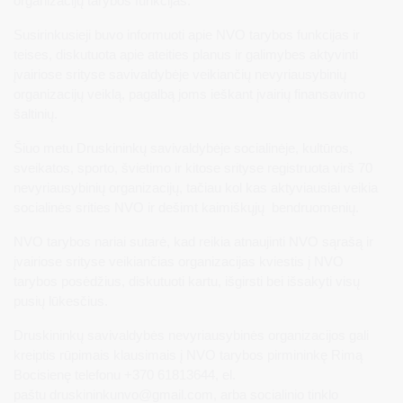
organizacijų tarybos funkcijas.
Susirinkusieji buvo informuoti apie NVO tarybos funkcijas ir
teises, diskutuota apie ateities planus ir galimybes aktyvinti
įvairiose srityse savivaldybėje veikiančių nevyriausybinių
organizacijų veiklą, pagalbą joms ieškant įvairių finansavimo
šaltinių.
Šiuo metu Druskininkų savivaldybėje socialinėje, kultūros,
sveikatos, sporto, švietimo ir kitose srityse registruota virš 70
nevyriausybinių organizacijų, tačiau kol kas aktyviausiai veikia
socialinės srities NVO ir dešimt kaimiškųjų bendruomenių.
NVO tarybos nariai sutarė, kad reikia atnaujinti NVO sąrašą ir
įvairiose srityse veikiančias organizacijas kviestis į NVO
tarybos posėdžius, diskutuoti kartu, išgirsti bei išsakyti visų
pusių lūkesčius.
Druskininkų savivaldybės nevyriausybinės organizacijos gali
kreiptis rūpimais klausimais į NVO tarybos pirmininkę Rimą
Bocisienę telefonu +370 61813644, el.
paštu
druskininkunvo@gmail.com
, arba socialinio tinklo