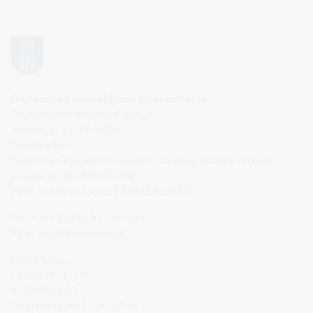
Druskininkų savivaldybės administracija
Savivaldybės biudžetinė įstaiga,
Vilniaus al. 18, LT-66119
Druskininkai
Duomenys kaupiami ir saugomi Juridinių asmenų registre
Įstaigos kodas: 188776264
PVM mokėtojo kodas: LT100008196411
Tel.: +370 313 51 517, 59 159
El. p.
info@druskininkai.lt
Darbo laikas:
I–IV 08:00–17:00,
V 08:00–15:00
Pietų pertrauka 12:00–12:45