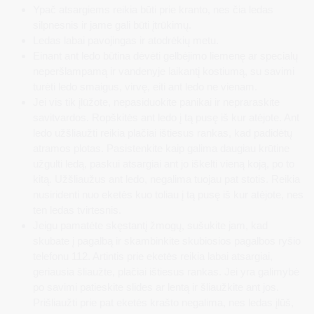
Ypač atsargiems reikia būti prie kranto, nes čia ledas
silpnesnis ir jame gali būti įtrūkimų.
Ledas labai pavojingas ir atodrėkių metu.
Einant ant ledo būtina dėvėti gelbėjimo liemenę ar specialų
neperšlampamą ir vandenyje laikantį kostiumą, su savimi
turėti ledo smaigus, virvę, eiti ant ledo ne vienam.
Jei vis tik įlūžote, nepasiduokite panikai ir nepraraskite
savitvardos. Ropškitės ant ledo į tą pusę iš kur atėjote. Ant
ledo užšliaužti reikia plačiai ištiesus rankas, kad padidėtų
atramos plotas. Pasistenkite kaip galima daugiau krūtine
užgulti ledą, paskui atsargiai ant jo iškelti vieną koją, po to
kitą. Užšliaužus ant ledo, negalima tuojau pat stotis. Reikia
nusiridenti nuo eketės kuo toliau į tą pusę iš kur atėjote, nes
ten ledas tvirtesnis.
Jeigu pamatėte skęstantį žmogų, sušukite jam, kad
skubate į pagalbą ir skambinkite skubiosios pagalbos ryšio
telefonu 112. Artintis prie eketės reikia labai atsargiai,
geriausia šliaužte, plačiai ištiesus rankas. Jei yra galimybė
po savimi patieskite slides ar lentą ir šliaužkite ant jos.
Prišliaužti prie pat eketės krašto negalima, nes ledas įlūš,