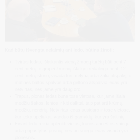
Kad būtų išvengta nelaimių ant ledo, būtina žinoti:
Tvirtas ledas, išlaikantis vieną žmogų turėtų būti bent 7
centimetrų, o grupei žmonių išlaikyti reikalinga bent 12
centimetrų storio, visada turi mėlyną arba žalią atspalvį, o
matinės baltos spalvos arba geltono atspalvio ledas yra
netvirtas, nes jame yra daug oro.
Trapus, plonas ledas būna tose vietose, kur jame įšąla
medžių šakos, lentos ir kiti daiktai, taip pat arti krūmų,
medžių, nendrių. Netvirtas ledas susidaro ir tose vietose,
kur įteka upeliukai, vanduo iš gamyklų, kur yra šaltinių.
Einant ledu reikia aplenkti vietas, kurios apneštos sniegu
arba pripustytos pusnių, nes po sniegu ledas visada yra
plonesnis.