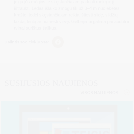
jeigu jūs mėginsite skęstančiajam paduoti ranką ir jį
ištraukti. Ledas išlaiko žmogų tik už 3–4 m nuo eketės
krašto, todėl skęstančiajam reikia ištiesti slidę, slidžių
lazdą, lentą ar numesti virvę. Gelbėjimui galima panaudoti ir
tvirtai surištus šalikus.
Dalintis soc. tinkluose:
SUSIJUSIOS NAUJIENOS
VISOS NAUJIENOS