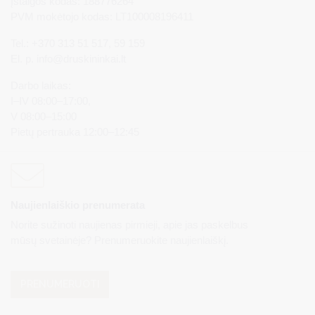
Įstaigos kodas: 188776264
PVM mokėtojo kodas: LT100008196411
Tel.: +370 313 51 517, 59 159
El. p.
info@druskininkai.lt
Darbo laikas:
I–IV 08:00–17:00,
V 08:00–15:00
Pietų pertrauka 12:00–12:45
Naujienlaiškio prenumerata
Norite sužinoti naujienas pirmieji, apie jas paskelbus
mūsų svetainėje? Prenumeruokite naujienlaiškį.
PRENUMERUOTI