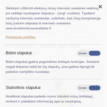
Siekdami užtikrinti efektyvų mūsų interneto svetainės veikimą,
jos veikloje naudojame slapukus - (angl. cookies). Tęsdami
naršymą interneto svetainėje, sutinkate, kad Jūsų kompiuteryje
EN
Ieškoti...
Titulinis
Naujienos
Nerizikuok – ledas gali būti apgaulingas
būtų įrašomi slapukai iš interneto svetainės
www.druskininkusavivaldybe.lt
Taryba
2026-01-
Atnaujinimo data:
Visuomenės
12
2026-01-12
Privatumo politika
informavimas
Meras
Nerizikuok – ledas gali būti
Administracija
apgaulingas
Būtini slapukai
Įjungta
Išjungta
Veiklos sritys
Būtini slapukai įgalina pagrindines tinklapio funkcijas. Svetainė
negali tinkamai veikti be šių slapukų, juos galima išjungti tik
Teisinė informacija
pakeitus naršyklės nuostatas.
Struktūra ir kontaktinė informacija
Statistikos slapukai
Karjera
Įjungta
Išjungta
Analitiniai slapukai padeda mums tobulinti mūsų tinklalapį,
DUK
renkant ir pateikiant informaciją apie jo naudojimą.
PASLAUGOS