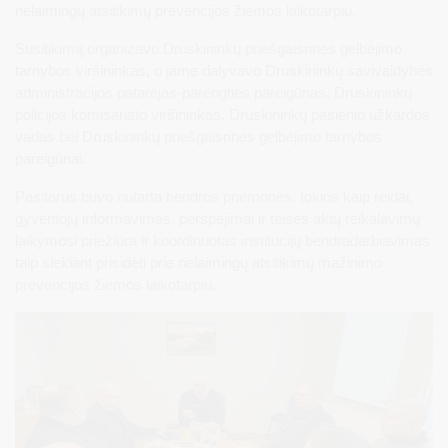
nelaimingų atsitikimų prevencijos žiemos laikotarpiu.
Susitikimą organizavo Druskininkų priešgaisrinės gelbėjimo
tarnybos viršininkas, o jame dalyvavo Druskininkų savivaldybės
administracijos patarėjas-parengties pareigūnas, Druskininkų
policijos komisariato viršininkas, Druskininkų pasienio užkardos
vadas bei Druskininkų priešgaisrinės gelbėjimo tarnybos
pareigūnai.
Pasitarus buvo nutarta bendros priemonės, tokios kaip reidai,
gyventojų informavimas, perspėjimai ir teisės aktų reikalavimų
laikymosi priežiūra ir koordinuotas institucijų bendradarbiavimas
taip siekiant prisidėti prie nelaimingų atsitikimų mažinimo
prevencijos žiemos laikotarpiu.