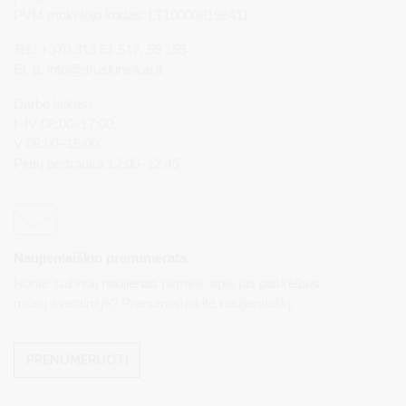
PVM mokėtojo kodas: LT100008196411
Tel.: +370 313 51 517, 59 159
El. p.
info@druskininkai.lt
Darbo laikas:
I–IV 08:00–17:00,
V 08:00–15:00
Pietų pertrauka 12:00–12:45
Naujienlaiškio prenumerata
Norite sužinoti naujienas pirmieji, apie jas paskelbus
mūsų svetainėje? Prenumeruokite naujienlaiškį.
PRENUMERUOTI