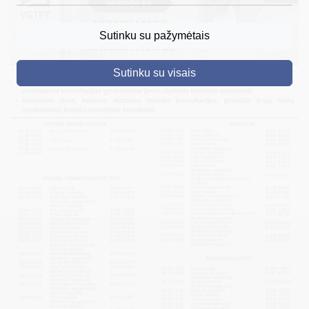
DRUSKININKAI
Sutinku su pažymėtais
SKELBIMAI
Sutinku su visais
TURIZMAS
VERSLAS
PROJEKTAI
ŠVIETIMAS
REGISTRACIJA
RENGINIAI