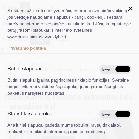
✖
A
Šriftas:
A
A
Siekdami užtikrinti efektyvų mūsų interneto svetainės veikimą,
jos veikloje naudojame slapukus - (angl. cookies). Tęsdami
Fonas:
Baltas
Juoda
naršymą interneto svetainėje, sutinkate, kad Jūsų kompiuteryje
EN
Ieškoti...
būtų įrašomi slapukai iš interneto svetainės
www.druskininkusavivaldybe.lt
Iliustracijos:
Rodyti
Slėpti
Taryba
Privatumo politika
*}
Meras
Titulinis
Naujienos
Administracija
Būtini slapukai
Nemokamos teisinės konsultacijos - gruodžio 8 d.
Įjungta
Išjungta
Veiklos sritys
Būtini slapukai įgalina pagrindines tinklapio funkcijas. Svetainė
2023-12-06
Visuomenės informavimas
negali tinkamai veikti be šių slapukų, juos galima išjungti tik
Teisinė informacija
pakeitus naršyklės nuostatas.
Nemokamos teisinės konsultacijos
Struktūra ir kontaktinė informacija
- gruodžio 8 d.
Statistikos slapukai
Karjera
Įjungta
Išjungta
Analitiniai slapukai padeda mums tobulinti mūsų tinklalapį,
DUK
renkant ir pateikiant informaciją apie jo naudojimą.
PASLAUGOS