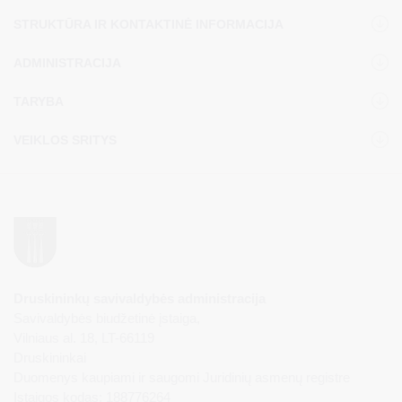
STRUKTŪRA IR KONTAKTINĖ INFORMACIJA
ADMINISTRACIJA
TARYBA
VEIKLOS SRITYS
Druskininkų savivaldybės administracija
Savivaldybės biudžetinė įstaiga,
Vilniaus al. 18, LT-66119
Druskininkai
Duomenys kaupiami ir saugomi Juridinių asmenų registre
Įstaigos kodas: 188776264