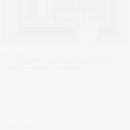
2026-08-03
Visuomenės informavimas
Informacija apie valstybės garantuojamą teisinę
pagalbą Druskininkų savivaldybėje
Valstybės garantuojamos teisinės pagalbos teikimas finansuojamas
iš valstybės biudžeto....
PASLAUGOS