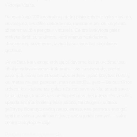
Viktorija Vitaitė.
Daugiau kaip 100 kvadratinių metrų ploto erdvėse vyks siuvimo,
siuvinėjimo, tekstilės dekoravimo, makramė bei kiti kūrybiniai
užsiėmimai, čia įrengta ir virtuvėlė. Centro lankytojai galės
mokytis dirbti su audiniais, kurti įvairius rankdarbius,
aksesuarus, suvenyrus, lavinti kasdienius bei socialinius
įgūdžius.
„Anksčiau, kai vienoje erdvėje būdavome keli su vežimėliais,
labai jausdavosi vietos trūkumas – visi susispaudę, greitai
pavargsti, norisi bent truputį savo erdvės, ypač kūrybai. Dabar,
kai matau naujas patalpas, man net širdžiai gera – čia bus tikros
erdvės, kur kiekvienas galės užsiimti savo veikla, atrasti save.
Labai džiugu, kad atsiras ne tik piešimas, bet ir tekstilės veiklos,
spauda ant marškinėlių. Man atrodo, tai daugeliui suteiks
galimybę išbandyti kažką naujo, atrasti, kas patinka ir kas gali
tapti tuo vidiniu „varikliuku“, įkvepiančiu judėti pirmyn“, – sakė
centro lankytoja Emilija.
Daugiau nuotraukų rasite čia.