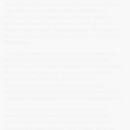
rūpinasi, kad jame būtų įdomių užsiėmimų, įtraukiančių veiklų ir
linkiu, kad tai būtų jauki, šilta vieta, kur norisi ateiti, būti,
bendrauti. Nuo šiol Druskininkų savivaldybėje veikia trys
asmenų su negalia dienos užimtumo centrai ir penki vaikų
dienos užimtumo centrai. Šių metų pabaigoje Viečiūnuose bus
atidarytas senjorų dienos užimtumo centras“ – sakė meras R.
Malinauskas.
„Guboja“ Druskininkų skyriaus vadovė Rūta Vasiliauskienė
džiaugėsi, kad naujosios patalpos leis dar aktyviau telkti
bendruomenę, suteiks daugiau galimybių žmonėms su negalia
įsitraukti į socialinį gyvenimą, kūrybines veiklas ir stiprinti
tarpusavio ryšius. Pasak jos, per kelerius metus
Druskininkuose pavyko suburti itin šiltą, palaikančią
bendruomenę, o jaučiamas žmonių, partnerių ir savivaldybės
palaikymas skatina augti bei kurti dar atviresnę aplinką visiems.
Dienos centro atidaryme dalyvavo ir susirinkusiuosius
pasveikino vicemerė Diana Brown, vicemeras Simonas
Kazakevičius, Socialinės paramos skyriaus vedėja Ligita
Baranauskienė, įstaigų atstovai, LSKD „Guboja“ pirmininkė