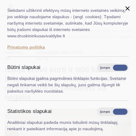
Siekdami užtikrinti efektyvų mūsų interneto svetainės veikimą,
jos veikloje naudojame slapukus - (angl. cookies). Tęsdami
naršymą interneto svetainėje, sutinkate, kad Jūsų kompiuteryje
EN
Ieškoti...
Titulinis
Naujienos
būtų įrašomi slapukai iš interneto svetainės
Nauja erdvė kurti ir būti kartu: Druskininkuose atidarytas naujas
www.druskininkusavivaldybe.lt
dienos centras žmonėms su negalia
Taryba
Privatumo politika
2026-05-
Atnaujinimo data: 2026-
Meras
Socialinė
28
05-29
parama
Administracija
Būtini slapukai
Nauja erdvė kurti ir būti kartu:
Įjungta
Išjungta
Veiklos sritys
Druskininkuose atidarytas naujas
Būtini slapukai įgalina pagrindines tinklapio funkcijas. Svetainė
negali tinkamai veikti be šių slapukų, juos galima išjungti tik
dienos centras žmonėms su
Teisinė informacija
pakeitus naršyklės nuostatas.
negalia
Struktūra ir kontaktinė informacija
Statistikos slapukai
Karjera
Įjungta
Išjungta
Analitiniai slapukai padeda mums tobulinti mūsų tinklalapį,
DUK
renkant ir pateikiant informaciją apie jo naudojimą.
PASLAUGOS