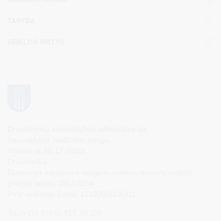
TARYBA
VEIKLOS SRITYS
Druskininkų savivaldybės administracija
Savivaldybės biudžetinė įstaiga,
Vilniaus al. 18, LT-66119
Druskininkai
Duomenys kaupiami ir saugomi Juridinių asmenų registre
Įstaigos kodas: 188776264
PVM mokėtojo kodas: LT100008196411
Tel.: +370 313 51 517, 59 159