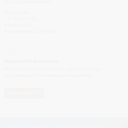
El. p.
info@druskininkai.lt
Darbo laikas:
I–IV 08:00–17:00,
V 08:00–15:00
Pietų pertrauka 12:00–12:45
Naujienlaiškio prenumerata
Norite sužinoti naujienas pirmieji, apie jas paskelbus
mūsų svetainėje? Prenumeruokite naujienlaiškį.
PRENUMERUOTI
Visos teisės saugomos. © Druskininkų savivaldybės