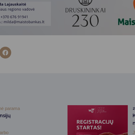
inė parama
2
nsijų
darbo
J