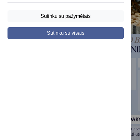
Sutinku su pažymėtais
Sutinku su visais