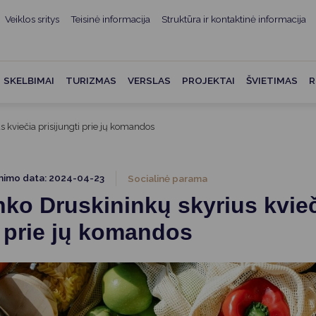
Veiklos sritys
Teisinė informacija
Struktūra ir kontaktinė informacija
mui
ė informacija
Teisės aktai
Struktūra ir kontaktinė
informacija
administracijos
Norminiai teisės aktai
SKELBIMAI
TURIZMAS
VERSLAS
PROJEKTAI
ŠVIETIMAS
R
Asmenų aptarnavimas
Teisės aktų projektai
kumentai
Konsultavimasis su
 kviečia prisijungti prie jų komandos
Mero potvarkiai
visuomene
vencija
Tyrimai ir analizės
Savivaldybės įstaigos
ai
inimo data: 2024-04-23
Socialinė parama
Valstybės garantuojama
Darbo grupės ir komisijos
ko Druskininkų skyrius kvie
ybės
teisinė pagalba
Seniūnijos
i prie jų komandos
 remiami
Teisės aktų pažeidimai
Nuorodos
Galiojančio teisinio
as ir apskaita
reguliavimo poveikio ex post
vertinimas
struktūra