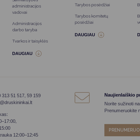
Tarybos posėdžiai
B
administracijos
vadovai
Tarybos komitetų
B
posėdžiai
v
Administracijos
darbo taryba
Tvarkos ir taisyklės
Naujienlaiškio 
0 313 51 517, 59 159
o@druskininkai.lt
Norite sužinoti n
Prenumeruokite na
kas:
00–17:00,
–15:00
PRENUMERUO
trauka 12:00–12:45