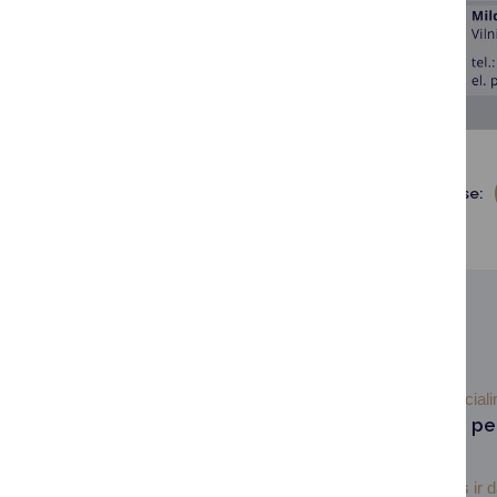
Dalintis soc. tinkluose:
SUSIJUSIOS NAUJIENOS
2026-06-18
Social
Informacija apie pe
kaupimą
Socialinės apsaugos ir 