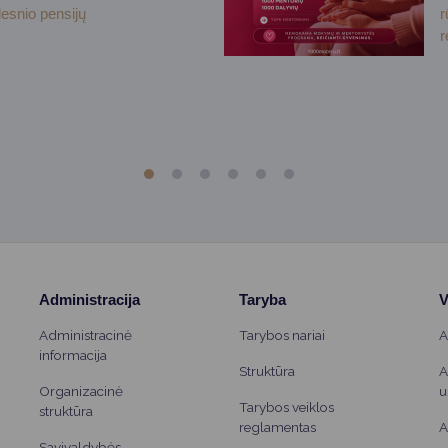
desnio pensijų
r
r
Administracija
Taryba
V
Administracinė
Tarybos nariai
A
informacija
Struktūra
A
Organizacinė
u
Tarybos veiklos
struktūra
reglamentas
A
Savivaldybės