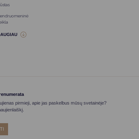
ūstas
endruomeninė
eikla
prenumerata
aujienas pirmieji, apie jas paskelbus mūsų svetainėje?
ujienlaiškį.
TI