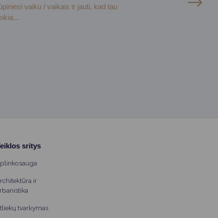
ūpiniesi vaiku / vaikais ir jauti, kad tau
eikia...
eiklos sritys
plinkosauga
rchitektūra ir
rbanistika
tliekų tvarkymas