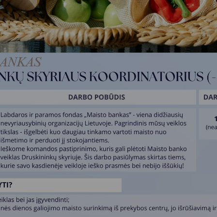
Vartotojų teisių apsauga
Pranešėjų apsauga
Asmens duomenų apsauga