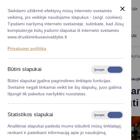
Taryba
Meras
Administracija
Siekdami užtikrinti efektyvų mūsų interneto svetainės
Karjera
DUK
veikimą, jos veikloje naudojame slapukus - (angl. cookies).
Registruokitės priėmi
Administracin
Tęsdami naršymą interneto svetainėje, sutinkate, kad Jūsų
kompiuteryje būtų įrašomi slapukai iš interneto svetainės
Darbotvarkė
Savivaldybės 
PASLAUGOS
DRUSKININKAI
www.druskininkusavivaldybe.lt
vadovai
Kontaktai
Privatumo politika
Planavimo do
Titulinis
Naujienos
Maisto banko Druskininkų skyrius
Vicemerai
Korupcijos pre
Būtini slapukai
Įjungta
Išjungta
Mero patarėja
Viešieji pirkim
2024-04-23
Atnauj
Būtini slapukai įgalina pagrindines tinklapio funkcijas.
Svetainė negali tinkamai veikti be šių slapukų, juos galima
Maisto ban
Lygios galim
išjungti tik pakeitus naršyklės nuostatas.
prisijungt
Savivaldybės
projektai
Statistikos slapukai
Įjungta
Išjungta
Finansų valdym
Analitiniai slapukai padeda mums tobulinti mūsų tinklalapį,
renkant ir pateikiant informaciją apie jo naudojimą.
Organizacinė 