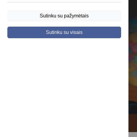
Sutinku su pažymėtais
Sutinku su visais