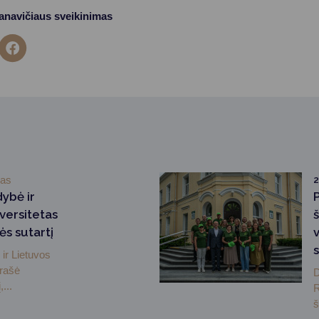
anavičiaus sveikinimas
mas
2
dybė ir
versitetas
ės sutartį
ir Lietuvos
irašė
D
...
R
š