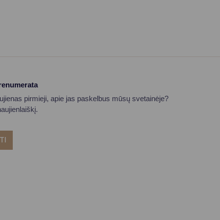
prenumerata
aujienas pirmieji, apie jas paskelbus mūsų svetainėje?
ujienlaiškį.
TI