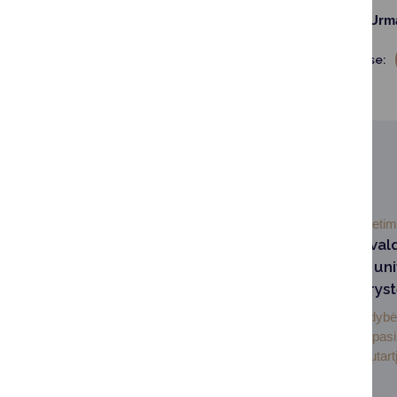
LR Seimo nario L. Urm
Dalintis soc. tinkluose:
SUSIJUSIOS NAUJIENOS
2026-07-03
Švieti
Druskininkų savival
Lietuvos sporto uni
pasirašė partneryst
Druskininkų savivaldybė 
sporto universitetas pas
bendradarbiavimo sutartį,