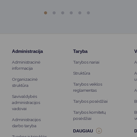
Administracija
Taryba
V
Administracinė
Tarybos nariai
A
informacija
Struktūra
A
Organizacinė
u
Tarybos veiklos
struktūra
reglamentas
A
Savivaldybės
Tarybos posėdžiai
B
administracijos
vadovai
Tarybos komitetų
B
posėdžiai
v
Administracijos
darbo taryba
Tvarkos ir taisyklės