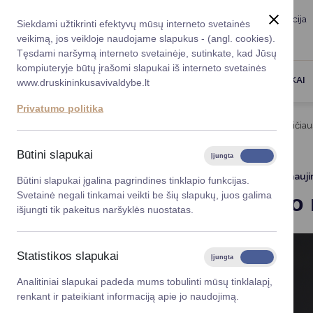
Taryba
Meras
Administracija
Siekdami užtikrinti efektyvų mūsų interneto svetainės
Karjera
DUK
veikimą, jos veikloje naudojame slapukus - (angl. cookies).
Registruokitės priėmi
Administracin
Tęsdami naršymą interneto svetainėje, sutinkate, kad Jūsų
kompiuteryje būtų įrašomi slapukai iš interneto svetainės
Darbotvarkė
Savivaldybės 
PASLAUGOS
DRUSKININKAI
www.druskininkusavivaldybe.lt
vadovai
Kontaktai
Privatumo politika
Planavimo do
Titulinis
Naujienos
LR Seimo nario L. Urmanavičiau
Vicemerai
Korupcijos pre
Būtini slapukai
Įjungta
Išjungta
Mero patarėja
Viešieji pirkim
2025-09-01
Atnauji
Būtini slapukai įgalina pagrindines tinklapio funkcijas.
Svetainė negali tinkamai veikti be šių slapukų, juos galima
LR Seimo 
Lygios galim
išjungti tik pakeitus naršyklės nuostatas.
Savivaldybės
projektai
Statistikos slapukai
Įjungta
Išjungta
Finansų valdym
Analitiniai slapukai padeda mums tobulinti mūsų tinklalapį,
renkant ir pateikiant informaciją apie jo naudojimą.
Organizacinė 