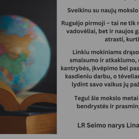
Vartotojų teisių apsauga
Pranešėjų apsauga
Asmens duomenų apsauga