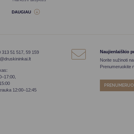
Naujienlaiškio 
0 313 51 517, 59 159
o@druskininkai.lt
Norite sužinoti n
Prenumeruokite na
kas:
00–17:00,
–15:00
PRENUMERUO
trauka 12:00–12:45