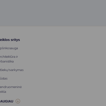
eiklos sritys
plinkosauga
rchitektūra ir
rbanistika
tliekų tvarkymas
ūstas
endruomeninė
eikla