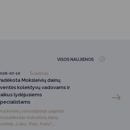
VISOS NAUJIENOS
026-07-10
Švietimas
Padėkota Moksleivių dainų
šventės kolektyvų vadovams ir
vaikus lydėjusiems
specialistams
ruskininkų savivaldybėje pagerbti
espublikinėje moksleivių dainų
ventėje „Laiku. Ratu. Kartu“...