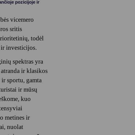
nčioje pozicijoje ir
ybės vicemero
os sritis
ioritetinių, todėl
ir investicijos.
inių spektras yra
 atranda ir klasikos
, ir sportu, gamta
uristai ir mūsų
ieškome, kuo
tensyviai
o metines ir
ai, nuolat