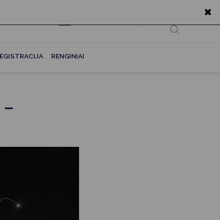
✖
EN
Ieškoti...
EGISTRACIJA
RENGINIAI
 –