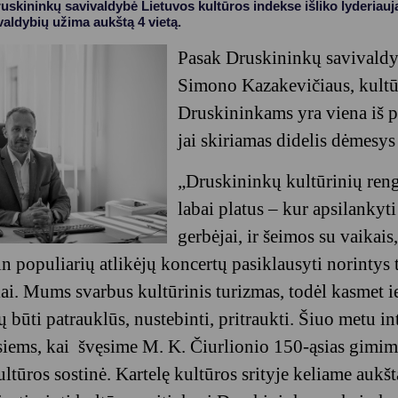
Druskininkų savivaldybė Lietuvos kultūros indekse išliko lyderiauja
valdybių užima aukštą 4 vietą.
Pasak Druskininkų savivald
Simono Kazakevičiaus, kultūr
Druskininkams yra viena iš pr
jai skiriamas didelis dėmesys 
„Druskininkų kultūrinių reng
labai platus – kur apsilankyti
gerbėjai, ir šeimos su vaikais
n populiarių atlikėjų koncertų pasiklausyti norintys t
i. Mums svarbus kultūrinis turizmas, todėl kasmet 
 būti patrauklūs, nustebinti, pritraukti. Šiuo metu in
iems, kai švęsime M. K. Čiurlionio 150-ąsias gimim
tūros sostinė. Kartelę kultūros srityje keliame aukšt