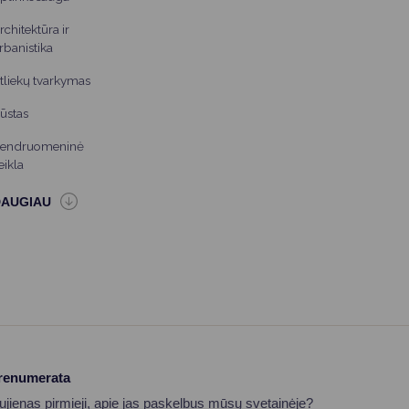
rchitektūra ir
rbanistika
tliekų tvarkymas
ūstas
endruomeninė
eikla
prenumerata
aujienas pirmieji, apie jas paskelbus mūsų svetainėje?