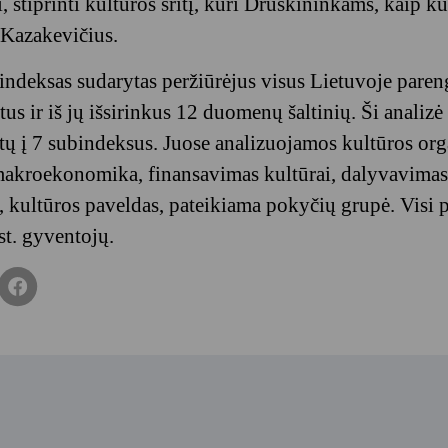
, stiprinti kultūros sritį, kuri Druskininkams, kaip ku
 Kazakevičius.
indeksas sudarytas peržiūrėjus visus Lietuvoje paren
s ir iš jų išsirinkus 12 duomenų šaltinių. Ši analizė 
tų į 7 subindeksus. Juose analizuojamos kultūros org
 makroekonomika, finansavimas kultūrai, dalyvavimas 
s, kultūros paveldas, pateikiama pokyčių grupė. Visi p
st. gyventojų.