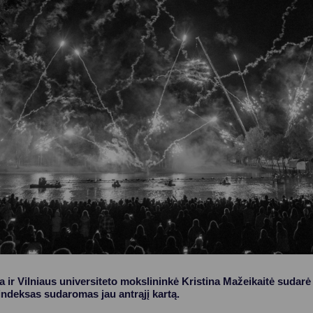
Vartotojų teisių apsauga
Pranešėjų apsauga
Asmens duomenų apsauga
ja ir Vilniaus universiteto mokslininkė Kristina Mažeikaitė sudar
indeksas sudaromas jau antrąjį kartą.