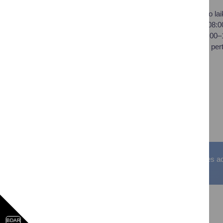
Savivaldybės biudžetinė
Darbo lai
įstaiga,
I–IV 08:
Vilniaus al. 18, LT-66119
V 08:00
Druskininkai
Pietų per
Duomenys kaupiami ir
saugomi Juridinių asmenų
registre
Įstaigos kodas: 188776264
PVM mokėtojo kodas:
LT100008196411
Visos teisės saugomos. © Druskininkų savivaldybės admin
BDAR