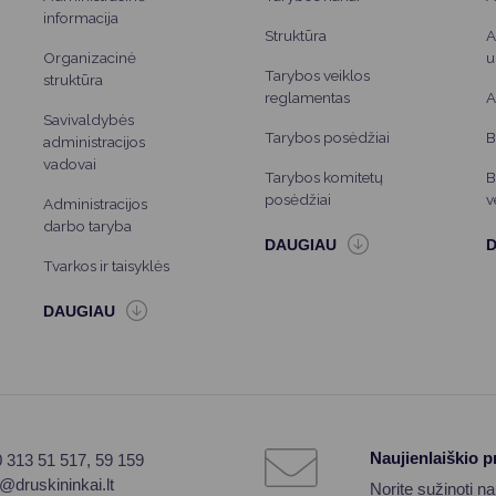
informacija
Struktūra
A
Organizacinė
u
Tarybos veiklos
struktūra
reglamentas
A
Savivaldybės
Tarybos posėdžiai
B
administracijos
vadovai
Tarybos komitetų
B
posėdžiai
v
Administracijos
darbo taryba
Tvarkos ir taisyklės
Naujienlaiškio 
0 313 51 517, 59 159
o@druskininkai.lt
Norite sužinoti n