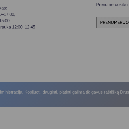
Prenumeruokite na
kas:
00–17:00,
–15:00
PRENUMERUO
trauka 12:00–12:45
istracija. Kopijuoti, dauginti, platinti galima tik gavus raštišką Dru