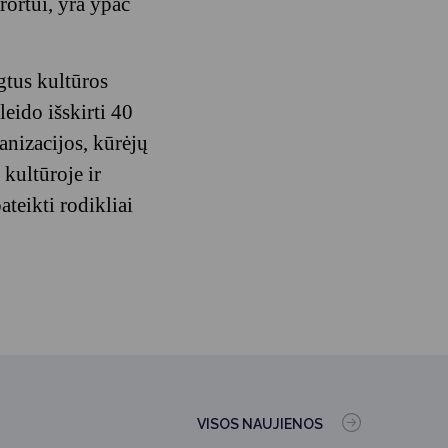
rortui, yra ypač
gtus kultūros
leido išskirti 40
anizacijos, kūrėjų
kultūroje ir
ateikti rodikliai
VISOS NAUJIENOS