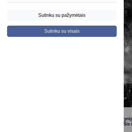
Sutinku su pažymėtais
Sutinku su visais
Kultūros politikos tyrė
kultūros indeksą. Šis 