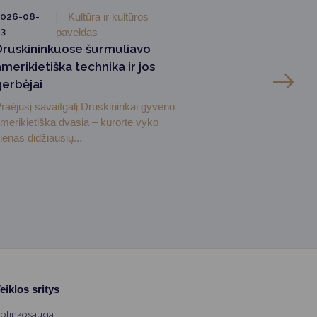
026-08-
Kultūra ir kultūros
3
paveldas
Druskininkuose šurmuliavo
merikietiška technika ir jos
gerbėjai
raėjusį savaitgalį Druskininkai gyveno
merikietiška dvasia – kurorte vyko
ienas didžiausių...
eiklos sritys
plinkosauga