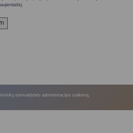
ujienlaiškį.
TI
skininkų savivaldybės administracijos sutikimą.