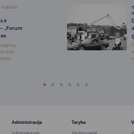
r kultūros
2
0
 ir
– „Forum
a
ras
kongresų
P
no salę
a
usių...
v
Administracija
Taryba
V
Administracinė
Tarybos nariai
A