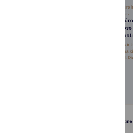
2026-06-
Kultūra i
19
paveldas
Druskininkų Kultūros
kongresų rūmuose 
Cinemas“ kino teat
Druskininkų Kultūros ir 
rūmuose įrenginėjamą ki
administruos viena didžia
Paslaugos
Struktūra ir kontaktinė
informacija
Gyvenamosios