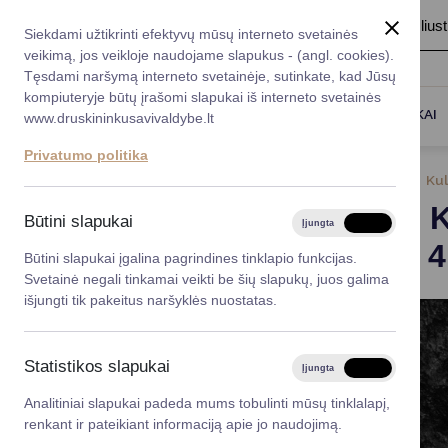
A
Šriftas:
A
A
Fonas:
Baltas
Juoda
Ilius
Taryba
Meras
Administracija
Siekdami užtikrinti efektyvų mūsų interneto svetainės
Karjera
DUK
veikimą, jos veikloje naudojame slapukus - (angl. cookies).
*}
Registruokitės priėmi
Administracin
Tęsdami naršymą interneto svetainėje, sutinkate, kad Jūsų
kompiuteryje būtų įrašomi slapukai iš interneto svetainės
Titulinis
Naujienos
Lietuvos Kultūros indekse Druskin
Darbotvarkė
Savivaldybės 
PASLAUGOS
DRUSKININKAI
www.druskininkusavivaldybe.lt
vadovai
Kontaktai
Privatumo politika
Planavimo do
2023-12-11
Kul
Vicemerai
Lietuvos K
Korupcijos pre
Būtini slapukai
Įjungta
Išjungta
Mero patarėja
aukštoje 4
Viešieji pirkim
Būtini slapukai įgalina pagrindines tinklapio funkcijas.
Svetainė negali tinkamai veikti be šių slapukų, juos galima
Lygios galim
išjungti tik pakeitus naršyklės nuostatas.
Savivaldybės
projektai
Statistikos slapukai
Įjungta
Išjungta
Finansų valdym
Analitiniai slapukai padeda mums tobulinti mūsų tinklalapį,
renkant ir pateikiant informaciją apie jo naudojimą.
Organizacinė 