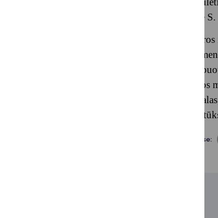
stengiamės tobulėti
svarbi“, – sakė S.
Lietuvos Kultūros 
politikos dokumentu
rodiklių, sugrupuo
skaičiai, kultūros
socialinis kapitala
perskaičiuoti 1 tūk
Dalintis soc. tinkluose:
SUSIJUSIOS NAUJIENOS