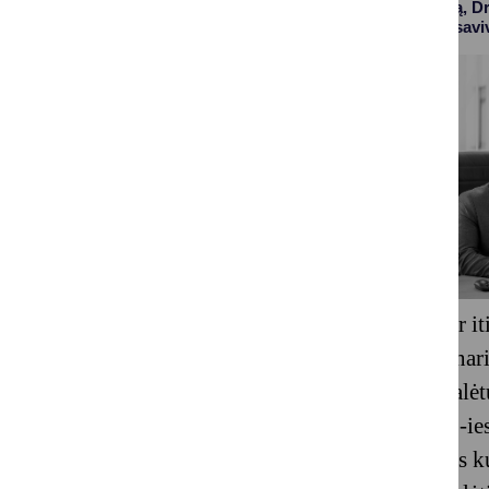
Kaip ir pirmąjį kartą, 
tarp visų Lietuvos savi
besidomintys ar iti
bendruomenės naria
Druskininkai galėtų
ruošiamės 2025-ies
būsime Lietuvos kul