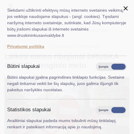
Siekdami užtikrinti efektyvų mūsų interneto svetainės veikimą,
jos veikloje naudojame slapukus - (angl. cookies). Tęsdami
naršymą interneto svetainėje, sutinkate, kad Jūsų kompiuteryje
EN
Ieškoti...
Titulinis
Naujienos
būtų įrašomi slapukai iš interneto svetainės
Laikini eimso ribojimai DRUSKA GRAVEL renginio metu
www.druskininkusavivaldybe.lt
Taryba
2026-04-30
Visuomenės informavimas
Privatumo politika
Meras
Laikini eimso ribojimai DRUSKA
Administracija
GRAVEL renginio metu
Būtini slapukai
Įjungta
Išjungta
Veiklos sritys
Būtini slapukai įgalina pagrindines tinklapio funkcijas. Svetainė
negali tinkamai veikti be šių slapukų, juos galima išjungti tik
Teisinė informacija
pakeitus naršyklės nuostatas.
Struktūra ir kontaktinė informacija
Statistikos slapukai
Karjera
Įjungta
Išjungta
Analitiniai slapukai padeda mums tobulinti mūsų tinklalapį,
DUK
renkant ir pateikiant informaciją apie jo naudojimą.
PASLAUGOS