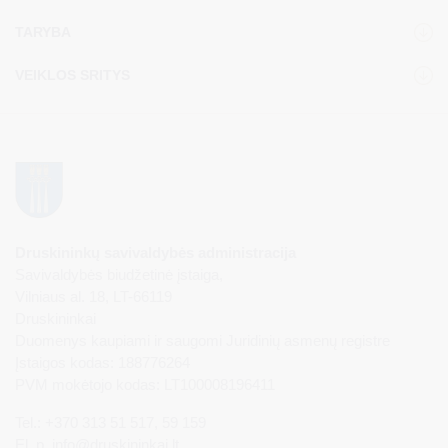
TARYBA
VEIKLOS SRITYS
Druskininkų savivaldybės administracija
Savivaldybės biudžetinė įstaiga,
Vilniaus al. 18, LT-66119
Druskininkai
Duomenys kaupiami ir saugomi Juridinių asmenų registre
Įstaigos kodas: 188776264
PVM mokėtojo kodas: LT100008196411
Tel.: +370 313 51 517, 59 159
El. p.
info@druskininkai.lt