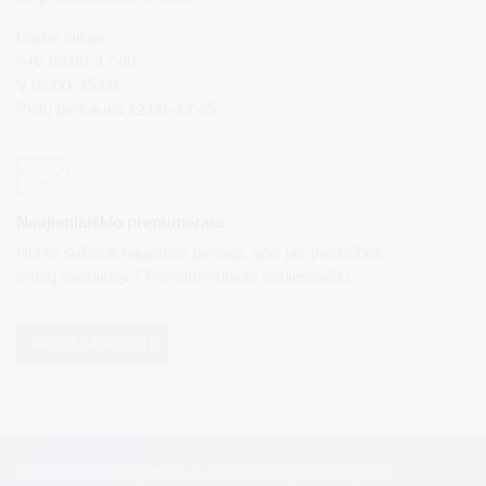
Darbo laikas:
I–IV 08:00–17:00,
V 08:00–15:00
Pietų pertrauka 12:00–12:45
Naujienlaiškio prenumerata
Norite sužinoti naujienas pirmieji, apie jas paskelbus
mūsų svetainėje? Prenumeruokite naujienlaiškį.
PRENUMERUOTI
Visos teisės saugomos. © Druskininkų savivaldybės