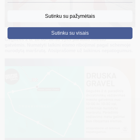
DRUSKININKAI
Sutinku su pažymėtais
SKELBIMAI
Sutinku su visais
TURIZMAS
Gegužės 2 d. 10:00–10:30 vyks paradas miesto
gatvėmis. Numatyti laikini eismo ribojimai pagal schemoje
VERSLAS
nurodytą maršrutą. Atsiprašome už laikinus nepatogumus.
PROJEKTAI
ŠVIETIMAS
REGISTRACIJA
RENGINIAI