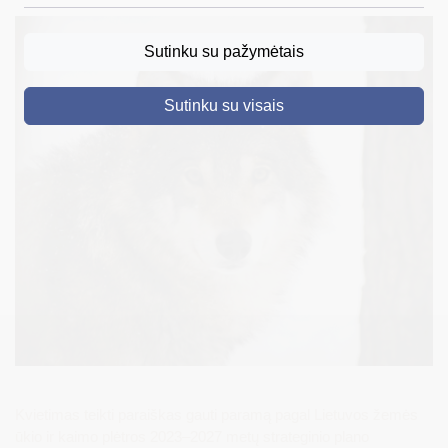
DRUSKININKAI
Sutinku su pažymėtais
SKELBIMAI
Sutinku su visais
TURIZMAS
VERSLAS
PROJEKTAI
ŠVIETIMAS
REGISTRACIJA
RENGINIAI
Kvietimas teikti paraiškas gauti paramą pagal Lietuvos žemės
ūkio ir kaimo plėtros 2023–2027 metų strateginio plano