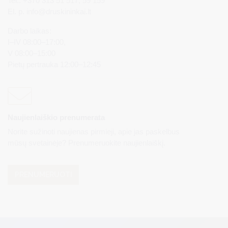
Tel.: +370 313 51 517, 59 159
El. p.
info@druskininkai.lt
Darbo laikas:
I–IV 08:00–17:00,
V 08:00–15:00
Pietų pertrauka 12:00–12:45
Naujienlaiškio prenumerata
Norite sužinoti naujienas pirmieji, apie jas paskelbus
mūsų svetainėje? Prenumeruokite naujienlaiškį.
PRENUMERUOTI