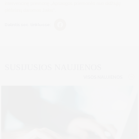
intervencinę priemonę „Apsaugos priemonės nuo didžiųjų
plėšrūnų daromos žalos“.
Dalintis soc. tinkluose:
SUSIJUSIOS NAUJIENOS
VISOS NAUJIENOS