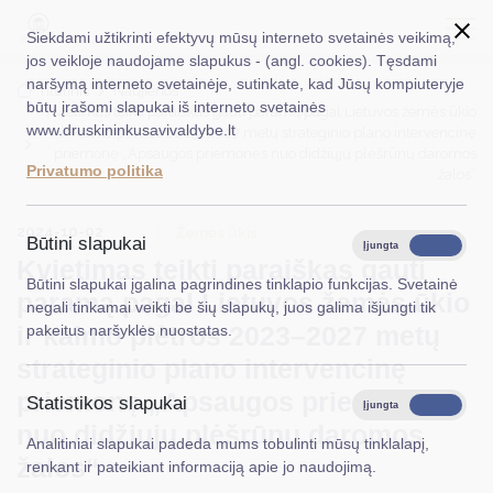
Siekdami užtikrinti efektyvų mūsų interneto svetainės veikimą,
jos veikloje naudojame slapukus - (angl. cookies). Tęsdami
naršymą interneto svetainėje, sutinkate, kad Jūsų kompiuteryje
EN
Ieškoti...
Titulinis
Naujienos
būtų įrašomi slapukai iš interneto svetainės
Kvietimas teikti paraiškas gauti paramą pagal Lietuvos žemės ūkio
www.druskininkusavivaldybe.lt
ir kaimo plėtros 2023–2027 metų strateginio plano intervencinę
Taryba
priemonę „Apsaugos priemonės nuo didžiųjų plėšrūnų daromos
Privatumo politika
žalos“
Meras
2024-10-02
Žemės ūkis
Administracija
Būtini slapukai
Įjungta
Išjungta
Kvietimas teikti paraiškas gauti
Veiklos sritys
Būtini slapukai įgalina pagrindines tinklapio funkcijas. Svetainė
paramą pagal Lietuvos žemės ūkio
negali tinkamai veikti be šių slapukų, juos galima išjungti tik
Teisinė informacija
ir kaimo plėtros 2023–2027 metų
pakeitus naršyklės nuostatas.
Struktūra ir kontaktinė informacija
strateginio plano intervencinę
priemonę „Apsaugos priemonės
Statistikos slapukai
Karjera
Įjungta
Išjungta
nuo didžiųjų plėšrūnų daromos
Analitiniai slapukai padeda mums tobulinti mūsų tinklalapį,
DUK
žalos“
renkant ir pateikiant informaciją apie jo naudojimą.
PASLAUGOS