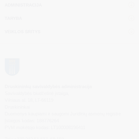
ADMINISTRACIJA
TARYBA
VEIKLOS SRITYS
Druskininkų savivaldybės administracija
Savivaldybės biudžetinė įstaiga,
Vilniaus al. 18, LT-66119
Druskininkai
Duomenys kaupiami ir saugomi Juridinių asmenų registre
Įstaigos kodas: 188776264
PVM mokėtojo kodas: LT100008196411