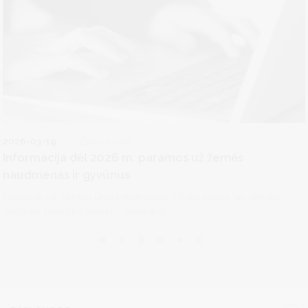
2026-03-19
Žemės ūkis
Informacija dėl 2026 m. paramos už žemės
naudmenas ir gyvūnus
Paramos už žemės ūkio naudmenas ir kitus plotus bei ūkinius
gyvūnus paraiškų (toliau – paraiška)...