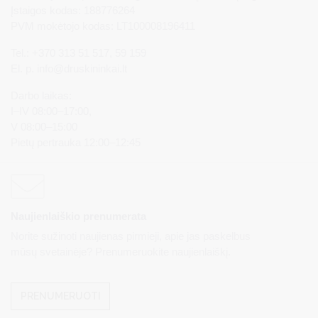
Įstaigos kodas: 188776264
PVM mokėtojo kodas: LT100008196411
Tel.: +370 313 51 517, 59 159
El. p.
info@druskininkai.lt
Darbo laikas:
I–IV 08:00–17:00,
V 08:00–15:00
Pietų pertrauka 12:00–12:45
Naujienlaiškio prenumerata
Norite sužinoti naujienas pirmieji, apie jas paskelbus
mūsų svetainėje? Prenumeruokite naujienlaiškį.
PRENUMERUOTI