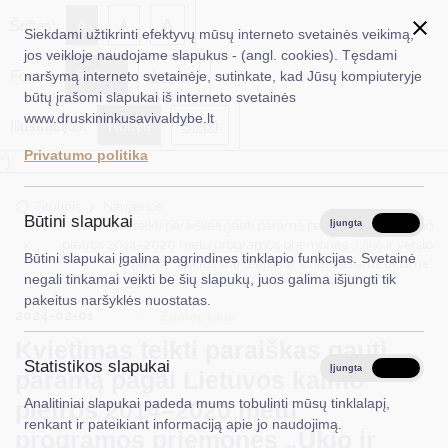
✖
A
Šriftas:
A
A
Siekdami užtikrinti efektyvų mūsų interneto svetainės veikimą,
jos veikloje naudojame slapukus - (angl. cookies). Tęsdami
Fonas:
Baltas
Juoda
naršymą interneto svetainėje, sutinkate, kad Jūsų kompiuteryje
EN
Ieškoti...
būtų įrašomi slapukai iš interneto svetainės
www.druskininkusavivaldybe.lt
Iliustracijos:
Rodyti
Slėpti
Taryba
Privatumo politika
*}
Meras
Titulinis
Naujienos
Administracija
Būtini slapukai
Kvietimas teikti paraiškas gauti paramą pagal Lietuvos kaimo
Įjungta
Išjungta
plėtros 2014–2020 metų programos priemonės „Ūkio ir verslo
Veiklos sritys
Būtini slapukai įgalina pagrindines tinklapio funkcijas. Svetainė
plėtra“ veiklos sritį „Parama smulkiesiems ūkiams“
negali tinkamai veikti be šių slapukų, juos galima išjungti tik
Teisinė informacija
pakeitus naršyklės nuostatas.
2024-02-01
Žemės ūkis
Struktūra ir kontaktinė informacija
Kvietimas teikti paraiškas gauti
Statistikos slapukai
Karjera
Įjungta
Išjungta
paramą pagal Lietuvos kaimo
Analitiniai slapukai padeda mums tobulinti mūsų tinklalapį,
plėtros 2014–2020 metų
DUK
renkant ir pateikiant informaciją apie jo naudojimą.
programos priemonės „Ūkio ir
PASLAUGOS