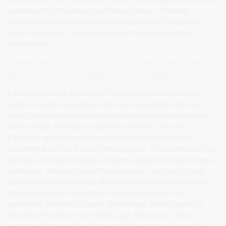
vykdomiems Programos projektams (toliau – Projektai)
Druskininkų savivaldybėje. Siekiant įgyvendinti Programos
tikslą ir uždavinius, nustatyti paramos teikimo prioritetai ir
reikalavimai.
Projektų finansavimo tvarkos aprašą, Paraiškos formą galima
rasti Druskininkų savivaldybės interneto svetainėje.
Paraiškų teikimas vykdomas Programos aprašo nustatyta
tvarka. Paraiška (užpildyta ranka (ar) spausdintine forma) ir
(arba) dokumentai gauti finansavimą projektui turi būti pildomi
lietuvių kalba, tvarkingai ir užpildyti įskaitomai. Jei prie
Paraiškos pridedami dokumentai parengti užsienio kalba,
dokumentai turi būti išversti į lietuvių kalbą. Jei dokumentas yra
išverstas iš užsienio kalbos, privaloma pateikti kompetentingos
institucijos, atliekančios vertimo paslaugas, pažymą (žymą)
apie vertimą į lietuvių kalbą. Kita kalba užpildyta Paraiška ir jos
priedai nepriimami. Paraiškos ir priedų kopijos turi būti
patvirtintos pareiškėjo parašu. Pareiškėjas privalo pasirašyti
kiekvieną Paraiškos ir jos priedų lapą. Paraiška ir (arba)