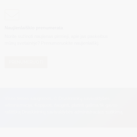
Naujienlaiškio prenumerata
Norite sužinoti naujienas pirmieji, apie jas paskelbus
mūsų svetainėje? Prenumeruokite naujienlaiškį.
PRENUMERUOTI
Visos teisės saugomos. © Druskininkų savivaldybės
administracija. Kopijuoti, dauginti, platinti galima tik gavus
raštišką Druskininkų savivaldybės administracijos sutikimą.