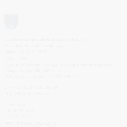
Druskininkų savivaldybės administracija
Savivaldybės biudžetinė įstaiga,
Vilniaus al. 18, LT-66119
Druskininkai
Duomenys kaupiami ir saugomi Juridinių asmenų registre
Įstaigos kodas: 188776264
PVM mokėtojo kodas: LT100008196411
Tel.: +370 313 51 517, 59 159
El. p.
info@druskininkai.lt
Darbo laikas:
I–IV 08:00–17:00,
V 08:00–15:00
Pietų pertrauka 12:00–12:45