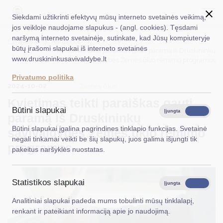
Siekdami užtikrinti efektyvų mūsų interneto svetainės veikimą,
jos veikloje naudojame slapukus - (angl. cookies). Tęsdami
naršymą interneto svetainėje, sutinkate, kad Jūsų kompiuteryje
EN
Ieškoti...
Titulinis
Naujienos
būtų įrašomi slapukai iš interneto svetainės
Kvietimas teikti paraiškas gauti paramą iš Druskininkų
www.druskininkusavivaldybe.lt
savivaldybės Žemės ūkio rėmimo programos
Taryba
Privatumo politika
2024-10-02
Meras
Žemės ūkis
Kvietimas teikti paraiškas gauti
Administracija
Būtini slapukai
Įjungta
Išjungta
paramą iš Druskininkų
Veiklos sritys
Būtini slapukai įgalina pagrindines tinklapio funkcijas. Svetainė
savivaldybės Žemės ūkio rėmimo
negali tinkamai veikti be šių slapukų, juos galima išjungti tik
Teisinė informacija
programos
pakeitus naršyklės nuostatas.
Struktūra ir kontaktinė informacija
Statistikos slapukai
Karjera
Įjungta
Išjungta
Analitiniai slapukai padeda mums tobulinti mūsų tinklalapį,
DUK
renkant ir pateikiant informaciją apie jo naudojimą.
PASLAUGOS