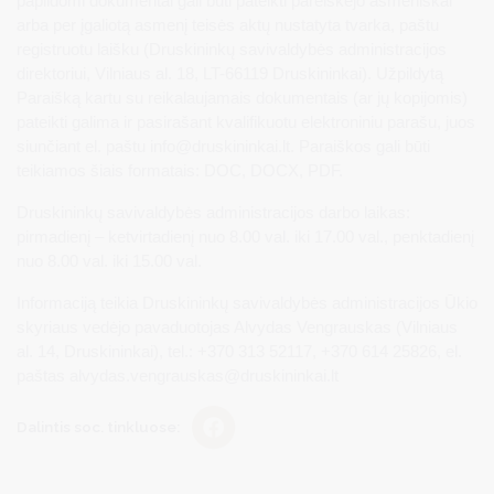
papildomi dokumentai gali būti pateikti pareiškėjo asmeniškai
arba per įgaliotą asmenį teisės aktų nustatyta tvarka, paštu
registruotu laišku (Druskininkų savivaldybės administracijos
direktoriui, Vilniaus al. 18, LT-66119 Druskininkai). Užpildytą
Paraišką kartu su reikalaujamais dokumentais (ar jų kopijomis)
pateikti galima ir pasirašant kvalifikuotu elektroniniu parašu, juos
siunčiant el. paštu
info@druskininkai.lt
. Paraiškos gali būti
teikiamos šiais formatais: DOC, DOCX, PDF.
Druskininkų savivaldybės administracijos darbo laikas:
pirmadienį – ketvirtadienį nuo 8.00 val. iki 17.00 val., penktadienį
nuo 8.00 val. iki 15.00 val.
Informaciją teikia Druskininkų savivaldybės administracijos Ūkio
skyriaus vedėjo pavaduotojas Alvydas Vengrauskas (Vilniaus
al. 14, Druskininkai), tel.: +370 313 52117, +370 614 25826, el.
paštas
alvydas.vengrauskas@druskininkai.lt
Dalintis soc. tinkluose: