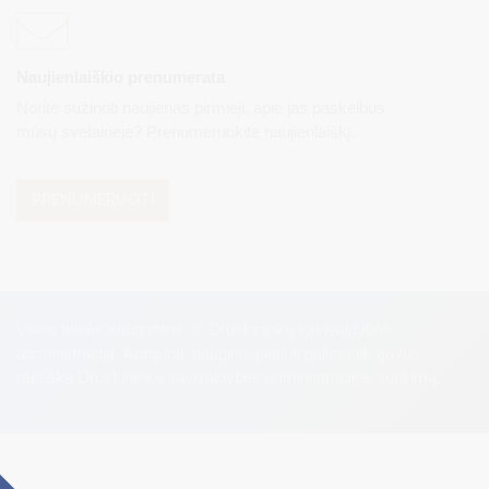
Naujienlaiškio prenumerata
Norite sužinoti naujienas pirmieji, apie jas paskelbus
mūsų svetainėje? Prenumeruokite naujienlaiškį.
PRENUMERUOTI
Visos teisės saugomos. © Druskininkų savivaldybės
administracija. Kopijuoti, dauginti, platinti galima tik gavus
raštišką Druskininkų savivaldybės administracijos sutikimą.