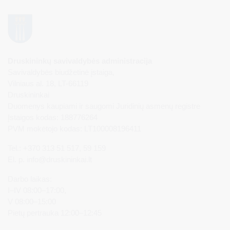
Druskininkų savivaldybės administracija
Savivaldybės biudžetinė įstaiga,
Vilniaus al. 18, LT-66119
Druskininkai
Duomenys kaupiami ir saugomi Juridinių asmenų registre
Įstaigos kodas: 188776264
PVM mokėtojo kodas: LT100008196411
Tel.: +370 313 51 517, 59 159
El. p.
info@druskininkai.lt
Darbo laikas:
I–IV 08:00–17:00,
V 08:00–15:00
Pietų pertrauka 12:00–12:45