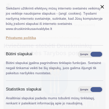
Siekdami užtikrinti efektyvų mūsų interneto svetainės veikimą,
jos veikloje naudojame slapukus - (angl. cookies). Tęsdami
naršymą interneto svetainėje, sutinkate, kad Jūsų kompiuteryje
EN
Ieškoti...
Titulinis
Naujienos
būtų įrašomi slapukai iš interneto svetainės
Kviečiame stebėti Druskininkų savivaldybės Tarybos posėdį
www.druskininkusavivaldybe.lt
Taryba
2026-04-13
Visuomenės informavimas
Privatumo politika
Meras
Kviečiame stebėti Druskininkų
Administracija
savivaldybės Tarybos posėdį
Būtini slapukai
Įjungta
Išjungta
Veiklos sritys
Būtini slapukai įgalina pagrindines tinklapio funkcijas. Svetainė
negali tinkamai veikti be šių slapukų, juos galima išjungti tik
Teisinė informacija
pakeitus naršyklės nuostatas.
Struktūra ir kontaktinė informacija
Statistikos slapukai
Karjera
Įjungta
Išjungta
Analitiniai slapukai padeda mums tobulinti mūsų tinklalapį,
DUK
renkant ir pateikiant informaciją apie jo naudojimą.
PASLAUGOS