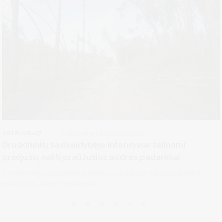
2026-08-07
Visuomenės informavimas
Druskininkų savivaldybėje intensyviai šalinami
praėjusią naktį praūžusios audros padariniai
Druskininkų savivaldybėje intensyviai šalinami praėjusią naktį
praūžusios audros padariniai....