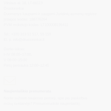
Vilniaus al. 18, LT-66119
Druskininkai
Duomenys kaupiami ir saugomi Juridinių asmenų registre
Įstaigos kodas: 188776264
PVM mokėtojo kodas: LT100008196411
Tel.: +370 313 51 517, 59 159
El. p.
info@druskininkai.lt
Darbo laikas:
I–IV 08:00–17:00,
V 08:00–15:00
Pietų pertrauka 12:00–12:45
Naujienlaiškio prenumerata
Norite sužinoti naujienas pirmieji, apie jas paskelbus
mūsų svetainėje? Prenumeruokite naujienlaiškį.