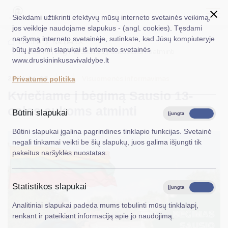
Siekdami užtikrinti efektyvų mūsų interneto svetainės veikimą,
jos veikloje naudojame slapukus - (angl. cookies). Tęsdami
naršymą interneto svetainėje, sutinkate, kad Jūsų kompiuteryje
EN
Ieškoti...
Titulinis
Naujienos
būtų įrašomi slapukai iš interneto svetainės
Kviečiame į bėgimą Sausio 13-osios aukoms atminti
www.druskininkusavivaldybe.lt
Taryba
2024-01-08
Visuomenės informavimas
Privatumo politika
Meras
Kviečiame į bėgimą Sausio 13-
Administracija
osios aukoms atminti
Būtini slapukai
Įjungta
Išjungta
Veiklos sritys
Būtini slapukai įgalina pagrindines tinklapio funkcijas. Svetainė
negali tinkamai veikti be šių slapukų, juos galima išjungti tik
Teisinė informacija
pakeitus naršyklės nuostatas.
Struktūra ir kontaktinė informacija
Statistikos slapukai
Karjera
Įjungta
Išjungta
Analitiniai slapukai padeda mums tobulinti mūsų tinklalapį,
DUK
renkant ir pateikiant informaciją apie jo naudojimą.
PASLAUGOS