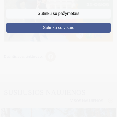
DRUSKININKAI
Sutinku su pažymėtais
SKELBIMAI
Sutinku su visais
TURIZMAS
VERSLAS
PROJEKTAI
Dalintis soc. tinkluose:
ŠVIETIMAS
REGISTRACIJA
RENGINIAI
SUSIJUSIOS NAUJIENOS
VISOS NAUJIENOS