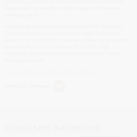
„Facebook“, „Youtube“ ar kitur) iki balandžio 14 d. atsiųskite
Vyriausybės kanceliarijai el. paštu
media@lrv.lt
ir laimėkite
ypatingus prizus!
Konkurso laimėtojai bus pakviesti į balandžio 26 d. vyksiantį
Lietuvos narystės ES dvidešimtmečio renginį Vyriausybės
rūmuose, kur pirmieji išgirs ir pamatys unikalų muzikinį kūrinį ir
bus apdovanoti Lietuvos narystės ES ir NATO proga
menininkės Jolitos Vaitkutės sukurtu pašto ženklu ir kitais
prasmingais prizais.
Daugiau informacijos apie konkursą rasite čia.
Dalintis soc. tinkluose:
SUSIJUSIOS NAUJIENOS