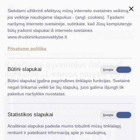
Siekdami užtikrinti efektyvų mūsų interneto svetainės veikimą,
jos veikloje naudojame slapukus - (angl. cookies). Tęsdami
naršymą interneto svetainėje, sutinkate, kad Jūsų kompiuteryje
EN
Ieškoti...
Titulinis
Naujienos
būtų įrašomi slapukai iš interneto svetainės
Kviečiame gyventojus dalyvauti konkurse „Lietuvos narystė ES ir
www.druskininkusavivaldybe.lt
NATO: 20 sėkmės metų“
Taryba
Privatumo politika
2024-03-29
Meras
Visuomenės informavimas
Kviečiame gyventojus dalyvauti
Administracija
Būtini slapukai
Įjungta
Išjungta
konkurse „Lietuvos narystė ES ir
Veiklos sritys
Būtini slapukai įgalina pagrindines tinklapio funkcijas. Svetainė
NATO: 20 sėkmės metų“
negali tinkamai veikti be šių slapukų, juos galima išjungti tik
Teisinė informacija
pakeitus naršyklės nuostatas.
Struktūra ir kontaktinė informacija
Statistikos slapukai
Karjera
Įjungta
Išjungta
Analitiniai slapukai padeda mums tobulinti mūsų tinklalapį,
DUK
renkant ir pateikiant informaciją apie jo naudojimą.
PASLAUGOS