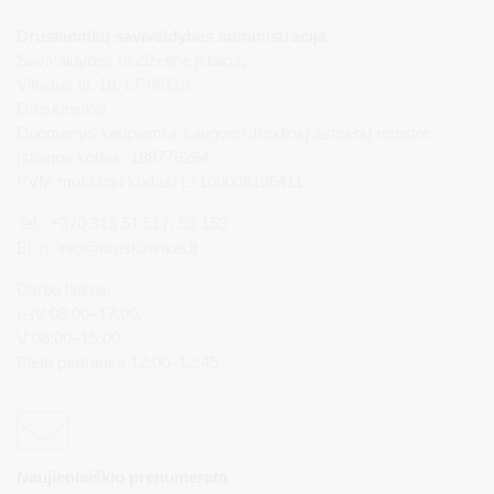
Druskininkų savivaldybės administracija
Savivaldybės biudžetinė įstaiga,
Vilniaus al. 18, LT-66119
Druskininkai
Duomenys kaupiami ir saugomi Juridinių asmenų registre
Įstaigos kodas: 188776264
PVM mokėtojo kodas: LT100008196411
Tel.: +370 313 51 517, 59 159
El. p.
info@druskininkai.lt
Darbo laikas:
I–IV 08:00–17:00,
V 08:00–15:00
Pietų pertrauka 12:00–12:45
Naujienlaiškio prenumerata