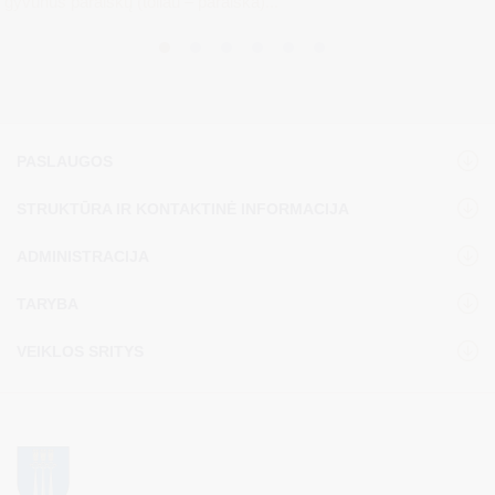
gyvūnus paraiškų (toliau – paraiška)...
PASLAUGOS
STRUKTŪRA IR KONTAKTINĖ INFORMACIJA
ADMINISTRACIJA
TARYBA
VEIKLOS SRITYS