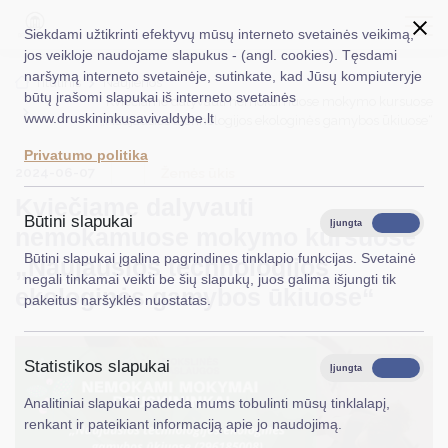
Siekdami užtikrinti efektyvų mūsų interneto svetainės veikimą,
jos veikloje naudojame slapukus - (angl. cookies). Tęsdami
naršymą interneto svetainėje, sutinkate, kad Jūsų kompiuteryje
EN
Ieškoti...
Titulinis
Naujienos
būtų įrašomi slapukai iš interneto svetainės
Kviečiame dalyvauti nemokamuose mokymo kursuose
www.druskininkusavivaldybe.lt
„Naujausios technologijos ekologinės gamybos ūkiuose“
Taryba
Privatumo politika
2024-06-07
Meras
Žemės ūkis
Kviečiame dalyvauti
Administracija
Būtini slapukai
Įjungta
Išjungta
nemokamuose mokymo kursuose
Veiklos sritys
Būtini slapukai įgalina pagrindines tinklapio funkcijas. Svetainė
„Naujausios technologijos
negali tinkamai veikti be šių slapukų, juos galima išjungti tik
Teisinė informacija
ekologinės gamybos ūkiuose“
pakeitus naršyklės nuostatas.
Struktūra ir kontaktinė informacija
Statistikos slapukai
Karjera
Įjungta
Išjungta
Analitiniai slapukai padeda mums tobulinti mūsų tinklalapį,
DUK
renkant ir pateikiant informaciją apie jo naudojimą.
PASLAUGOS