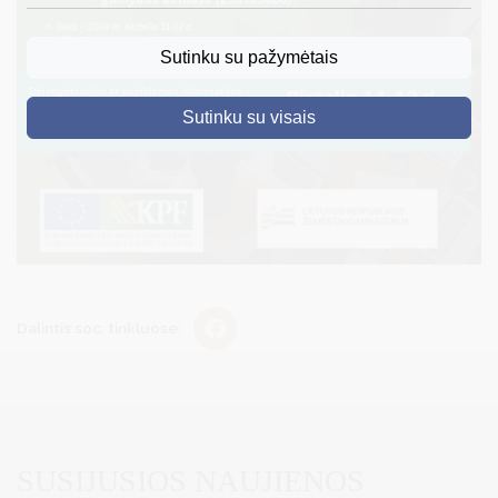
DRUSKININKAI
Sutinku su pažymėtais
SKELBIMAI
Sutinku su visais
TURIZMAS
VERSLAS
PROJEKTAI
ŠVIETIMAS
REGISTRACIJA
Dalintis soc. tinkluose:
RENGINIAI
SUSIJUSIOS NAUJIENOS