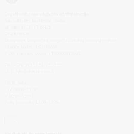
Druskininkų savivaldybės administracija
Savivaldybės biudžetinė įstaiga,
Vilniaus al. 18, LT-66119
Druskininkai
Duomenys kaupiami ir saugomi Juridinių asmenų registre
Įstaigos kodas: 188776264
PVM mokėtojo kodas: LT100008196411
Tel.: +370 313 51 517, 59 159
El. p.
info@druskininkai.lt
Darbo laikas:
I–IV 08:00–17:00,
V 08:00–15:00
Pietų pertrauka 12:00–12:45
Naujienlaiškio prenumerata