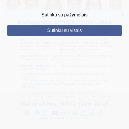
DRUSKININKAI
Sutinku su pažymėtais
SKELBIMAI
Sutinku su visais
TURIZMAS
VERSLAS
PROJEKTAI
ŠVIETIMAS
REGISTRACIJA
RENGINIAI