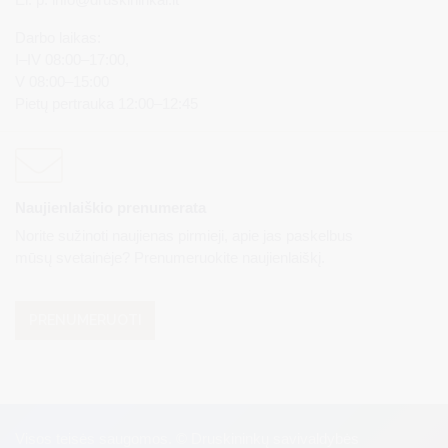
Darbo laikas:
I–IV 08:00–17:00,
V 08:00–15:00
Pietų pertrauka 12:00–12:45
Naujienlaiškio prenumerata
Norite sužinoti naujienas pirmieji, apie jas paskelbus
mūsų svetainėje? Prenumeruokite naujienlaiškį.
PRENUMERUOTI
Visos teisės saugomos. © Druskininkų savivaldybės