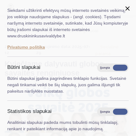
Siekdami užtikrinti efektyvų mūsų interneto svetainės veikimą,
jos veikloje naudojame slapukus - (angl. cookies). Tęsdami
naršymą interneto svetainėje, sutinkate, kad Jūsų kompiuteryje
EN
Ieškoti...
Titulinis
Naujienos
būtų įrašomi slapukai iš interneto svetainės
Kviečiame dalyvauti globos savaitės renginiuose
www.druskininkusavivaldybe.lt
Taryba
2025-06-
Atnaujinimo data: 2025-07-
Socialinė
Privatumo politika
Meras
12
29
parama
Kviečiame dalyvauti globos
Administracija
Būtini slapukai
Įjungta
Išjungta
savaitės renginiuose
Veiklos sritys
Būtini slapukai įgalina pagrindines tinklapio funkcijas. Svetainė
negali tinkamai veikti be šių slapukų, juos galima išjungti tik
Teisinė informacija
pakeitus naršyklės nuostatas.
Struktūra ir kontaktinė informacija
Statistikos slapukai
Karjera
Įjungta
Išjungta
Analitiniai slapukai padeda mums tobulinti mūsų tinklalapį,
DUK
renkant ir pateikiant informaciją apie jo naudojimą.
PASLAUGOS