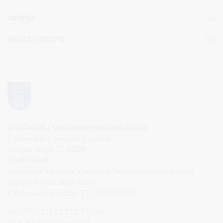
TARYBA
VEIKLOS SRITYS
Druskininkų savivaldybės administracija
Savivaldybės biudžetinė įstaiga,
Vilniaus al. 18, LT-66119
Druskininkai
Duomenys kaupiami ir saugomi Juridinių asmenų registre
Įstaigos kodas: 188776264
PVM mokėtojo kodas: LT100008196411
Tel.: +370 313 51 517, 59 159
El. p.
info@druskininkai.lt