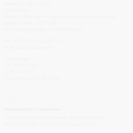
Vilniaus al. 18, LT-66119
Druskininkai
Duomenys kaupiami ir saugomi Juridinių asmenų registre
Įstaigos kodas: 188776264
PVM mokėtojo kodas: LT100008196411
Tel.: +370 313 51 517, 59 159
El. p.
info@druskininkai.lt
Darbo laikas:
I–IV 08:00–17:00,
V 08:00–15:00
Pietų pertrauka 12:00–12:45
Naujienlaiškio prenumerata
Norite sužinoti naujienas pirmieji, apie jas paskelbus
mūsų svetainėje? Prenumeruokite naujienlaiškį.