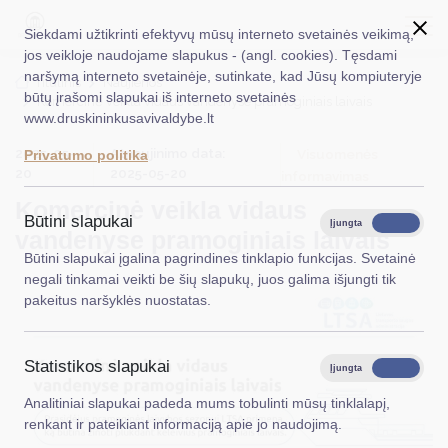
Siekdami užtikrinti efektyvų mūsų interneto svetainės veikimą,
jos veikloje naudojame slapukus - (angl. cookies). Tęsdami
naršymą interneto svetainėje, sutinkate, kad Jūsų kompiuteryje
EN
Ieškoti...
Titulinis
Naujienos
būtų įrašomi slapukai iš interneto svetainės
Komercinė veikla vidaus vandenyse pramoginiais laivais
www.druskininkusavivaldybe.lt
Taryba
2025-05-
Atnaujinimo data:
Visuomenės
Privatumo politika
Meras
20
2025-05-20
informavimas
Komercinė veikla vidaus
Administracija
Būtini slapukai
Įjungta
Išjungta
vandenyse pramoginiais laivais
Veiklos sritys
Būtini slapukai įgalina pagrindines tinklapio funkcijas. Svetainė
negali tinkamai veikti be šių slapukų, juos galima išjungti tik
Teisinė informacija
pakeitus naršyklės nuostatas.
Struktūra ir kontaktinė informacija
Statistikos slapukai
Karjera
Įjungta
Išjungta
Analitiniai slapukai padeda mums tobulinti mūsų tinklalapį,
DUK
renkant ir pateikiant informaciją apie jo naudojimą.
PASLAUGOS