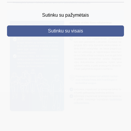
DRUSKININKAI
Sutinku su pažymėtais
SKELBIMAI
Sutinku su visais
TURIZMAS
VERSLAS
PROJEKTAI
ŠVIETIMAS
REGISTRACIJA
RENGINIAI