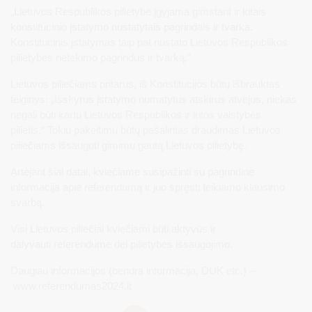
„Lietuvos Respublikos pilietybė įgyjama gimstant ir kitais
konstitucinio įstatymo nustatytais pagrindais ir tvarka.
Konstitucinis įstatymas taip pat nustato Lietuvos Respublikos
pilietybės netekimo pagrindus ir tvarką.“
Lietuvos piliečiams pritarus, iš Konstitucijos būtų išbrauktas
teiginys: „Išskyrus įstatymo numatytus atskirus atvejus, niekas
negali būti kartu Lietuvos Respublikos ir kitos valstybės
pilietis.“ Tokiu pakeitimu būtų pašalintas draudimas Lietuvos
piliečiams išsaugoti gimimu gautą Lietuvos pilietybę.
Artėjant šiai datai, kviečiame susipažinti su pagrindine
informacija apie referendumą ir juo spręsti teikiamo klausimo
svarbą.
Visi Lietuvos piliečiai kviečiami būti aktyvūs ir
dalyvauti referendume dėl pilietybės išsaugojimo.
Daugiau informacijos (bendra informacija, DUK etc.) –
www.referendumas2024.lt