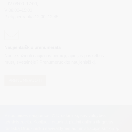
I–IV 08:00–17:00,
V 08:00–15:00
Pietų pertrauka 12:00–12:45
Naujienlaiškio prenumerata
Norite sužinoti naujienas pirmieji, apie jas paskelbus
mūsų svetainėje? Prenumeruokite naujienlaiškį.
PRENUMERUOTI
Visos teisės saugomos. © Druskininkų savivaldybės
administracija. Kopijuoti, dauginti, platinti galima tik gavus
raštišką Druskininkų savivaldybės administracijos sutikimą.