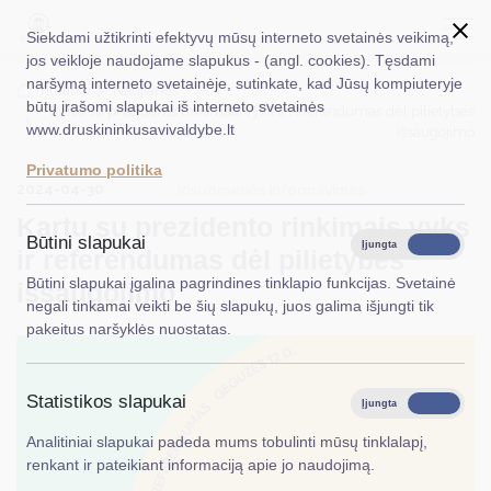
Siekdami užtikrinti efektyvų mūsų interneto svetainės veikimą,
jos veikloje naudojame slapukus - (angl. cookies). Tęsdami
naršymą interneto svetainėje, sutinkate, kad Jūsų kompiuteryje
EN
Ieškoti...
Titulinis
Naujienos
būtų įrašomi slapukai iš interneto svetainės
Kartu su prezidento rinkimais vyks ir referendumas dėl pilietybės
www.druskininkusavivaldybe.lt
išsaugojimo
Taryba
Privatumo politika
2024-04-30
Meras
Visuomenės informavimas
Kartu su prezidento rinkimais vyks
Administracija
Būtini slapukai
Įjungta
Išjungta
ir referendumas dėl pilietybės
Veiklos sritys
Būtini slapukai įgalina pagrindines tinklapio funkcijas. Svetainė
išsaugojimo
negali tinkamai veikti be šių slapukų, juos galima išjungti tik
Teisinė informacija
pakeitus naršyklės nuostatas.
Struktūra ir kontaktinė informacija
Statistikos slapukai
Karjera
Įjungta
Išjungta
Analitiniai slapukai padeda mums tobulinti mūsų tinklalapį,
DUK
renkant ir pateikiant informaciją apie jo naudojimą.
PASLAUGOS