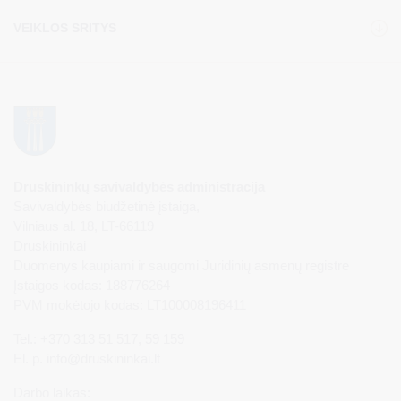
VEIKLOS SRITYS
Druskininkų savivaldybės administracija
Savivaldybės biudžetinė įstaiga,
Vilniaus al. 18, LT-66119
Druskininkai
Duomenys kaupiami ir saugomi Juridinių asmenų registre
Įstaigos kodas: 188776264
PVM mokėtojo kodas: LT100008196411
Tel.: +370 313 51 517, 59 159
El. p.
info@druskininkai.lt
Darbo laikas: