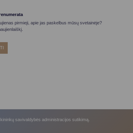
prenumerata
aujienas pirmieji, apie jas paskelbus mūsų svetainėje?
ujienlaiškį.
TI
skininkų savivaldybės administracijos sutikimą.