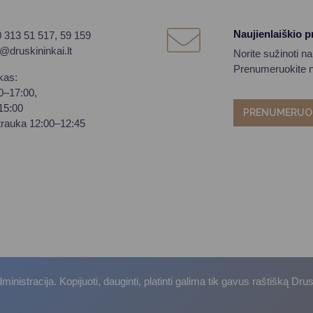
Naujienlaiškio 
0 313 51 517, 59 159
o@druskininkai.lt
Norite sužinoti n
Prenumeruokite na
kas:
00–17:00,
–15:00
PRENUMERUO
trauka 12:00–12:45
istracija. Kopijuoti, dauginti, platinti galima tik gavus raštišką Dru