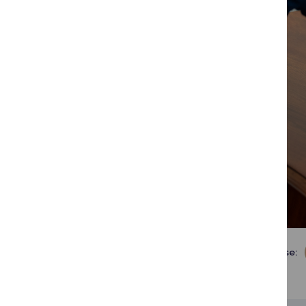
Dalintis soc. tinkluose: