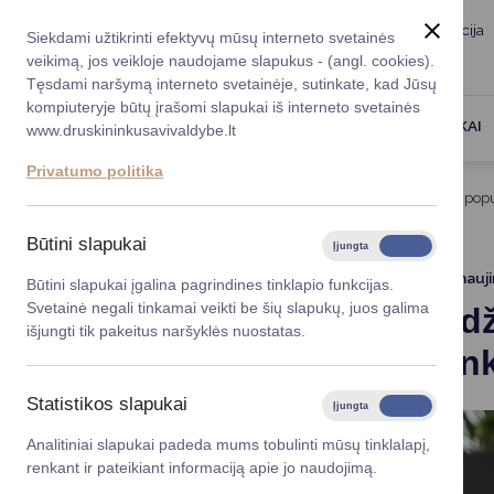
Taryba
Meras
Administracija
Siekdami užtikrinti efektyvų mūsų interneto svetainės
Karjera
DUK
veikimą, jos veikloje naudojame slapukus - (angl. cookies).
Registruokitės priėmi
Administracin
Tęsdami naršymą interneto svetainėje, sutinkate, kad Jūsų
kompiuteryje būtų įrašomi slapukai iš interneto svetainės
Darbotvarkė
Savivaldybės 
PASLAUGOS
DRUSKININKAI
www.druskininkusavivaldybe.lt
vadovai
Kontaktai
Privatumo politika
Planavimo do
Titulinis
Naujienos
Jaunavedžių pasirinkimai ir popul
Vicemerai
Korupcijos pre
Būtini slapukai
Įjungta
Išjungta
Mero patarėja
Viešieji pirkim
2026-01-09
Atnauj
Būtini slapukai įgalina pagrindines tinklapio funkcijas.
Svetainė negali tinkamai veikti be šių slapukų, juos galima
Jaunavedži
Lygios galim
išjungti tik pakeitus naršyklės nuostatas.
Druskinink
Savivaldybės
projektai
Statistikos slapukai
Įjungta
Išjungta
Finansų valdym
Analitiniai slapukai padeda mums tobulinti mūsų tinklalapį,
renkant ir pateikiant informaciją apie jo naudojimą.
Organizacinė 