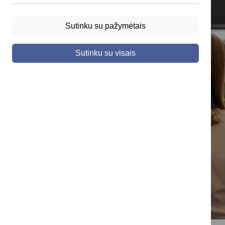
Sutinku su pažymėtais
Sutinku su visais