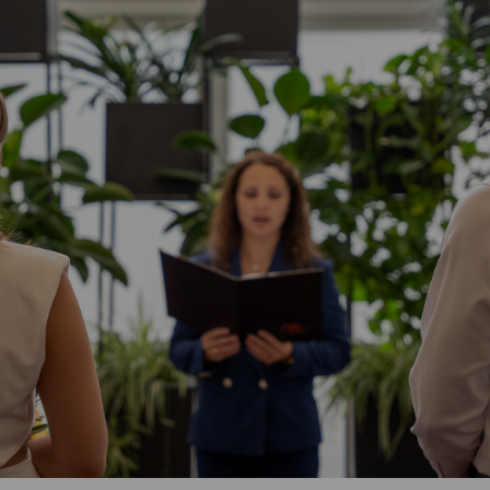
Vartotojų teisių apsauga
Pranešėjų apsauga
Asmens duomenų apsauga