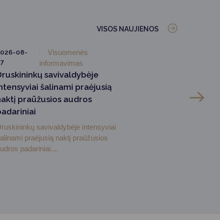
VISOS NAUJIENOS
026-08-
Visuomenės
7
informavimas
Druskininkų savivaldybėje
ntensyviai šalinami praėjusią
naktį praūžusios audros
padariniai
ruskininkų savivaldybėje intensyviai
alinami praėjusią naktį praūžusios
udros padariniai....