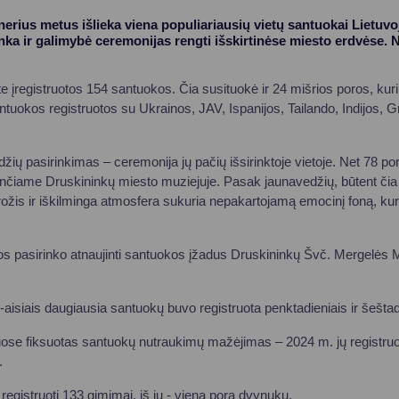
nerius metus išlieka viena populiariausių vietų santuokai Lietuvoj
nka ir galimybė ceremonijas rengti išskirtinėse miesto erdvėse. Ne
e įregistruotos 154 santuokos. Čia susituokė ir 24 mišrios poros, kuri
ntuokos registruotos su Ukrainos, JAV, Ispanijos, Tailando, Indijos, Graik
ių pasirinkimas – ceremonija jų pačių išsirinktoje vietoje. Net 78 po
jančiame Druskininkų miesto muziejuje. Pasak jaunavedžių, būtent čia
rožis ir iškilminga atmosfera sukuria nepakartojamą emocinį foną, kur
os pasirinko atnaujinti santuokos įžadus Druskininkų Švč. Mergelės M
-aisiais daugiausia santuokų buvo registruota penktadieniais ir šeštad
ose fiksuotas santuokų nutraukimų mažėjimas – 2024 m. jų registruo
.
egistruoti 133 gimimai, iš jų - viena pora dvynukų.