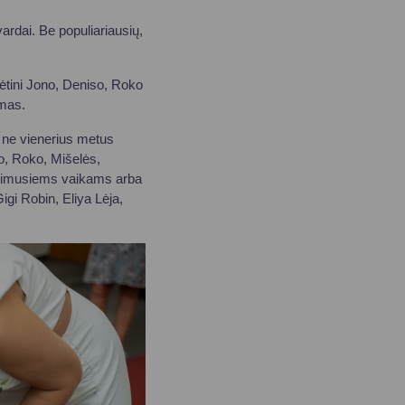
ardai. Be populiariausių,
nėtini Jono, Deniso, Roko
imas.
u ne vienerius metus
no, Roko, Mišelės,
e gimusiems vaikams arba
gi Robin, Eliya Lėja,