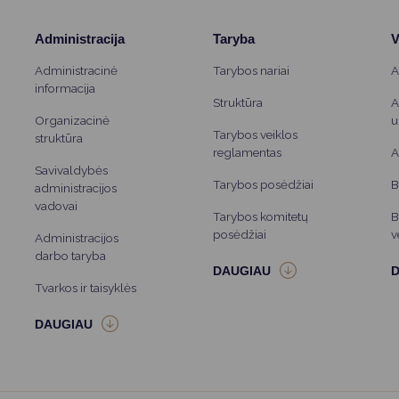
Administracija
Taryba
V
Administracinė
Tarybos nariai
A
informacija
Struktūra
A
Organizacinė
u
Tarybos veiklos
struktūra
reglamentas
A
Savivaldybės
Tarybos posėdžiai
B
administracijos
vadovai
Tarybos komitetų
B
posėdžiai
v
Administracijos
darbo taryba
Tvarkos ir taisyklės