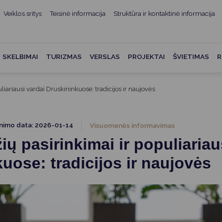
Veiklos sritys
Teisinė informacija
Struktūra ir kontaktinė informacija
mui
ė informacija
Teisės aktai
Struktūra ir kontaktinė
informacija
administracijos
Norminiai teisės aktai
SKELBIMAI
TURIZMAS
VERSLAS
PROJEKTAI
ŠVIETIMAS
R
Asmenų aptarnavimas
Teisės aktų projektai
kumentai
Konsultavimasis su
iariausi vardai Druskininkuose: tradicijos ir naujovės
Mero potvarkiai
visuomene
vencija
Tyrimai ir analizės
Savivaldybės įstaigos
ai
inimo data: 2026-01-14
Visuomenės informavimas
Valstybės garantuojama
Darbo grupės ir komisijos
ų pasirinkimai ir populiariau
ybės
teisinė pagalba
Seniūnijos
uose: tradicijos ir naujovės
 remiami
Teisės aktų pažeidimai
Nuorodos
Galiojančio teisinio
as ir apskaita
reguliavimo poveikio ex post
vertinimas
struktūra