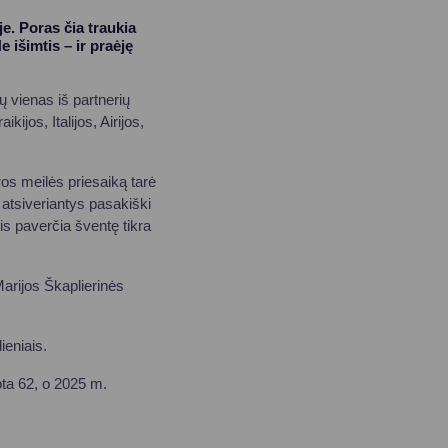
e. Poras čia traukia
 išimtis – ir praėję
ų vienas iš partnerių
ijos, Italijos, Airijos,
ros meilės priesaiką tarė
 atsiveriantys pasakiški
is paverčia šventę tikra
arijos Škaplierinės
ieniais.
ta 62, o 2025 m.