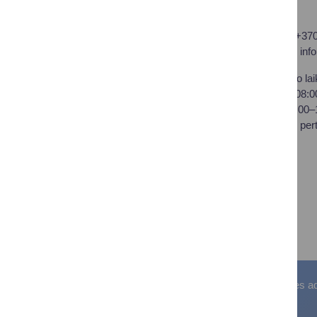
Druskininkų savivaldybės
Tel.: +37
administracija
El. p.
inf
Savivaldybės biudžetinė
Darbo lai
įstaiga,
I–IV 08:
Vilniaus al. 18, LT-66119
V 08:00
Druskininkai
Pietų per
Duomenys kaupiami ir
saugomi Juridinių asmenų
registre
Įstaigos kodas: 188776264
PVM mokėtojo kodas:
LT100008196411
Visos teisės saugomos. © Druskininkų savivaldybės admin