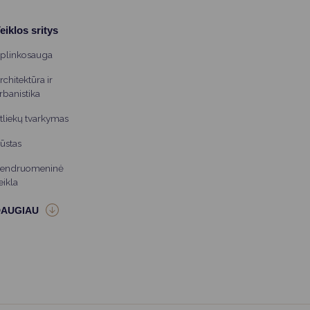
eiklos sritys
plinkosauga
rchitektūra ir
rbanistika
tliekų tvarkymas
ūstas
endruomeninė
eikla