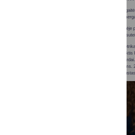
Populiariausias mergaitė
suteikta ir retesnių merga
Berniukų vardų grupėje p
vardai. Berniukams sutei
Teisės ir civilinės metri
išlieka tendencija rinkti
Faustos ir Adelės vardai
mišrių šeimų atžaloms. 2
Nelli Margarita, Augusta