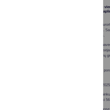
Druskininkai jau ne vie
sutvarkyta kurorto apli
2025-ieji.
Praėjusiais metais kurort
buvo užsienio pilietis. Sa
Baltarusijos piliečiais.
Ypač populiarus jaunavedž
išskirtine aplinka garsė
miesto vaizdai, gėlynų g
pasaka.
Praėjusiais metais 2 por
bažnyčioje.
Statistika rodo, kad 2025
2025 metais Druskininku
skaičius sumažėjo iki 56
2025 m. Druskininkuose r