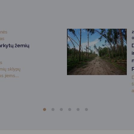
enės
2
0
mas
arkytų žemių
i
ės
emių sklypų
s jiems...
D
š
a