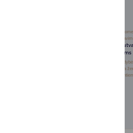
SUSIJUSIOS NAUJIENOS
2026-07-
Visuom
07
informavi
Informacija nesutv
sklypų savininkams
Druskininkų savivaldyb
administracija dėkoja ž
savininkams tvarkantiem