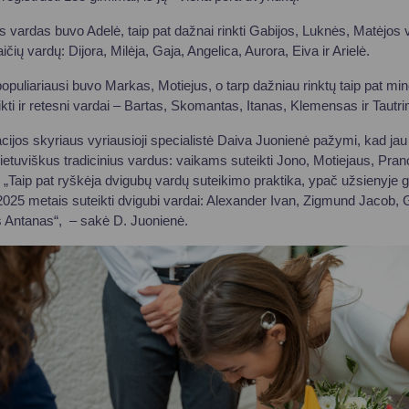
s vardas buvo Adelė, taip pat dažnai rinkti Gabijos, Luknės, Matėjos v
ičių vardų: Dijora, Milėja, Gaja, Angelica, Aurora, Eiva ir Arielė.
opuliariausi buvo Markas, Motiejus, o tarp dažniau rinktų taip pat mi
kti ir retesni vardai – Bartas, Skomantas, Itanas, Klemensas ir Tautr
kacijos skyriaus vyriausioji specialistė Daiva Juonienė pažymi, kad ja
s lietuviškus tradicinius vardus: vaikams suteikti Jono, Motiejaus, Pra
. „Taip pat ryškėja dvigubų vardų suteikimo praktika, ypač užsienyj
025 metais suteikti dvigubi vardai: Alexander Ivan, Zigmund Jacob, Gi
s Antanas“, – sakė D. Juonienė.