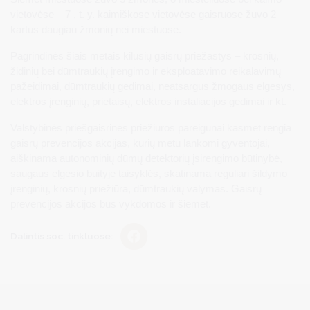
vietovėse – 7 , t. y. kaimiškose vietovėse gaisruose žuvo 2
kartus daugiau žmonių nei miestuose.
Pagrindinės šiais metais kilusių gaisrų priežastys – krosnių,
židinių bei dūmtraukių įrengimo ir eksploatavimo reikalavimų
pažeidimai, dūmtraukių gedimai, neatsargus žmogaus elgesys,
elektros įrenginių, prietaisų, elektros instaliacijos gedimai ir kt.
Valstybinės priešgaisrinės priežiūros pareigūnai kasmet rengia
gaisrų prevencijos akcijas, kurių metu lankomi gyventojai,
aiškinama autonominių dūmų detektorių įsirengimo būtinybė,
saugaus elgesio buityje taisyklės, skatinama reguliari šildymo
įrenginių, krosnių priežiūra, dūmtraukių valymas. Gaisrų
prevencijos akcijos bus vykdomos ir šiemet.
Dalintis soc. tinkluose: