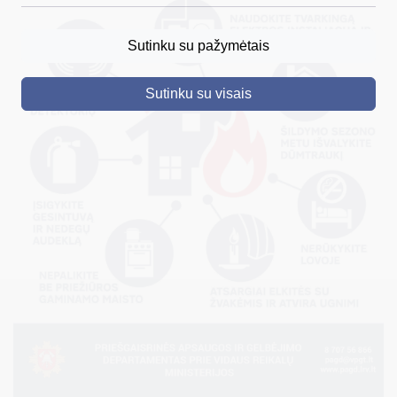
DRUSKININKAI
Sutinku su pažymėtais
SKELBIMAI
Sutinku su visais
TURIZMAS
VERSLAS
PROJEKTAI
ŠVIETIMAS
REGISTRACIJA
RENGINIAI