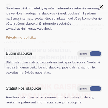
Siekdami užtikrinti efektyvų mūsų interneto svetainės veikimą,
jos veikloje naudojame slapukus - (angl. cookies). Tęsdami
naršymą interneto svetainėje, sutinkate, kad Jūsų kompiuteryje
EN
Ieškoti...
Titulinis
Naujienos
būtų įrašomi slapukai iš interneto svetainės
Išaugus gaisrų skaičiui, ugniagesiai gelbėtojai ragina pasirūpinti
www.druskininkusavivaldybe.lt
namų saugumu
Taryba
Privatumo politika
2024-01-24
Meras
Visuomenės informavimas
Išaugus gaisrų skaičiui,
Administracija
Būtini slapukai
Įjungta
Išjungta
ugniagesiai gelbėtojai ragina
Veiklos sritys
Būtini slapukai įgalina pagrindines tinklapio funkcijas. Svetainė
pasirūpinti namų saugumu
negali tinkamai veikti be šių slapukų, juos galima išjungti tik
Teisinė informacija
pakeitus naršyklės nuostatas.
Struktūra ir kontaktinė informacija
Statistikos slapukai
Karjera
Įjungta
Išjungta
Analitiniai slapukai padeda mums tobulinti mūsų tinklalapį,
DUK
renkant ir pateikiant informaciją apie jo naudojimą.
PASLAUGOS