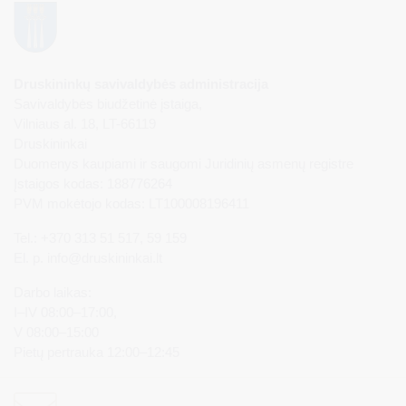
Druskininkų savivaldybės administracija
Savivaldybės biudžetinė įstaiga,
Vilniaus al. 18, LT-66119
Druskininkai
Duomenys kaupiami ir saugomi Juridinių asmenų registre
Įstaigos kodas: 188776264
PVM mokėtojo kodas: LT100008196411
Tel.: +370 313 51 517, 59 159
El. p.
info@druskininkai.lt
Darbo laikas:
I–IV 08:00–17:00,
V 08:00–15:00
Pietų pertrauka 12:00–12:45