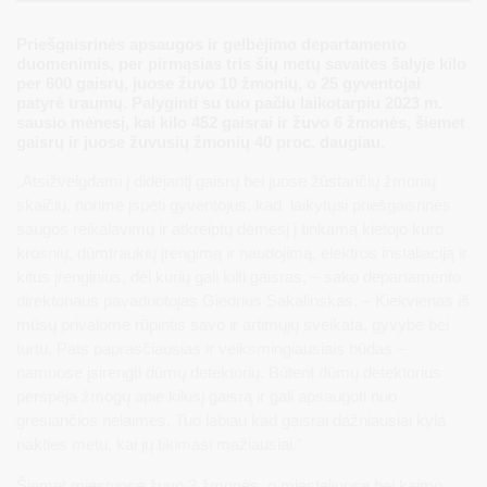
Priešgaisrinės apsaugos ir gelbėjimo departamento
duomenimis, per pirmąsias tris šių metų savaites šalyje kilo
per 600 gaisrų, juose žuvo 10 žmonių, o 25 gyventojai
patyrė traumų. Palyginti su tuo pačiu laikotarpiu 2023 m.
sausio mėnesį, kai kilo 452 gaisrai ir žuvo 6 žmonės, šiemet
gaisrų ir juose žuvusių žmonių 40 proc. daugiau.
„Atsižvelgdami į didėjantį gaisrų bei juose žūstančių žmonių
skaičių, norime įspėti gyventojus, kad laikytųsi priešgaisrinės
saugos reikalavimų ir atkreiptų dėmesį į tinkamą kietojo kuro
krosnių, dūmtraukių įrengimą ir naudojimą, elektros instaliaciją ir
kitus įrenginius, dėl kurių gali kilti gaisras, – sako departamento
direktoriaus pavaduotojas Giedrius Sakalinskas. – Kiekvienas iš
mūsų privalome rūpintis savo ir artimųjų sveikata, gyvybe bei
turtu. Pats paprasčiausias ir veiksmingiausiais būdas –
namuose įsirengti dūmų detektorių. Būtent dūmų detektorius
perspėja žmogų apie kilusį gaisrą ir gali apsaugoti nuo
gresiančios nelaimės. Tuo labiau kad gaisrai dažniausiai kyla
nakties metu, kai jų tikimasi mažiausiai.“
Šiemet miestuose žuvo 3 žmonės, o miesteliuose bei kaimo