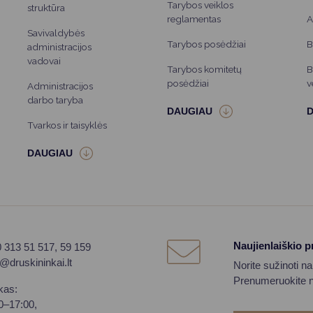
Tarybos veiklos
struktūra
reglamentas
A
Savivaldybės
Tarybos posėdžiai
B
administracijos
vadovai
Tarybos komitetų
B
posėdžiai
v
Administracijos
darbo taryba
Tvarkos ir taisyklės
Naujienlaiškio 
0 313 51 517, 59 159
o@druskininkai.lt
Norite sužinoti n
Prenumeruokite na
kas:
00–17:00,