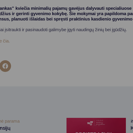
ankas“ kviečia minimalių pajamų gavėjus dalyvauti specialiuos
gūdžius ir gerinti gyvenimo kokybę. Šie mokymai yra papildoma p
ansus, planuoti išlaidas bei spręsti praktinius kasdienio gyvenimo
i įsitraukti ir pasinaudoti galimybe įgyti naudingų žinių bei įgūdžių.
e čia.
inė parama
2
nsijų