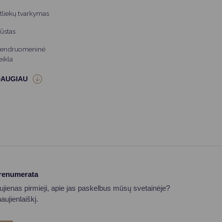
tliekų tvarkymas
ūstas
endruomeninė
eikla
prenumerata
aujienas pirmieji, apie jas paskelbus mūsų svetainėje?
ujienlaiškį.