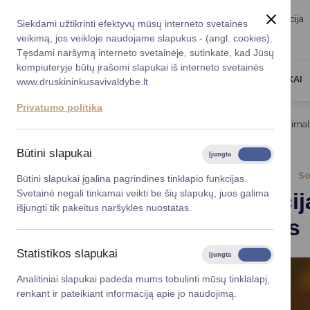
Taryba
Meras
Administracija
Siekdami užtikrinti efektyvų mūsų interneto svetainės
Karjera
DUK
veikimą, jos veikloje naudojame slapukus - (angl. cookies).
Registruokitės priėmi
Administracin
Tęsdami naršymą interneto svetainėje, sutinkate, kad Jūsų
kompiuteryje būtų įrašomi slapukai iš interneto svetainės
Darbotvarkė
Savivaldybės 
PASLAUGOS
DRUSKININKAI
www.druskininkusavivaldybe.lt
vadovai
Kontaktai
Privatumo politika
Planavimo do
Titulinis
Naujienos
Informacija ir mokymai minima
Vicemerai
Korupcijos pre
Būtini slapukai
Įjungta
Išjungta
Mero patarėja
Viešieji pirkim
2026-05-07
So
Būtini slapukai įgalina pagrindines tinklapio funkcijas.
Svetainė negali tinkamai veikti be šių slapukų, juos galima
Informaci
Lygios galim
išjungti tik pakeitus naršyklės nuostatas.
gavėjams
Savivaldybės
projektai
Statistikos slapukai
Įjungta
Išjungta
Finansų valdym
Analitiniai slapukai padeda mums tobulinti mūsų tinklalapį,
renkant ir pateikiant informaciją apie jo naudojimą.
Organizacinė 