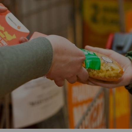
Vartotojų teisių apsauga
Pranešėjų apsauga
Asmens duomenų apsauga