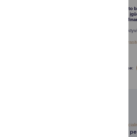
Organizacija „Maisto b
stiprinti kasdienius į
efektyviau tvarkyti fin
Dalyviai skatinami aktyvia
Išsamią informaciją rasit
Dalintis soc. tinkluose:
SUSIJUSIOS NAUJIENOS
2026-06-18
Social
Informacija apie pe