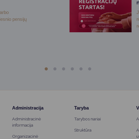
darbo
J
desnio pensijų
r
r
Administracija
Taryba
V
Administracinė
Tarybos nariai
A
informacija
Struktūra
A
Organizacinė
u