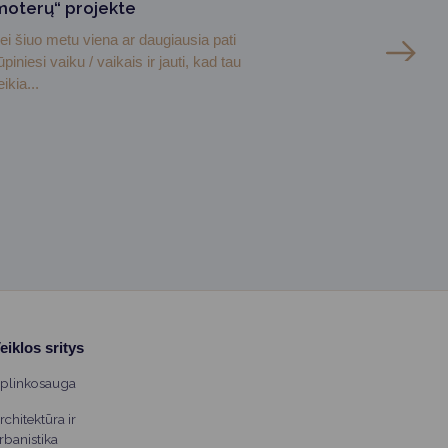
moterų“ projekte
ei šiuo metu viena ar daugiausia pati
ūpiniesi vaiku / vaikais ir jauti, kad tau
eikia...
eiklos sritys
plinkosauga
rchitektūra ir
rbanistika