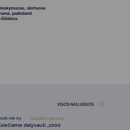
e mokymuose, skirtuose
arama, padedanti
 iššūkius.
VISOS NAUJIENOS
026-08-03
Socialinė parama
Kviečiame dalyvauti „1000