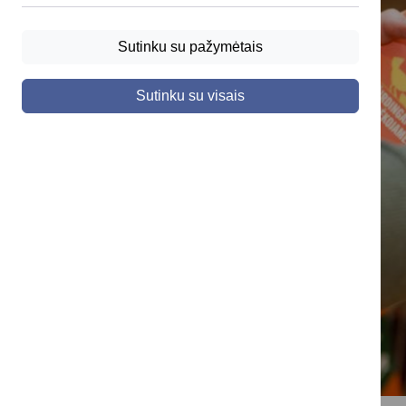
Sutinku su pažymėtais
Sutinku su visais