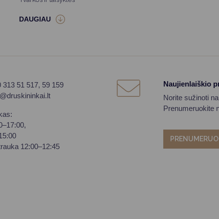
Naujienlaiškio 
0 313 51 517, 59 159
o@druskininkai.lt
Norite sužinoti n
Prenumeruokite na
kas:
00–17:00,
–15:00
PRENUMERUO
trauka 12:00–12:45