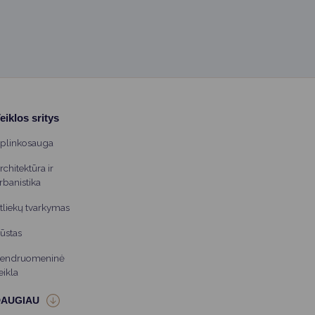
eiklos sritys
plinkosauga
rchitektūra ir
rbanistika
tliekų tvarkymas
ūstas
endruomeninė
eikla