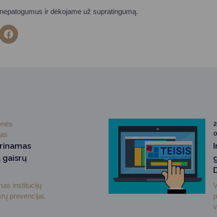
 nepatogumus ir dėkojame už supratingumą.
enės
2
0
mas
prinamas
 gaisrų
as institucijų
V
rų prevencijai.
p
v