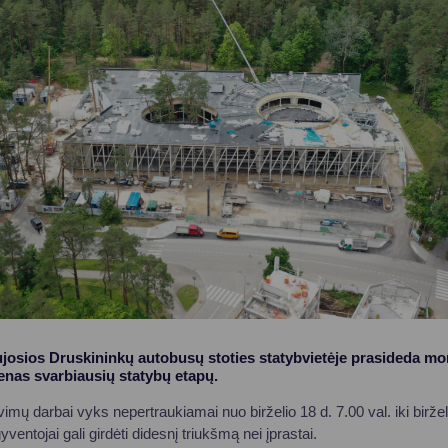
Vartotojų teisių apsauga
Pranešėjų apsauga
Asmens duomenų apsauga
osios Druskininkų autobusų stoties statybvietėje prasideda mon
enas svarbiausių statybų etapų.
imų darbai vyks nepertraukiamai nuo birželio 18 d. 7.00 val. iki birželi
 gyventojai gali girdėti didesnį triukšmą nei įprastai.