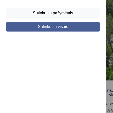
Sutinku su pažymėtais
Sutinku su visais
Informuojame, kad nauj
betonavimo darbai – vi
Dėl technologinių reikalav
todėl aplinkinių teritorijų