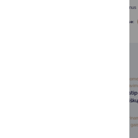
Atsiprašome už laikinus
Dalintis soc. tinkluose:
SUSIJUSIOS NAUJIENOS
2026-07-
Visuom
02
informavi
Druskininkuose sti
pasirengimas miškų
prevencijai
Druskininkuose stiprinam
pasirengimas miškų gais
Druskininkų...