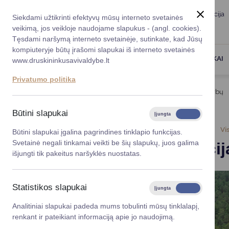
Taryba
Meras
Administracija
Siekdami užtikrinti efektyvų mūsų interneto svetainės
Karjera
DUK
veikimą, jos veikloje naudojame slapukus - (angl. cookies).
Registruokitės priėmi
Administracin
Tęsdami naršymą interneto svetainėje, sutinkate, kad Jūsų
kompiuteryje būtų įrašomi slapukai iš interneto svetainės
Darbotvarkė
Savivaldybės 
PASLAUGOS
DRUSKININKAI
www.druskininkusavivaldybe.lt
vadovai
Kontaktai
Privatumo politika
Planavimo do
Titulinis
Naujienos
Informacija dėl statybos darbų
Vicemerai
Korupcijos pre
Būtini slapukai
Įjungta
Išjungta
Mero patarėja
Viešieji pirkim
2026-06-17
Vi
Būtini slapukai įgalina pagrindines tinklapio funkcijas.
Svetainė negali tinkamai veikti be šių slapukų, juos galima
Informacij
Lygios galim
išjungti tik pakeitus naršyklės nuostatas.
Savivaldybės
projektai
Statistikos slapukai
Įjungta
Išjungta
Finansų valdym
Analitiniai slapukai padeda mums tobulinti mūsų tinklalapį,
renkant ir pateikiant informaciją apie jo naudojimą.
Organizacinė 