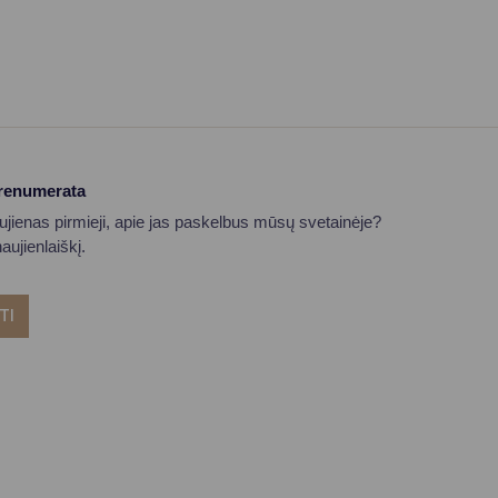
prenumerata
aujienas pirmieji, apie jas paskelbus mūsų svetainėje?
ujienlaiškį.
TI