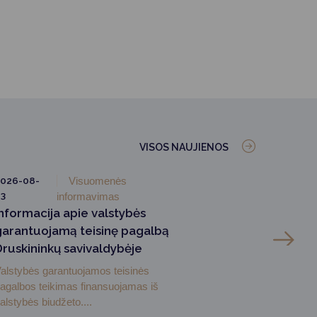
VISOS NAUJIENOS
026-08-
Visuomenės
3
informavimas
Informacija apie valstybės
garantuojamą teisinę pagalbą
Druskininkų savivaldybėje
alstybės garantuojamos teisinės
agalbos teikimas finansuojamas iš
alstybės biudžeto....