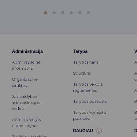
Administracija
Taryba
V
Administracinė
Tarybos nariai
A
informacija
Struktūra
A
Organizacinė
u
Tarybos veiklos
struktūra
reglamentas
A
Savivaldybės
Tarybos posėdžiai
B
administracijos
vadovai
Tarybos komitetų
B
posėdžiai
v
Administracijos
darbo taryba
Tvarkos ir taisyklės