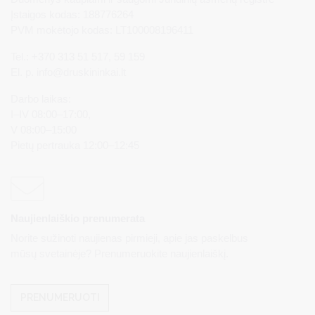
Įstaigos kodas: 188776264
PVM mokėtojo kodas: LT100008196411
Tel.: +370 313 51 517, 59 159
El. p.
info@druskininkai.lt
Darbo laikas:
I–IV 08:00–17:00,
V 08:00–15:00
Pietų pertrauka 12:00–12:45
Naujienlaiškio prenumerata
Norite sužinoti naujienas pirmieji, apie jas paskelbus
mūsų svetainėje? Prenumeruokite naujienlaiškį.
PRENUMERUOTI