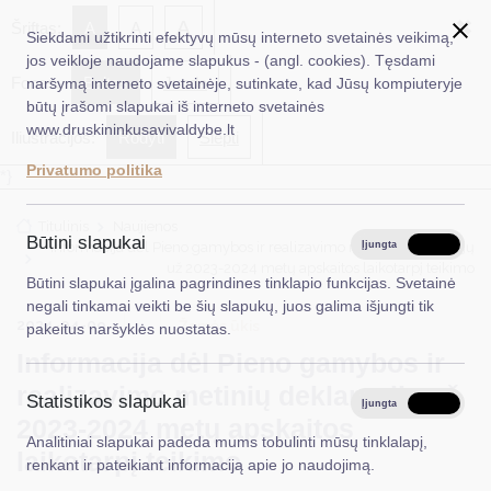
✖
A
Šriftas:
A
A
Siekdami užtikrinti efektyvų mūsų interneto svetainės veikimą,
jos veikloje naudojame slapukus - (angl. cookies). Tęsdami
Fonas:
Baltas
Juoda
naršymą interneto svetainėje, sutinkate, kad Jūsų kompiuteryje
EN
Ieškoti...
būtų įrašomi slapukai iš interneto svetainės
www.druskininkusavivaldybe.lt
Iliustracijos:
Rodyti
Slėpti
Taryba
Privatumo politika
*}
Meras
Titulinis
Naujienos
Administracija
Būtini slapukai
Informacija dėl Pieno gamybos ir realizavimo metinių deklaracijų
Įjungta
Išjungta
už 2023-2024 metų apskaitos laikotarpį teikimo
Veiklos sritys
Būtini slapukai įgalina pagrindines tinklapio funkcijas. Svetainė
negali tinkamai veikti be šių slapukų, juos galima išjungti tik
Teisinė informacija
2024-04-09
Žemės ūkis
pakeitus naršyklės nuostatas.
Informacija dėl Pieno gamybos ir
Struktūra ir kontaktinė informacija
realizavimo metinių deklaracijų už
Statistikos slapukai
Karjera
Įjungta
Išjungta
2023-2024 metų apskaitos
Analitiniai slapukai padeda mums tobulinti mūsų tinklalapį,
DUK
laikotarpį teikimo
renkant ir pateikiant informaciją apie jo naudojimą.
PASLAUGOS