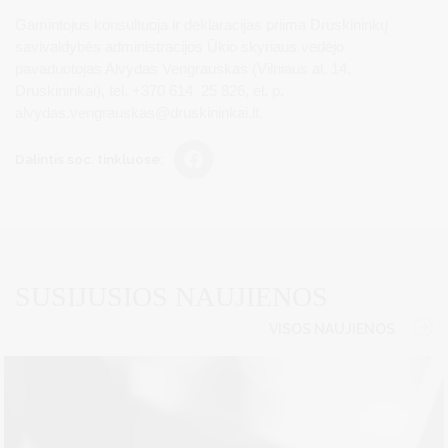
Gamintojus konsultuoja ir deklaracijas priima Druskininkų
savivaldybės administracijos Ūkio skyriaus vedėjo
pavaduotojas Alvydas Vengrauskas (Vilniaus al. 14,
Druskininkai), tel. +370 614 25 826, el. p.
alvydas.vengrauskas@druskininkai.lt
.
Dalintis soc. tinkluose:
SUSIJUSIOS NAUJIENOS
VISOS NAUJIENOS