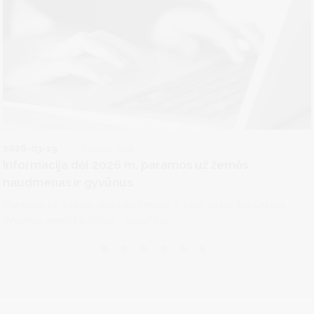
2026-03-19
Žemės ūkis
Informacija dėl 2026 m. paramos už žemės
naudmenas ir gyvūnus
Paramos už žemės ūkio naudmenas ir kitus plotus bei ūkinius
gyvūnus paraiškų (toliau – paraiška)...