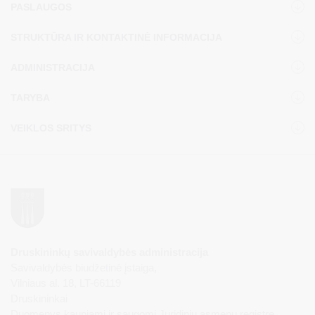
PASLAUGOS
STRUKTŪRA IR KONTAKTINĖ INFORMACIJA
ADMINISTRACIJA
TARYBA
VEIKLOS SRITYS
Druskininkų savivaldybės administracija
Savivaldybės biudžetinė įstaiga,
Vilniaus al. 18, LT-66119
Druskininkai
Duomenys kaupiami ir saugomi Juridinių asmenų registre