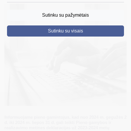
DRUSKININKAI
Sutinku su pažymėtais
SKELBIMAI
Sutinku su visais
TURIZMAS
VERSLAS
PROJEKTAI
ŠVIETIMAS
REGISTRACIJA
RENGINIAI
Informuojame pieno gamintojus, kad nuo 2024 m. gegužės 2
d. iki 2024 m. liepos 31 d. gali teikti Pieno gamybos ir
realizavimo metines deklaracijas už 2023-2024 metų