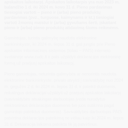
apskaitos laikotarpį. Apskaitos laikotarpis yra nuo 2023 m.
balandžio 1 d. iki 2024 m. kovo 31 d. Pieno pardavimas
tiesiogiai vartoti – pieno ir (arba) pieno produktų
pardavimas (pvz., turguose, kaimynams ir kt.) tiesiogiai
vartoti žmonių maistui ir (arba) gyvuliams šerti, įskaitant
pieno ir (arba) pieno produktų atidavimą šioms reikmėms.
Gamintojas, turintis galimybę naudotis elektronine
bankininkyste, iki 2024 m. liepos 31 d. gali jungtis prie Pieno
apskaitos informacinės sistemos (toliau – PAIS) interneto
svetainėje www.zudc.lt ir pats užpildyti deklaracijos elektroninę
formą už praėjusį apskaitos laikotarpį.
Pieno gamintojas, neturintis galimybės ar nenorintis naudotis
elektronine bankininkyste, privalo atvykti į savivaldybę nuo 2024
m. gegužės 2 d. iki 2024 m. liepos 31 d. ir pateikti duomenis,
reikalingus deklaracijai užpildyti už praėjusį apskaitos laikotarpį
(savivaldybės atsakingas darbuotojas įveda nurodytus
elektroninius deklaracijos duomenis bei juos sutikrina pagal
gamintojo pateiktus duomenis). Savivaldybės darbuotojas PAIS
patvirtina deklaracijos pateikimą ne vėliau kaip iki 2024 m. liepos
31 d. Deklaracija laikoma pateikta tik ją patvirtinus.