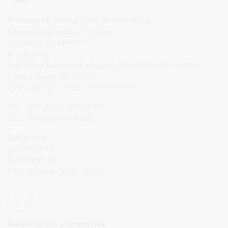
Druskininkų savivaldybės administracija
Savivaldybės biudžetinė įstaiga,
Vilniaus al. 18, LT-66119
Druskininkai
Duomenys kaupiami ir saugomi Juridinių asmenų registre
Įstaigos kodas: 188776264
PVM mokėtojo kodas: LT100008196411
Tel.: +370 313 51 517, 59 159
El. p.
info@druskininkai.lt
Darbo laikas:
I–IV 08:00–17:00,
V 08:00–15:00
Pietų pertrauka 12:00–12:45
Naujienlaiškio prenumerata