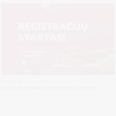
2026-08-03
Socialinė parama
Kviečiame dalyvauti „1000 moterų“ projekte
Jei šiuo metu viena ar daugiausia pati rūpiniesi vaiku / vaikais ir
jauti, kad tau reikia...