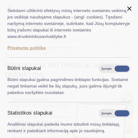
Siekdami užtikrinti efektyvų mūsų interneto svetainės veikimą,
jos veikloje naudojame slapukus - (angl. cookies). Tęsdami
naršymą interneto svetainėje, sutinkate, kad Jūsų kompiuteryje
EN
Ieškoti...
Titulinis
Naujienos
būtų įrašomi slapukai iš interneto svetainės
Informacija dėl būsto ar aplinkos pritaikymo
www.druskininkusavivaldybe.lt
Taryba
2026-05-
Atnaujinimo data: 2026-
Socialinė
Privatumo politika
Meras
15
05-15
parama
Informacija dėl būsto ar aplinkos
Administracija
Būtini slapukai
Įjungta
Išjungta
pritaikymo
Veiklos sritys
Būtini slapukai įgalina pagrindines tinklapio funkcijas. Svetainė
negali tinkamai veikti be šių slapukų, juos galima išjungti tik
Teisinė informacija
pakeitus naršyklės nuostatas.
Struktūra ir kontaktinė informacija
Statistikos slapukai
Karjera
Įjungta
Išjungta
Analitiniai slapukai padeda mums tobulinti mūsų tinklalapį,
DUK
renkant ir pateikiant informaciją apie jo naudojimą.
PASLAUGOS