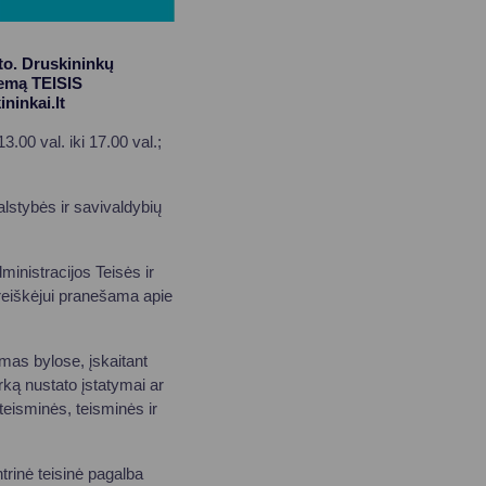
to. Druskininkų
temą TEISIS
ininkai.lt
.00 val. iki 17.00 val.;
alstybės ir savivaldybių
ministracijos Teisės ir
pareiškėjui pranešama apie
mas bylose, įskaitant
ką nustato įstatymai ar
teisminės, teisminės ir
rinė teisinė pagalba