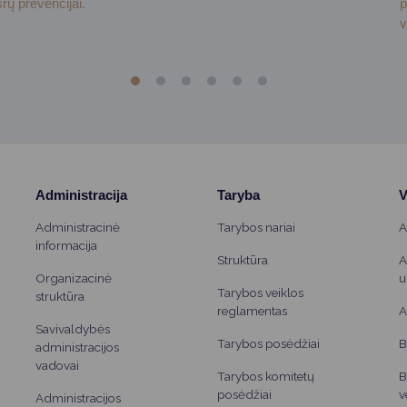
rų prevencijai.
p
v
Administracija
Taryba
V
Administracinė
Tarybos nariai
A
informacija
Struktūra
A
Organizacinė
u
Tarybos veiklos
struktūra
reglamentas
A
Savivaldybės
Tarybos posėdžiai
B
administracijos
vadovai
Tarybos komitetų
B
posėdžiai
v
Administracijos