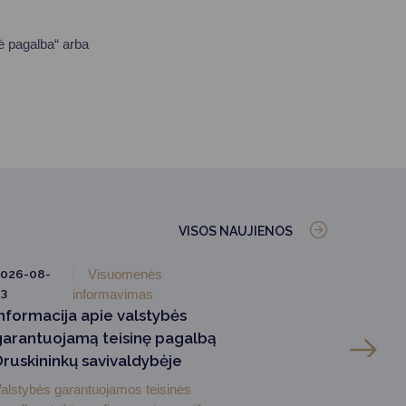
ė pagalba“ arba
VISOS NAUJIENOS
026-08-
Visuomenės
3
informavimas
Informacija apie valstybės
garantuojamą teisinę pagalbą
Druskininkų savivaldybėje
alstybės garantuojamos teisinės