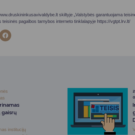
ww.druskininkusavivaldybe.lt skiltyje „Valstybės garantuojama teisin
eisinės pagalbos tarnybos interneto tinklalapyje https://vgtpt.lrv.lt/
enės
2
0
mas
prinamas
 gaisrų
as institucijų
V