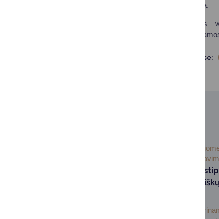
privalomoji mediacija.
Daugiau informacijos – w
Valstybės garantuojamos t
Dalintis soc. tinkluose:
SUSIJUSIOS NAUJIENOS
2026-07-
Visuom
02
informavi
Druskininkuose sti
pasirengimas miškų
prevencijai
Druskininkuose stiprinam