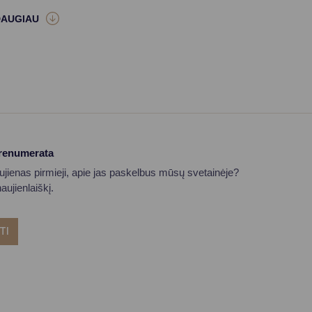
prenumerata
aujienas pirmieji, apie jas paskelbus mūsų svetainėje?
ujienlaiškį.
TI