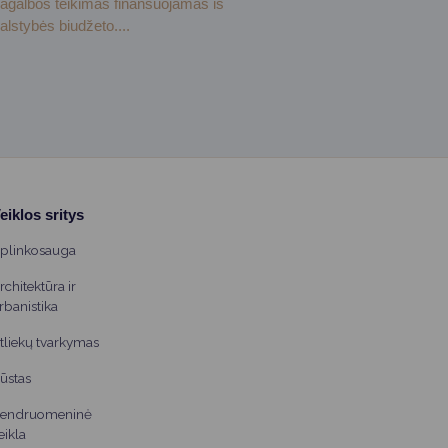
agalbos teikimas finansuojamas iš
alstybės biudžeto....
eiklos sritys
plinkosauga
rchitektūra ir
rbanistika
tliekų tvarkymas
ūstas
endruomeninė
eikla