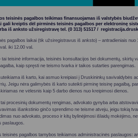
s teisinės pagalbos teikimas finansuojamas iš valstybės biudže
 gali kreiptis dėl pirminės teisinės pagalbos per elektroninę sis
arba iš anksto užsiregistravę tel. (0 313) 51517 / registracija.drusk
ės pagalbos laikai (tik užsiregistravus iš anksto) – antradieniais nuo 13
val. iki 12.00 val.
 tai teisinė informacija, teisinės konsultacijos bei dokumentų, skirtų v
agalba, kaip spręsti ne teismo tvarka ir taikos sutarties parengimas.
uteikiama iš karto, kai asmuo kreipiasi į Druskininkų savivaldybės ad
yrių. Jeigu nėra galimybės iš karto suteikti pirminę teisinę pagalbą, 
skiriamas ne vėlesnis kaip 5 darbo dienos nuo kreipimosi dienos.
– tai procesinių dokumentų rengimas, advokato gynyba arba atstovavi
vimas išankstinio ginčo sprendimo ne teisme atveju, jeigu tokią tvar
dimas nuo advokato, proceso ir kitų bylinėjimosi išlaidų mokėjimo, ne
s paslaugos.
teisinės pagalbos tarnybos teikiamos administracinės paslaugos: ant