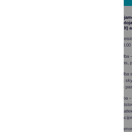
Valstybės garantuojamo
savivaldybės gyventojai
(https://www.teisis.lt) 
Teikiamos pirminės teisin
ketvirtadieniais nuo 8.00 
Pirminė teisinė pagalba –
institucijoms rengimas, p
Pirminė teisinė pagalba s
civilinės metrikacijos sk
priėmimo laiką, kuris pa
Antrinė teisinė pagalba 
vykdymo procesą, atstova
teismo sprendimas, atlei
privalomosios mediacijo
Valstybės garantuojamos 