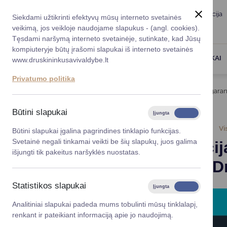
Taryba
Meras
Administracija
Siekdami užtikrinti efektyvų mūsų interneto svetainės
Karjera
DUK
veikimą, jos veikloje naudojame slapukus - (angl. cookies).
Registruokitės priėmi
Administracin
Tęsdami naršymą interneto svetainėje, sutinkate, kad Jūsų
kompiuteryje būtų įrašomi slapukai iš interneto svetainės
Darbotvarkė
Savivaldybės 
PASLAUGOS
DRUSKININKAI
www.druskininkusavivaldybe.lt
vadovai
Kontaktai
Privatumo politika
Planavimo do
Titulinis
Naujienos
Informacija apie valstybės gara
Vicemerai
Korupcijos pre
Būtini slapukai
Įjungta
Išjungta
Mero patarėja
Viešieji pirkim
2026-03-02
Vi
Būtini slapukai įgalina pagrindines tinklapio funkcijas.
Svetainė negali tinkamai veikti be šių slapukų, juos galima
Informacij
Lygios galim
išjungti tik pakeitus naršyklės nuostatas.
pagalbą D
Savivaldybės
projektai
Statistikos slapukai
Įjungta
Išjungta
Finansų valdym
Analitiniai slapukai padeda mums tobulinti mūsų tinklalapį,
renkant ir pateikiant informaciją apie jo naudojimą.
Organizacinė 