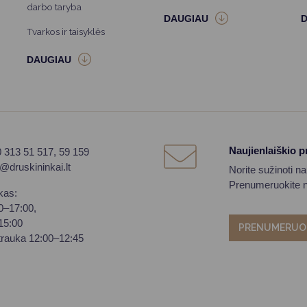
darbo taryba
Tvarkos ir taisyklės
Naujienlaiškio 
0 313 51 517, 59 159
o@druskininkai.lt
Norite sužinoti n
Prenumeruokite na
kas:
00–17:00,
–15:00
PRENUMERUO
trauka 12:00–12:45