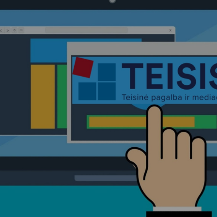
Vartotojų teisių apsauga
Pranešėjų apsauga
Asmens duomenų apsauga