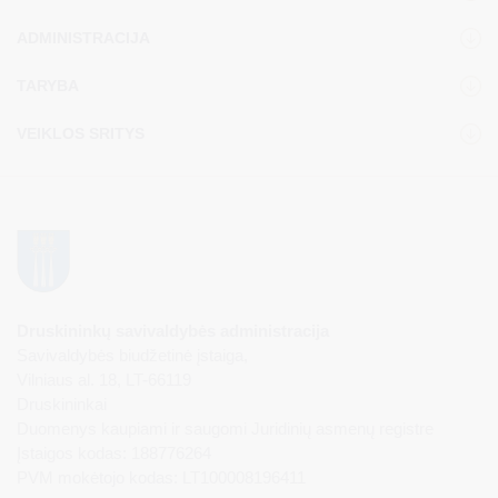
ADMINISTRACIJA
TARYBA
VEIKLOS SRITYS
Druskininkų savivaldybės administracija
Savivaldybės biudžetinė įstaiga,
Vilniaus al. 18, LT-66119
Druskininkai
Duomenys kaupiami ir saugomi Juridinių asmenų registre
Įstaigos kodas: 188776264
PVM mokėtojo kodas: LT100008196411