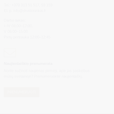
Tel.: +370 313 51 517, 59 159
El. p.
info@druskininkai.lt
Darbo laikas:
I–IV 08:00–17:00,
V 08:00–15:00
Pietų pertrauka 12:00–12:45
Naujienlaiškio prenumerata
Norite sužinoti naujienas pirmieji, apie jas paskelbus
mūsų svetainėje? Prenumeruokite naujienlaiškį.
PRENUMERUOTI