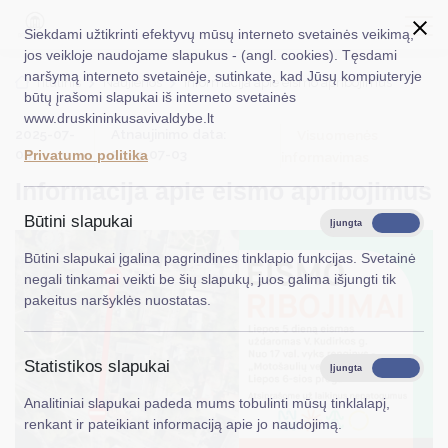
Siekdami užtikrinti efektyvų mūsų interneto svetainės veikimą,
jos veikloje naudojame slapukus - (angl. cookies). Tęsdami
naršymą interneto svetainėje, sutinkate, kad Jūsų kompiuteryje
EN
Ieškoti...
Titulinis
Naujienos
Informacija apie eismo apribojimus
būtų įrašomi slapukai iš interneto svetainės
www.druskininkusavivaldybe.lt
Taryba
2025-07-
Atnaujinimo data:
Visuomenės
04
2025-07-03
Privatumo politika
informavimas
Meras
Informacija apie eismo apribojimus
Administracija
Būtini slapukai
Įjungta
Išjungta
Veiklos sritys
Būtini slapukai įgalina pagrindines tinklapio funkcijas. Svetainė
negali tinkamai veikti be šių slapukų, juos galima išjungti tik
Teisinė informacija
pakeitus naršyklės nuostatas.
Struktūra ir kontaktinė informacija
Statistikos slapukai
Karjera
Įjungta
Išjungta
Analitiniai slapukai padeda mums tobulinti mūsų tinklalapį,
DUK
renkant ir pateikiant informaciją apie jo naudojimą.
PASLAUGOS