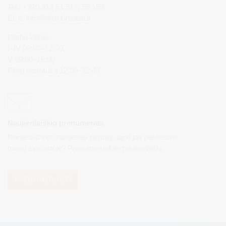
Tel.: +370 313 51 517, 59 159
El. p.
info@druskininkai.lt
Darbo laikas:
I–IV 08:00–17:00,
V 08:00–15:00
Pietų pertrauka 12:00–12:45
Naujienlaiškio prenumerata
Norite sužinoti naujienas pirmieji, apie jas paskelbus
mūsų svetainėje? Prenumeruokite naujienlaiškį.
PRENUMERUOTI