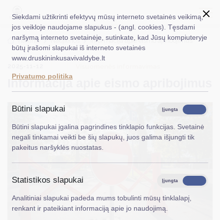
Siekdami užtikrinti efektyvų mūsų interneto svetainės veikimą,
jos veikloje naudojame slapukus - (angl. cookies). Tęsdami
naršymą interneto svetainėje, sutinkate, kad Jūsų kompiuteryje
EN
Ieškoti...
Titulinis
Naujienos
Informacija apie eismo apribojimus
būtų įrašomi slapukai iš interneto svetainės
www.druskininkusavivaldybe.lt
Taryba
2025-11-12
Visuomenės informavimas
Privatumo politika
Informacija apie eismo apribojimus
Meras
Administracija
Būtini slapukai
Įjungta
Išjungta
Veiklos sritys
Būtini slapukai įgalina pagrindines tinklapio funkcijas. Svetainė
negali tinkamai veikti be šių slapukų, juos galima išjungti tik
Teisinė informacija
pakeitus naršyklės nuostatas.
Struktūra ir kontaktinė informacija
Statistikos slapukai
Karjera
Įjungta
Išjungta
Analitiniai slapukai padeda mums tobulinti mūsų tinklalapį,
DUK
renkant ir pateikiant informaciją apie jo naudojimą.
PASLAUGOS