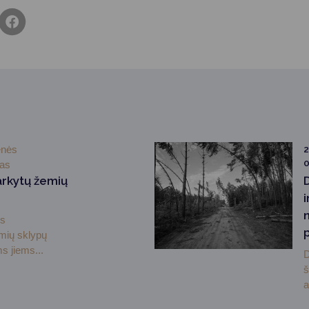
enės
2
0
mas
arkytų žemių
i
ės
emių sklypų
s jiems...
D
š
a