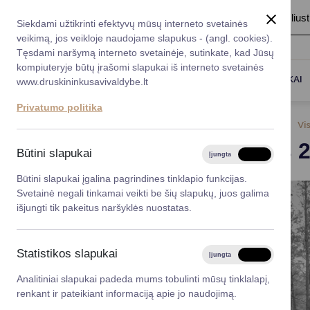
A
Šriftas:
A
A
Fonas:
Baltas
Juoda
Ilius
Taryba
Meras
Administracija
Siekdami užtikrinti efektyvų mūsų interneto svetainės
Karjera
DUK
veikimą, jos veikloje naudojame slapukus - (angl. cookies).
*}
Registruokitės priėmi
Administracin
Tęsdami naršymą interneto svetainėje, sutinkate, kad Jūsų
kompiuteryje būtų įrašomi slapukai iš interneto svetainės
Titulinis
Naujienos
Gegužės 28-30 dienomis vyks k
Darbotvarkė
Savivaldybės 
PASLAUGOS
DRUSKININKAI
www.druskininkusavivaldybe.lt
vadovai
Kontaktai
Privatumo politika
Planavimo do
2025-05-26
Vi
Vicemerai
Gegužės 2
Korupcijos pre
Būtini slapukai
Įjungta
Išjungta
Mero patarėja
Viešieji pirkim
Būtini slapukai įgalina pagrindines tinklapio funkcijas.
Svetainė negali tinkamai veikti be šių slapukų, juos galima
Lygios galim
išjungti tik pakeitus naršyklės nuostatas.
Savivaldybės
projektai
Statistikos slapukai
Įjungta
Išjungta
Finansų valdym
Analitiniai slapukai padeda mums tobulinti mūsų tinklalapį,
renkant ir pateikiant informaciją apie jo naudojimą.
Organizacinė 