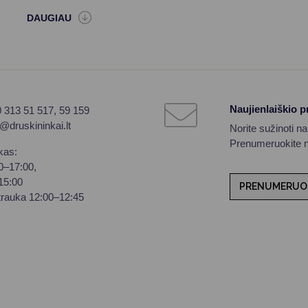
Naujienlaiškio 
0 313 51 517, 59 159
o@druskininkai.lt
Norite sužinoti n
Prenumeruokite na
kas:
00–17:00,
–15:00
PRENUMERUO
trauka 12:00–12:45