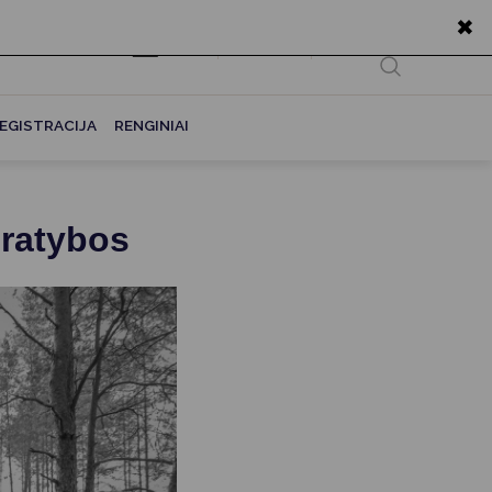
✖
EN
Ieškoti...
EGISTRACIJA
RENGINIAI
pratybos