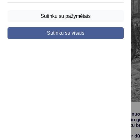
Sutinku su pažymėtais
Sutinku su visais
Informuojame, kad nuo 
teritorijoje, Latežerio
pratybas, kurių metu b
Mokomoji garsinė ir d