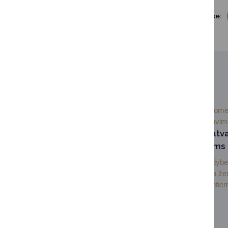
Dalintis soc. tinkluose:
SUSIJUSIOS NAUJIENOS
2026-07-
Visuom
07
informavi
Informacija nesutv
sklypų savininkams
Druskininkų savivaldyb
administracija dėkoja ž
savininkams tvarkantiem