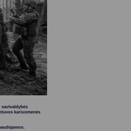
ų savivaldybės
Lietuvos kariuomenės
 naudojamos.