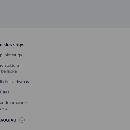
eiklos sritys
plinkosauga
rchitektūra ir
rbanistika
tliekų tvarkymas
ūstas
endruomeninė
eikla