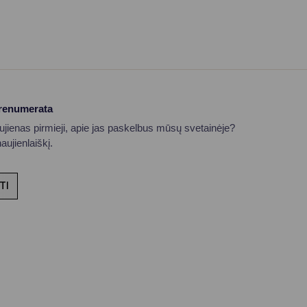
prenumerata
aujienas pirmieji, apie jas paskelbus mūsų svetainėje?
ujienlaiškį.
TI