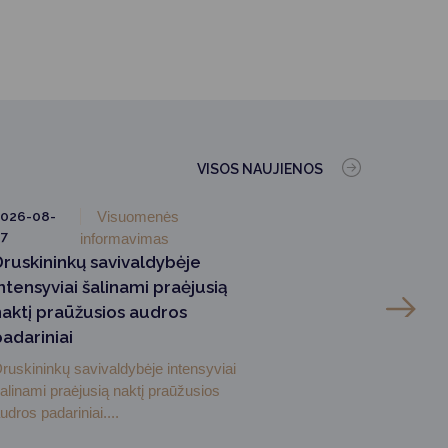
VISOS NAUJIENOS
026-08-
Visuomenės
7
informavimas
Druskininkų savivaldybėje
ntensyviai šalinami praėjusią
naktį praūžusios audros
padariniai
ruskininkų savivaldybėje intensyviai
alinami praėjusią naktį praūžusios
udros padariniai....