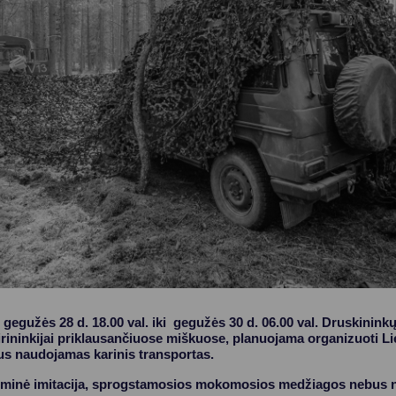
Vartotojų teisių apsauga
Pranešėjų apsauga
Asmens duomenų apsauga
gegužės 28 d. 18.00 val. iki gegužės 30 d. 06.00 val. Druskinink
 girininkijai priklausančiuose miškuose, planuojama organizuoti 
us naudojamas karinis transportas.
ūminė imitacija, sprogstamosios mokomosios medžiagos nebus