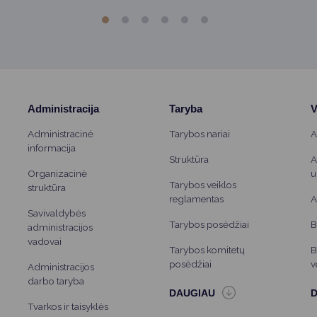
Administracija
Taryba
V
Administracinė
Tarybos nariai
A
informacija
Struktūra
A
Organizacinė
u
Tarybos veiklos
struktūra
reglamentas
A
Savivaldybės
Tarybos posėdžiai
B
administracijos
vadovai
Tarybos komitetų
B
posėdžiai
v
Administracijos
darbo taryba
Tvarkos ir taisyklės