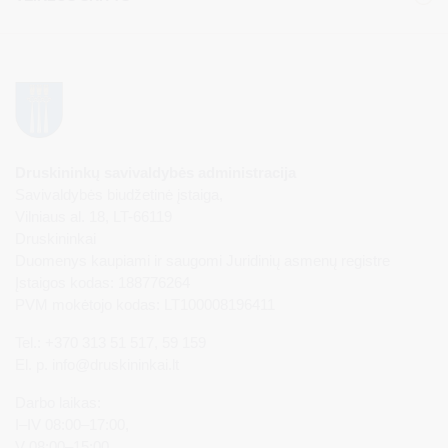
Druskininkų savivaldybės administracija
Savivaldybės biudžetinė įstaiga,
Vilniaus al. 18, LT-66119
Druskininkai
Duomenys kaupiami ir saugomi Juridinių asmenų registre
Įstaigos kodas: 188776264
PVM mokėtojo kodas: LT100008196411
Tel.: +370 313 51 517, 59 159
El. p.
info@druskininkai.lt
Darbo laikas:
I–IV 08:00–17:00,
V 08:00–15:00