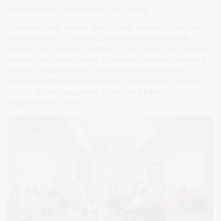
Druskininkuose stiprinama net ir per futbolą.
Artimiausiu metu tikimasi dar trijų naujų iniciatyvų, kurios šiuo
metu vertinamos Centrinėje projektų valdymo agentūroje. Tai
projektai, skirti vyresnio amžiaus žmonių įtraukčiai per Trečiojo
amžiaus universiteto veiklas, Druskininkų ligoninės pacientų ir
žmonių su negalia įtraukimui į bendruomenę per įvairias
užimtumo veiklas bei stovykloms ir užsiėmimams, skirtoms
cukriniu diabetu sergantiems asmenims ir kitiems
bendruomenės nariams.