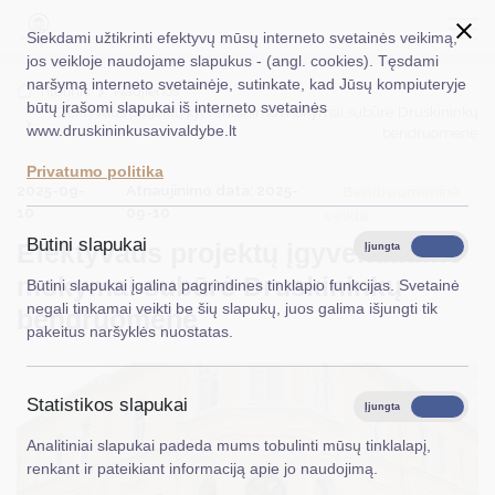
Siekdami užtikrinti efektyvų mūsų interneto svetainės veikimą,
jos veikloje naudojame slapukus - (angl. cookies). Tęsdami
naršymą interneto svetainėje, sutinkate, kad Jūsų kompiuteryje
EN
Ieškoti...
Titulinis
Naujienos
būtų įrašomi slapukai iš interneto svetainės
Efektyvaus projektų įgyvendinimo mokymai subūrė Druskininkų
www.druskininkusavivaldybe.lt
bendruomenę
Taryba
Privatumo politika
2025-09-
Atnaujinimo data: 2025-
Meras
Bendruomeninė
10
09-10
veikla
Administracija
Būtini slapukai
Efektyvaus projektų įgyvendinimo
Įjungta
Išjungta
Veiklos sritys
mokymai subūrė Druskininkų
Būtini slapukai įgalina pagrindines tinklapio funkcijas. Svetainė
negali tinkamai veikti be šių slapukų, juos galima išjungti tik
bendruomenę
Teisinė informacija
pakeitus naršyklės nuostatas.
Struktūra ir kontaktinė informacija
Statistikos slapukai
Karjera
Įjungta
Išjungta
Analitiniai slapukai padeda mums tobulinti mūsų tinklalapį,
DUK
renkant ir pateikiant informaciją apie jo naudojimą.
PASLAUGOS