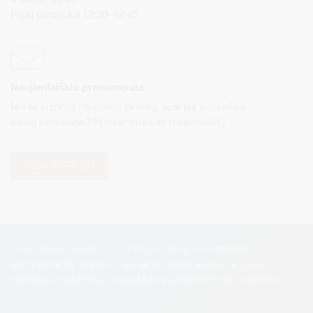
Pietų pertrauka 12:00–12:45
Naujienlaiškio prenumerata
Norite sužinoti naujienas pirmieji, apie jas paskelbus
mūsų svetainėje? Prenumeruokite naujienlaiškį.
PRENUMERUOTI
Visos teisės saugomos. © Druskininkų savivaldybės
administracija. Kopijuoti, dauginti, platinti galima tik gavus
raštišką Druskininkų savivaldybės administracijos sutikimą.