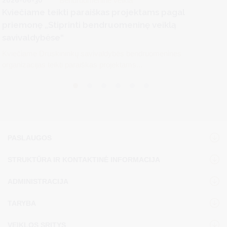
2026-06-30
Bendruomeninė veikla
Kviečiame teikti paraiškas projektams pagal
priemonę „Stiprinti bendruomeninę veiklą
savivaldybėse“
Kviečiame Druskininkų savivaldybės bendruomenines
organizacijas teikti paraiškas projektams...
PASLAUGOS
STRUKTŪRA IR KONTAKTINĖ INFORMACIJA
ADMINISTRACIJA
TARYBA
VEIKLOS SRITYS