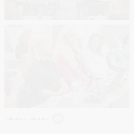
Dalintis soc. tinkluose: