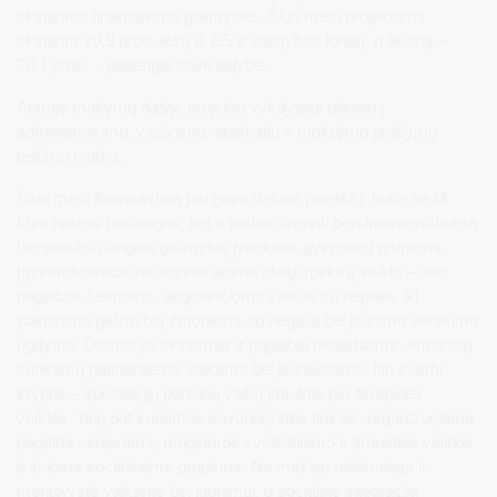
skiriamos finansavimo galimybės. Šiuo metu projektams
skiriama 79,9 proc. lėšų iš ES ir valstybės fondų, o likusią –
20,1 proc. – padengia savivaldybė.
Antroje mokymų dalyje projekto vykdytojai gilinosi į
administravimo, viešinimo, ataskaitų ir mokėjimo prašymų
teikimo tvarką.
Šiuo metu finansavimą jau gavo dešimt projektų, kurie ne tik
kurs naujas paslaugas, bet ir padės stiprinti bendruomeniškumą
bei suteiks daugiau galimybių įvairioms gyventojų grupėms.
Įgyvendinamos iniciatyvos apima platų spektrą veiklų – nuo
pagalbos šeimoms, auginančioms vaikus su negalia, iki
įdarbinimo galimybių žmonėms su negalia bei jaunimo verslumo
ugdymo. Dėmesys skiriamas ir pagalbai bedarbiams, emocinių
sunkumų patiriantiems vaikams bei jaunuoliams. Itin svarbi
kryptis – specialiųjų poreikių vaikų įtrauktis per terapines
veiklas. Taip pat kuriamas savanorystės tinklas, organizuojama
pagalba senjorams, rengiamos sveikatinimo ir įtraukties veiklos
įvairioms socialinėms grupėms. Ne mažiau reikšminga ir
mentorystė vaikams bei jaunimui, o socialinė integracija