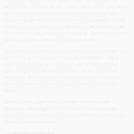
Kai Aušra ir Gintaras 2018 metais ryžosi tapti globėjais, jie
tikėjosi, kad į jų namus atvyks vienas vaikas, tačiau gyvenimas
paruošė kitokį planą. Išgirdę pasiūlymą globoti brolį ir sesę,
sutuoktiniai ilgai negalvojo - išvyko susitikti su vaikais. „Į priekį
važiavome su dvejonėmis, o atgal grįžome jau žinodami, kad
būsime dviejų vaikų tėvais“, – prisimena jie. Netrukus į jų šeimą
atvyko 11 mėnesių Markas ir 3 metų Kornelija.
Paklausti, kokie buvo globos metai, Aušra ir Gintaras sako, kad
būta visko. „Ir džiaugsmo, ir nuovargio, ir rūpesčių - kaip ir
kiekvienoje šeimoje. Bet viskas kažkaip natūraliai klostėsi.
Labai daug padėjo Druskininkų Globos centro specialistės,
lydėjo mus. Būdavo, paskambinu Erikai kaip mama mamai –
paklausti patarimo, ir visada jo sulaukdavau“, – džiaugiasi
Aušra.
Pasak globėjų, auginti vaikus šiandien nėra lengva nei
globėjams, nei biologiniams tėvams. Vaikams reikia daug
dėmesio, kantrybės ir laiko, o tėvams tenka mokytis suprasti
nuolat besikeičiantį pasaulį.
Du skirtingi charakteriai