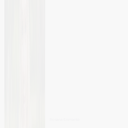
Rosana Eismantė