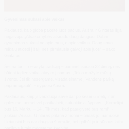
Gyvenimas sukasi apie vaikus
Paklausti, kaip globa pakeitė juos pačius, Aušra ir Gintaras ilgai
negalvoja. „Atsakomybės atsirado daug daugiau. Dabar
gyvenimas sukasi ne apie mus, o apie vaikus. Daug savo
reikalų atidedi į šalį, nes pirmiausia galvoji apie juos“ – sako
Gintaras.
Šeima turi ir nerašytą tradiciją – paminėti sausio 22 dieną, nes
būtent tądien vaikai atvyko į namus. „Tokia mažytė mūsų
šventė. Jei tik nesergame, visada einame į Vandens parką
papramogauti“, – šypsosi Aušra.
Paklausus, kaip įsivaizduoja save dar po šešerių metų ir ar
galėsime tuomet vėl pasikalbėti, sutuoktiniai šypsosi. „Kornelijai
bus 16, Markui – 14 . Tikimės, kad paauglystė bus rami“ -
juokiasi Aušra. Gintaras pritaria žmonai – pasak jo, namuose
tikriausiai bus dar daugiau šurmulio, bet galbūt jo ir sūnaus laiką
papildys ir taip mėgstama žvejyba.