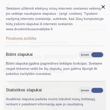
Siekdami užtikrinti efektyvų mūsų interneto svetainės veikimą,
jos veikloje naudojame slapukus - (angl. cookies). Tęsdami
naršymą interneto svetainėje, sutinkate, kad Jūsų kompiuteryje
EN
Ieškoti...
Titulinis
Naujienos
būtų įrašomi slapukai iš interneto svetainės
Du vaikučius globojantys druskininkiečiai: „Šeimą kuria ne kraujo
www.druskininkusavivaldybe.lt
ryšys, o meilė“
Taryba
Privatumo politika
2026-06-
Atnaujinimo data: 2026-
Meras
Socialinė
16
06-16
parama
Administracija
Būtini slapukai
Du vaikučius globojantys
Įjungta
Išjungta
Veiklos sritys
druskininkiečiai: „Šeimą kuria ne
Būtini slapukai įgalina pagrindines tinklapio funkcijas. Svetainė
negali tinkamai veikti be šių slapukų, juos galima išjungti tik
kraujo ryšys, o meilė“
Teisinė informacija
pakeitus naršyklės nuostatas.
Struktūra ir kontaktinė informacija
Statistikos slapukai
Karjera
Įjungta
Išjungta
Analitiniai slapukai padeda mums tobulinti mūsų tinklalapį,
DUK
renkant ir pateikiant informaciją apie jo naudojimą.
PASLAUGOS