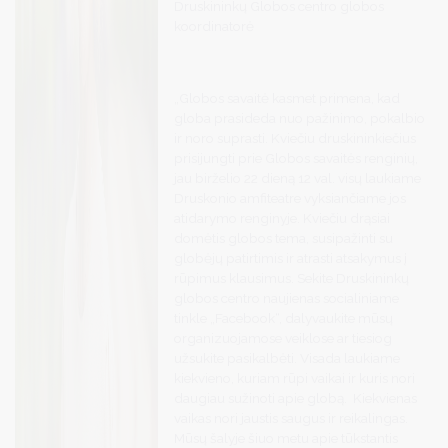
Druskininkų Globos centro globos
koordinatorė
„Globos savaitė kasmet primena, kad
globa prasideda nuo pažinimo, pokalbio
ir noro suprasti. Kviečiu druskininkiečius
prisijungti prie Globos savaitės renginių,
jau birželio 22 dieną 12 val. visų laukiame
Druskonio amfiteatre vyksiančiame jos
atidarymo renginyje. Kviečiu drąsiai
domėtis globos tema, susipažinti su
globėjų patirtimis ir atrasti atsakymus į
rūpimus klausimus. Sekite Druskininkų
globos centro naujienas socialiniame
tinkle „Facebook“, dalyvaukite mūsų
organizuojamose veiklose ar tiesiog
užsukite pasikalbėti. Visada laukiame
kiekvieno, kuriam rūpi vaikai ir kuris nori
daugiau sužinoti apie globą. Kiekvienas
vaikas nori jaustis saugus ir reikalingas.
Mūsų šalyje šiuo metu apie tūkstantis