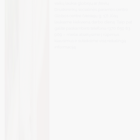
vaikų laukia globėjų ar įtėvių.
Druskininkų socialinės paramos centro
Globos centre (Veisiejų g. 17) Jūsų
laukiame kiekvieną darbo dieną. Taip pat
galite paskambinti telefonu +370 659 83
969 – mielai atsakysime į rūpimus
klausimus ir suteiksime visą reikalingą
informaciją.