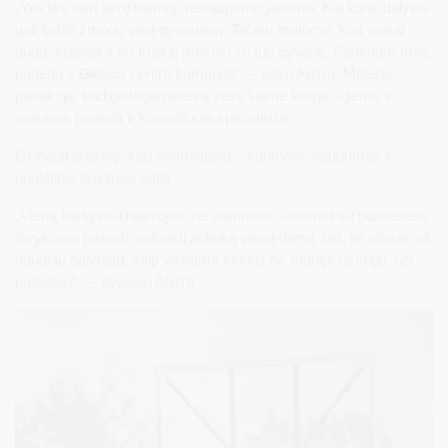
„Yra likę tam tikrų baimių, nesaugumo jausmo. Kai kurie dalykai
gali lydėti žmogų visą gyvenimą. Tačiau matome, kad vaikai
auga, stiprėja ir po truputį mokosi su tuo gyventi. Padedam mes,
padeda ir Globos centro komanda“, – sako Aušra. Moteris
pasakoja, kad globėjai nelieka vieni šiame kelyje – jiems ir
vaikams padeda ir konsultuoja specialistai.
Globėjai įsitikinę, kad svarbiausia – kantrybė, saugumas ir
nuolatinis buvimas šalia.
„Vieną kartą esu nakvojusi ne namuose – tuomet su pussesere
išvykome pailsėti, pakeisti aplinką vieną dieną, bet, jei atvirai, aš
daugiau galvojau, kaip vaikams seksis be manęs užmigti, nei
pailsėjau“, – šypsosi Aušra.