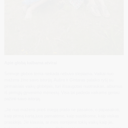
Apie globą kalbama atvirai
Šeimoje globos tema niekada nebuvo slepiama. Vaikai nuo
mažens žino savo istoriją. Aušra ir Gintaras palaiko ryšį su
pirmaisiais vaikų globėjais, turi išsaugotas nuotraukas, albumus
iš pirmųjų gyvenimo mėnesių. Visa tai padeda vaikams geriau
pažinti savo istoriją.
„Jie nuo mažens prieš miegą prašo ne pasakos, o papasakoti,
kaip pirmą kartą juos pamatėme, kaip susitikome, kaip viskas
prasidėjo. Jie klausia, ar mes norėjome tokių vaikų kaip jie,