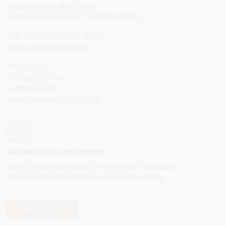
Įstaigos kodas: 188776264
PVM mokėtojo kodas: LT100008196411
Tel.: +370 313 51 517, 59 159
El. p.
info@druskininkai.lt
Darbo laikas:
I–IV 08:00–17:00,
V 08:00–15:00
Pietų pertrauka 12:00–12:45
Naujienlaiškio prenumerata
Norite sužinoti naujienas pirmieji, apie jas paskelbus
mūsų svetainėje? Prenumeruokite naujienlaiškį.
PRENUMERUOTI