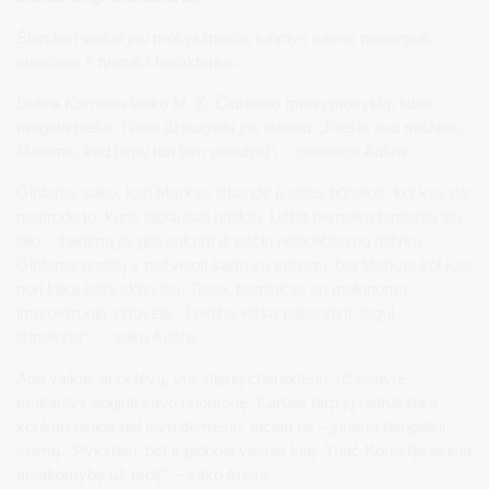
Šiandien vaikai jau mokyklinukai, turintys savus pomėgius,
svajones ir tvirtus charakterius.
Dukra Kornelija lanko M. K. Čiurlionio meno mokyklą, labai
mėgsta piešti. Tėvai džiaugiasi jos talentu. „Piešia nuo mažens.
Matome, kad tikrai turi tam gabumų“, – pasakoja Aušra.
Gintaras sako, kad Markas išbandė įvairius būrelius, kol kas dar
neatrodo to, kuris labiausiai patiktų. Užtat berniuko fantazija itin
laki – žaidimą jis gali sukurti iš pačių netikėčiausių dalykų.
Gintaras norėtų ir pažvejoti kartu su sūnumi, bet Markas kol kas
nori laiką leisti aktyviau. Tiesa, berniukas su malonumu
improvizuoja virtuvėje. „Leidžiu viską pabandyti, tegul
išmoksta“, – sako Aušra.
Abu vaikai, anot tėvų, yra stiprių charakterių, užsispyrę,
mokantys apginti savo nuomonę. Kartais tarp jų netrūksta ir
konkurencijos dėl tėvų dėmesio, tačiau tai – įprasta daugeliui
šeimų. „Pykstasi, bet ir globoja vienas kitą. Ypač Kornelija jaučia
atsakomybę už brolį“, – sako Aušra.