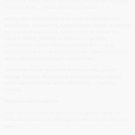
kokius juos įsivaizdavome. Dalinamės prisiminimais, nes jiems
svarbu tai girdėti“, – pasakoja Aušra ir Gintaras.
Anot jų, tiesa, pasakyta laiku ir su meile, yra daug geresnis
pasirinkimas, nei paslaptys. Aušra prisimena istoriją, kai dukrytė
dar buvo priešmokyklinukė. Tuomet atėjus jos pasiimti kita
mergaitė Aušros paklausė, ar Kornelija yra įvaikinta.
„Įsivaizduokite, jei nuo vaiko būtų slepiama tiesa, ir jis ją
sužinotų tokiu būdu, kaip jam būtų skaudu. Dabar, kai kalbame
atvirai, tokių problemų nekyla“, – sako Aušra.
„Kiekvienais metais aplankome pirmuosius vaikų globėjus
pajūryje. Tai mūsų atostogų tradicija. Džiaugiamės, kad ir jie
mūsų vaikų neužmiršta, laukia, šiltai priima“, – pasakoja
Gintaras.
Saugumas ateina pamažu
Nors vaikai buvo labai maži, kai pateko į globėjų šeimą, kai
kurie ankstyvosios vaikystės išgyvenimai vis dar primena apie
save.