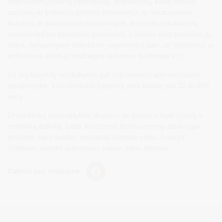
neprižiūrimų statinių (apdegusių, apgriuvusių, kitaip fiziškai
pažeistų ar keliančių grėsmę žmonėms), ar nekaupiamos
šiukšlės ar akivaizdžiai netvarkingos, techninių reikalavimų
neatitinkančios transporto priemonės ir žemės ūkio technika, jų
dalys, nenaudojami statybiniai vagonėliai ir pan., ar statybinės ar
teršiančios aplinką medžiagos laikomos tvarkingai ir t.t.
Už šių taisyklių nesilaikymą gali būti taikoma administracinė
atsakomybė, kuri užtraukia įspėjimą arba baudą nuo 20 iki 600
eurų.
Druskininkų savivaldybės tikslas – ne bausti, o kurti švarią ir
estetišką aplinką, todėl kviečiame bendruomenę atsakingai
prižiūrėti savo valdas: reguliariai šienauti vejas, tvarkyti
želdinius, surinkti nukritusias šakas, kitas atliekas.
Dalintis soc. tinkluose: