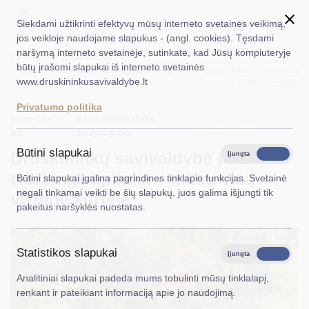
Siekdami užtikrinti efektyvų mūsų interneto svetainės veikimą,
jos veikloje naudojame slapukus - (angl. cookies). Tęsdami
naršymą interneto svetainėje, sutinkate, kad Jūsų kompiuteryje
EN
Ieškoti...
Titulinis
Naujienos
būtų įrašomi slapukai iš interneto svetainės
Druskininkų savivaldybė primena: tvarkinga aplinka – mūsų visų
www.druskininkusavivaldybe.lt
vizitinė kortelė
Taryba
Privatumo politika
2025-05-
Atnaujinimo data:
Meras
Visuomenės
06
2025-05-06
informavimas
Administracija
Būtini slapukai
Druskininkų savivaldybė primena:
Įjungta
Išjungta
Veiklos sritys
tvarkinga aplinka – mūsų visų
Būtini slapukai įgalina pagrindines tinklapio funkcijas. Svetainė
negali tinkamai veikti be šių slapukų, juos galima išjungti tik
vizitinė kortelė
Teisinė informacija
pakeitus naršyklės nuostatas.
Struktūra ir kontaktinė informacija
Statistikos slapukai
Karjera
Įjungta
Išjungta
Analitiniai slapukai padeda mums tobulinti mūsų tinklalapį,
DUK
renkant ir pateikiant informaciją apie jo naudojimą.
PASLAUGOS