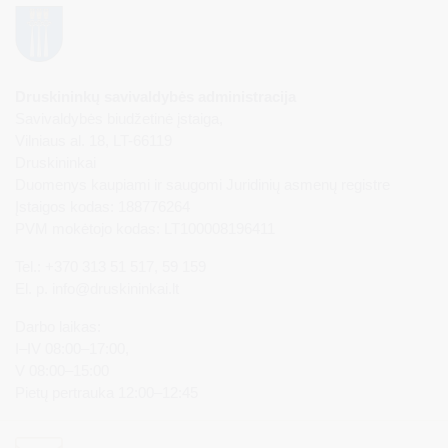
Druskininkų savivaldybės administracija
Savivaldybės biudžetinė įstaiga,
Vilniaus al. 18, LT-66119
Druskininkai
Duomenys kaupiami ir saugomi Juridinių asmenų registre
Įstaigos kodas: 188776264
PVM mokėtojo kodas: LT100008196411
Tel.: +370 313 51 517, 59 159
El. p.
info@druskininkai.lt
Darbo laikas:
I–IV 08:00–17:00,
V 08:00–15:00
Pietų pertrauka 12:00–12:45