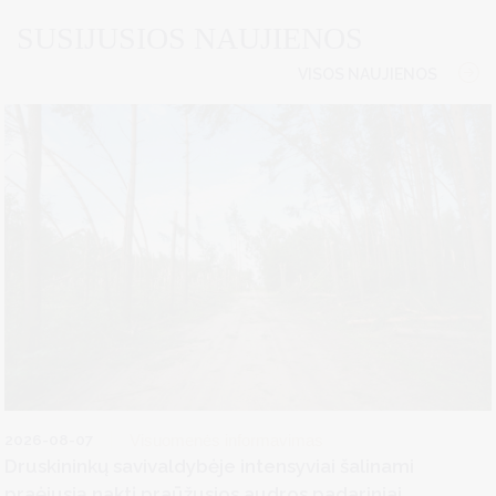
SUSIJUSIOS NAUJIENOS
VISOS NAUJIENOS
2026-08-07
Visuomenės informavimas
Druskininkų savivaldybėje intensyviai šalinami
praėjusią naktį praūžusios audros padariniai