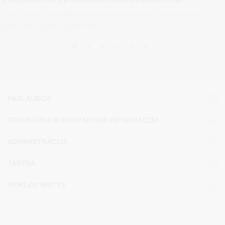
Druskininkų savivaldybėje intensyviai šalinami praėjusią naktį
praūžusios audros padariniai....
PASLAUGOS
STRUKTŪRA IR KONTAKTINĖ INFORMACIJA
ADMINISTRACIJA
TARYBA
VEIKLOS SRITYS