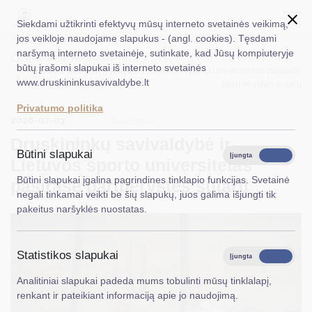
Siekdami užtikrinti efektyvų mūsų interneto svetainės veikimą,
jos veikloje naudojame slapukus - (angl. cookies). Tęsdami
naršymą interneto svetainėje, sutinkate, kad Jūsų kompiuteryje
EN
Ieškoti...
Titulinis
Naujienos
būtų įrašomi slapukai iš interneto svetainės
Druskininkų savivaldybė ir Lietuvos sporto universitetas pasirašė
www.druskininkusavivaldybe.lt
partnerystės sutartį
Taryba
Privatumo politika
2026-07-03
Meras
Švietimas
Druskininkų savivaldybė ir
Administracija
Būtini slapukai
Įjungta
Išjungta
Lietuvos sporto universitetas
Veiklos sritys
Būtini slapukai įgalina pagrindines tinklapio funkcijas. Svetainė
pasirašė partnerystės sutartį
negali tinkamai veikti be šių slapukų, juos galima išjungti tik
Teisinė informacija
pakeitus naršyklės nuostatas.
Struktūra ir kontaktinė informacija
Statistikos slapukai
Karjera
Įjungta
Išjungta
Analitiniai slapukai padeda mums tobulinti mūsų tinklalapį,
DUK
renkant ir pateikiant informaciją apie jo naudojimą.
PASLAUGOS