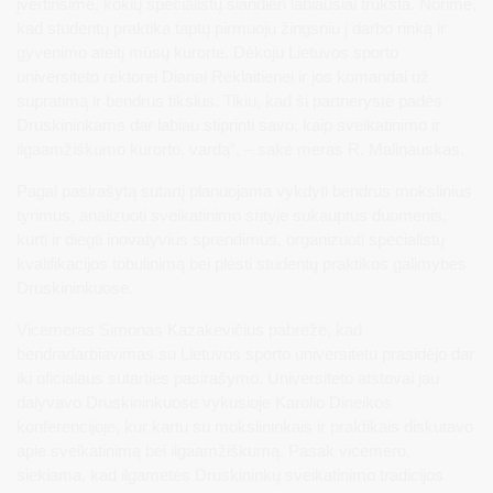
įvertinsime, kokių specialistų šiandien labiausiai trūksta. Norime,
kad studentų praktika taptų pirmuoju žingsniu į darbo rinką ir
gyvenimo ateitį mūsų kurorte. Dėkoju Lietuvos sporto
universiteto rektorei Dianai Rėklaitienei ir jos komandai už
supratimą ir bendrus tikslus. Tikiu, kad ši partnerystė padės
Druskininkams dar labiau stiprinti savo, kaip sveikatinimo ir
ilgaamžiškumo kurorto, vardą“, – sakė meras R. Malinauskas.
Pagal pasirašytą sutartį planuojama vykdyti bendrus mokslinius
tyrimus, analizuoti sveikatinimo srityje sukauptus duomenis,
kurti ir diegti inovatyvius sprendimus, organizuoti specialistų
kvalifikacijos tobulinimą bei plėsti studentų praktikos galimybes
Druskininkuose.
Vicemeras Simonas Kazakevičius pabrėžė, kad
bendradarbiavimas su Lietuvos sporto universitetu prasidėjo dar
iki oficialaus sutarties pasirašymo. Universiteto atstovai jau
dalyvavo Druskininkuose vykusioje Karolio Dineikos
konferencijoje, kur kartu su mokslininkais ir praktikais diskutavo
apie sveikatinimą bei ilgaamžiškumą. Pasak vicemero,
siekiama, kad ilgametės Druskininkų sveikatinimo tradicijos