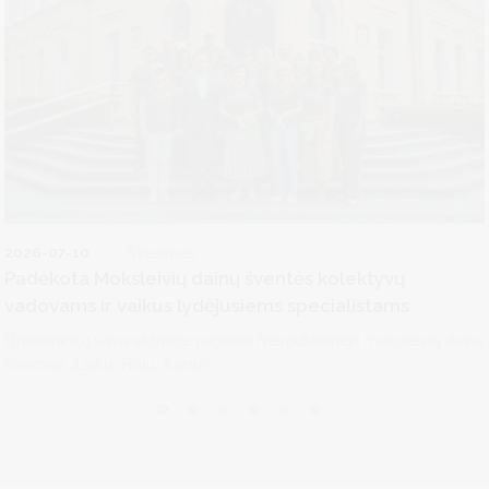
2026-07-10
Švietimas
Padėkota Moksleivių dainų šventės kolektyvų
vadovams ir vaikus lydėjusiems specialistams
Druskininkų savivaldybėje pagerbti Respublikinėje moksleivių dainų
šventėje „Laiku. Ratu. Kartu“...