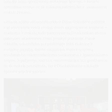
būtų dar labiau grindžiamos moksliniais tyrimais, o kuriami
sprendimai remtųsi ne tik sukaupta patirtimi, bet ir naujausiomis
mokslo žiniomis.
Lietuvos sporto universiteto rektorė Diana Rėklaitienė pabrėžė,
kad universiteto veikla remiasi dviem pagrindinėmis kryptimis –
studijomis ir mokslu, todėl partnerystė su Druskininkais atveria
galimybes akademines žinias pritaikyti praktikoje. Pasak
rektorės, universitetas yra pasirengęs teikti mokslinę ir
metodinę pagalbą, dalintis naujausiais mokslinių tyrimų
rezultatais bei rekomendacijomis sveikatinimo ir ilgaamžiškumo
srityse. Ji pažymėjo, kad šios rekomendacijos bus grindžiamos
ne tik mokslo pasiekimais, bet ir Druskininkuose sukaupta
ilgamete praktine patirtimi.