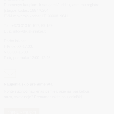
Duomenys kaupiami ir saugomi Juridinių asmenų registre
Įstaigos kodas: 188776264
PVM mokėtojo kodas: LT100008196411
Tel.: +370 313 51 517, 59 159
El. p.
info@druskininkai.lt
Darbo laikas:
I–IV 08:00–17:00,
V 08:00–15:00
Pietų pertrauka 12:00–12:45
Naujienlaiškio prenumerata
Norite sužinoti naujienas pirmieji, apie jas paskelbus
mūsų svetainėje? Prenumeruokite naujienlaiškį.
PRENUMERUOTI