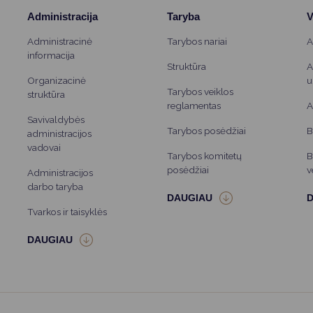
Administracija
Taryba
V
Administracinė
Tarybos nariai
A
informacija
Struktūra
A
Organizacinė
u
Tarybos veiklos
struktūra
reglamentas
A
Savivaldybės
Tarybos posėdžiai
B
administracijos
vadovai
Tarybos komitetų
B
posėdžiai
v
Administracijos
darbo taryba
Tvarkos ir taisyklės