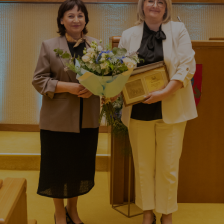
Vartotojų teisių apsauga
Pranešėjų apsauga
Asmens duomenų apsauga