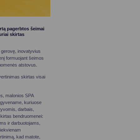
rtą pagerbtos šeimai
riai skirtas
ų gerovę, inovatyvius
enį formuojant šeimos
druomenės atstovus.
rtinimas skirtas visai
ės, malonios SPA
se gyvename, kuriuose
tyvomis, darbais,
skirtas bendruomenei:
ams ir darbuotojams,
kiekvienam
ertinimą, kad matote,