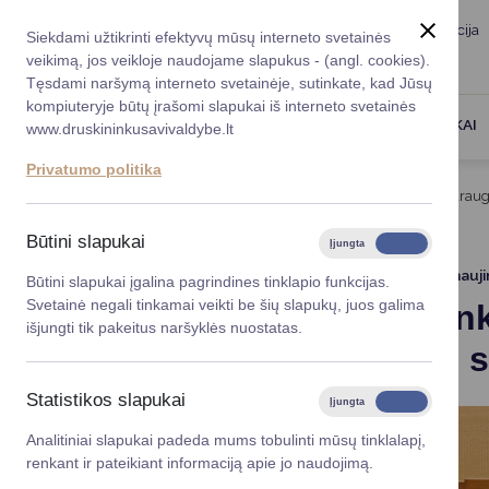
Taryba
Meras
Administracija
Siekdami užtikrinti efektyvų mūsų interneto svetainės
Karjera
DUK
veikimą, jos veikloje naudojame slapukus - (angl. cookies).
Registruokitės priėmi
Administracin
Tęsdami naršymą interneto svetainėje, sutinkate, kad Jūsų
kompiuteryje būtų įrašomi slapukai iš interneto svetainės
Darbotvarkė
Savivaldybės 
PASLAUGOS
DRUSKININKAI
www.druskininkusavivaldybe.lt
vadovai
Kontaktai
Privatumo politika
Planavimo do
Titulinis
Naujienos
Druskininkai – tarp šeimai draug
Vicemerai
Korupcijos pre
Būtini slapukai
Įjungta
Išjungta
Mero patarėja
Viešieji pirkim
2026-05-20
Atnauj
Būtini slapukai įgalina pagrindines tinklapio funkcijas.
Svetainė negali tinkamai veikti be šių slapukų, juos galima
Druskinink
Lygios galim
išjungti tik pakeitus naršyklės nuostatas.
Lietuvos s
Savivaldybės
projektai
Statistikos slapukai
Įjungta
Išjungta
Finansų valdym
Analitiniai slapukai padeda mums tobulinti mūsų tinklalapį,
renkant ir pateikiant informaciją apie jo naudojimą.
Organizacinė 