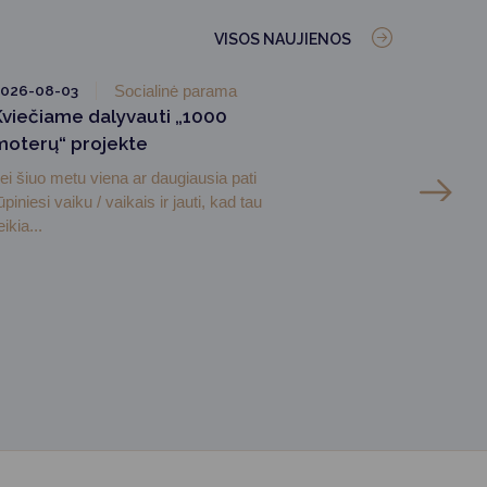
VISOS NAUJIENOS
026-08-03
Socialinė parama
Kviečiame dalyvauti „1000
moterų“ projekte
ei šiuo metu viena ar daugiausia pati
ūpiniesi vaiku / vaikais ir jauti, kad tau
eikia...