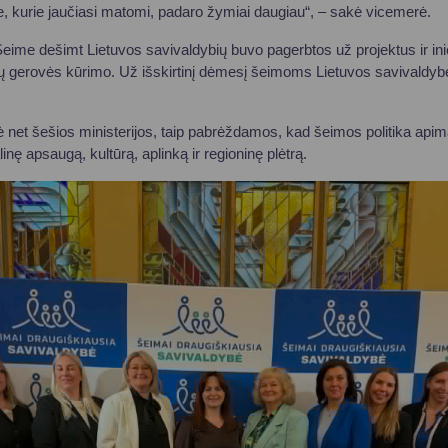
 tie, kurie jaučiasi matomi, padaro žymiai daugiau“, – sakė vicemerė.
eime dešimt Lietuvos savivaldybių buvo pagerbtos už projektus ir ini
mų gerovės kūrimo. Už išskirtinį dėmesį šeimoms Lietuvos savivaldy
gė net šešios ministerijos, taip pabrėždamos, kad šeimos politika apim
inę apsaugą, kultūrą, aplinką ir regioninę plėtrą.