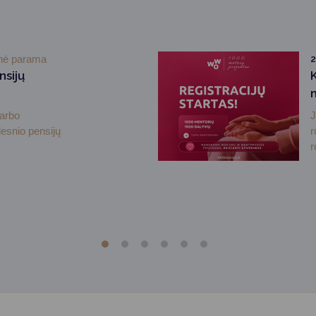
inė parama
2
nsijų
darbo
J
desnio pensijų
r
r