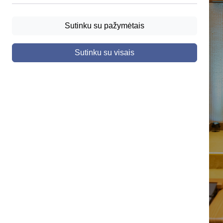
Sutinku su pažymėtais
Sutinku su visais