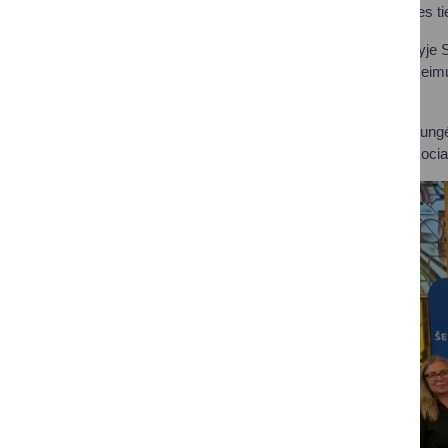
girdite ir skatinate, nes
Iškilmingame renginyje S
prisidedančius prie šei
kartą.
Prie iniciatyvos prisijun
švietimą, sveikatą, social