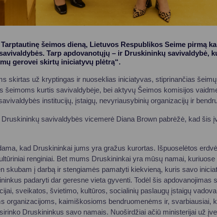
 Tarptautinę šeimos dieną, Lietuvos Respublikos Seime pirmą ka
savivaldybės. Tarp apdovanotųjų – ir Druskininkų savivaldybė, ku
ų gerovei skirtų iniciatyvų plėtrą“.
s skirtas už kryptingas ir nuoseklias iniciatyvas, stiprinančias šeim
 šeimoms kurtis savivaldybėje, bei aktyvų Šeimos komisijos vaidm
a savivaldybės institucijų, įstaigų, nevyriausybinių organizacijų ir ben
Druskininkų savivaldybės vicemerė Diana Brown pabrėžė, kad šis įve
dama, kad Druskininkai jums yra gražus kurortas. Išpuoselėtos erdv
kultūriniai renginiai. Bet mums Druskininkai yra mūsų namai, kuriuo
 skubam į darbą ir stengiamės pamatyti kiekvieną, kuris savo inicia
ininkus padaryti dar geresne vieta gyventi. Todėl šis apdovanojimas 
ijai, sveikatos, švietimo, kultūros, socialinių paslaugų įstaigų vadov
ms organizacijoms, kaimiškosioms bendruomenėms ir, svarbiausiai, 
asirinko Druskininkus savo namais. Nuoširdžiai ačiū ministerijai už įv