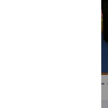
Dalintis soc. tinkluose: