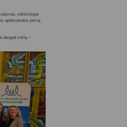
ciatyvas, reikšmingai
bės apdovanotos pirmą
a daugelį sričių –