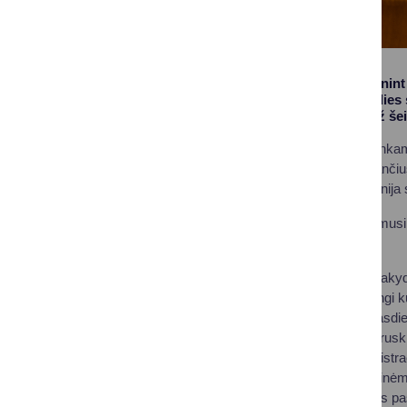
Gegužės 15-ąją, minint
draugiškiausios šalies 
apdovanojimas „Už šeim
Įvertinimas Druskininkam
sprendimus, padedančius
politiką. Komisija vienij
Apdovanojimą atsiėmusi 
bendruomenei:
„Turbūt nesuklysiu saky
procedūros ir įspūdingi 
auginame vaikus, kasdien
idėjomis stengiasi Drusk
Savivaldybės administrac
verslui, nevyriausybinė
druskininkiečiui, kuris p