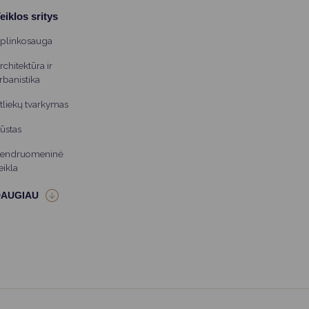
eiklos sritys
plinkosauga
rchitektūra ir
rbanistika
tliekų tvarkymas
ūstas
endruomeninė
eikla