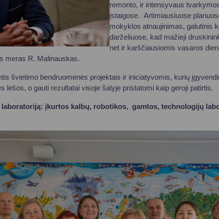
remonto, ir intensyvaus tvarkymosi
įstaigose. Artimiausiuose planuos
mokyklos atnaujinimas, galutinis k
darželiuose, kad mažieji druskinink
net ir karščiausiomis vasaros die
ės meras R. Malinauskas.
tis švietimo bendruomenės projektais ir iniciatyvomis, kurių įgyvendi
ėšos, o gauti rezultatai visoje šalyje pristatomi kaip geroji patirtis.
laboratoriją: įkurtos kalbų, robotikos, gamtos, technologijų labo