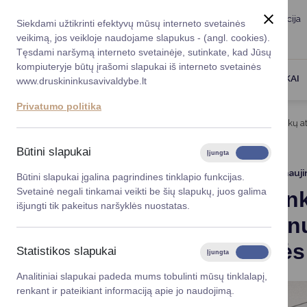
Taryba
Meras
Administracija
Siekdami užtikrinti efektyvų mūsų interneto svetainės
Karjera
DUK
veikimą, jos veikloje naudojame slapukus - (angl. cookies).
Registruokitės priėmi
Administracin
Tęsdami naršymą interneto svetainėje, sutinkate, kad Jūsų
kompiuteryje būtų įrašomi slapukai iš interneto svetainės
Darbotvarkė
Savivaldybės 
PASLAUGOS
DRUSKININKAI
www.druskininkusavivaldybe.lt
vadovai
Kontaktai
Privatumo politika
Planavimo do
Titulinis
Naujienos
Druskininkai investuoja į vaikų 
Vicemerai
Korupcijos pre
Būtini slapukai
Įjungta
Išjungta
Mero patarėja
Viešieji pirkim
2025-05-06
Atnauji
Būtini slapukai įgalina pagrindines tinklapio funkcijas.
Svetainė negali tinkamai veikti be šių slapukų, juos galima
Druskinink
Lygios galim
išjungti tik pakeitus naršyklės nuostatas.
atsinauji
Savivaldybės
projektai
galimybės
Statistikos slapukai
Įjungta
Išjungta
Finansų valdym
Analitiniai slapukai padeda mums tobulinti mūsų tinklalapį,
renkant ir pateikiant informaciją apie jo naudojimą.
Organizacinė 