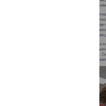
mokytojai, kuriems suda
Druskininkų Ryto gimnazi
projektavimo programos, 
Inžinerijos laboratorijo
Biologijos, fizikos, chemij
analizuoti ir apibendrint
Druskininkų Atgimimo mok
inžinerijos, programavim
programuoja robotus. Čia
kūrybiškumą, savarankiš