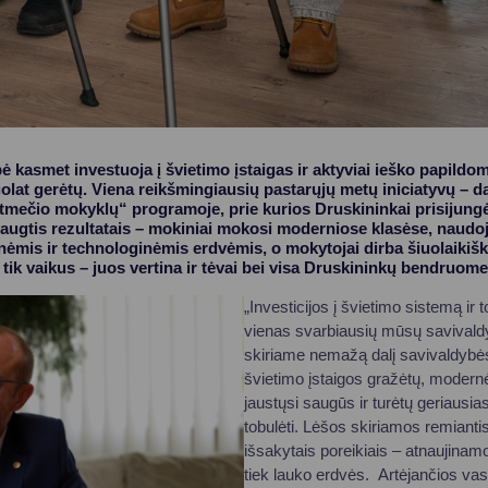
 kasmet investuoja į švietimo įstaigas ir aktyviai ieško papildom
at gerėtų. Viena reikšmingiausių pastarųjų metų iniciatyvų – d
tmečio mokyklų“ programoje, prie kurios Druskininkai prisijungė
iaugtis rezultatais – mokiniai mokosi moderniose klasėse, naudoj
nėmis ir technologinėmis erdvėmis, o mokytojai dirba šiuolaikišk
ik vaikus – juos vertina ir tėvai bei visa Druskininkų bendruome
„Investicijos į švietimo sistemą ir t
vienas svarbiausių mūsų savivaldy
skiriame nemažą dalį savivaldybės
švietimo įstaigos gražėtų, modern
jaustųsi saugūs ir turėtų geriausia
tobulėti. Lėšos skiriamos remian
išsakytais poreikiais – atnaujinam
tiek lauko erdvės. Artėjančios vasa