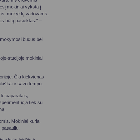
į mokiniai vyksta į
stams, mokyklų vadovams,
as būtų pasiektas.“ –
us mokymosi būdus bei
oje-studijoje mokiniai
rijoje. Čia kiekvienas
kiškai ir savo tempu.
 fotoaparatais,
perimentuoja tiek su
mą.
omis. Mokiniai kuria,
 pasauliu.
e laiką leidžia ir