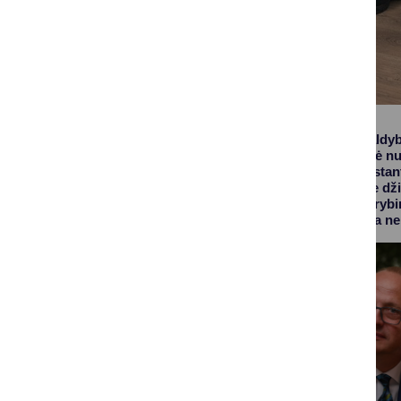
Druskininkų savivaldybė
kad ugdymo kokybė nuol
nacionalinėje „Tūkstan
Šiandien jau galime dž
laboratorijomis, kūrybi
mokyklose džiugina ne t