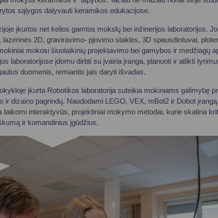
rytos sąlygos dalyvauti keramikos edukacijose.
joje įkurtos net kelios gamtos mokslų bei inžinerijos laboratorijos. J
lazerinės 2D, graviravimo- pjovimo staklės, 3D spausdintuvai, ploter
je mokiniai mokosi šiuolaikinių projektavimo bei gamybos ir medžiagų 
os laboratorijose įdomu dirbti su įvairia įranga, planuoti ir atlikti tyrimu
i gautus duomenis, remiantis jais daryti išvadas.
ykloje įkurta Robotikos laboratorija suteikia mokiniams galimybę pr
o ir dizaino pagrindų. Naudodami LEGO, VEX, mBot2 ir Dobot įrangą, 
 taikomi interaktyvūs, projektiniai mokymo metodai, kurie skatina kri
kumą ir komandinius įgūdžius.