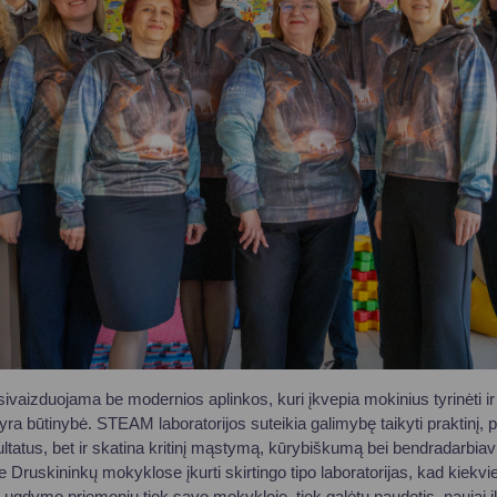
ivaizduojama be modernios aplinkos, kuri įkvepia mokinius tyrinėti ir ku
ra būtinybė. STEAM laboratorijos suteikia galimybę taikyti praktinį, p
ltatus, bet ir skatina kritinį mąstymą, kūrybiškumą bei bendradarbia
e Druskininkų mokyklose įkurti skirtingo tipo laboratorijas, kad kiekv
ų ugdymo priemonių tiek savo mokykloje, tiek galėtų naudotis naujai 