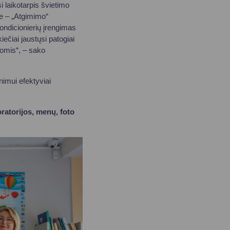
 laikotarpis švietimo
e – „Atgimimo“
ondicionierių įrengimas
iečiai jaustųsi patogiai
nomis“, – sako
nimui efektyviai
ratorijos, menų, foto