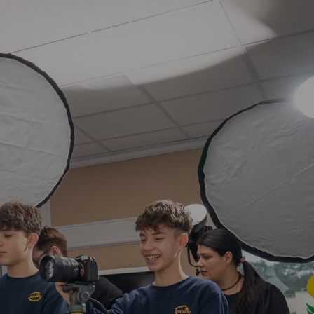
Vartotojų teisių apsauga
Pranešėjų apsauga
Asmens duomenų apsauga