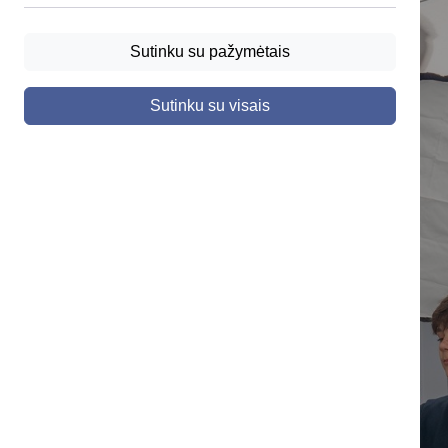
Sutinku su pažymėtais
Sutinku su visais