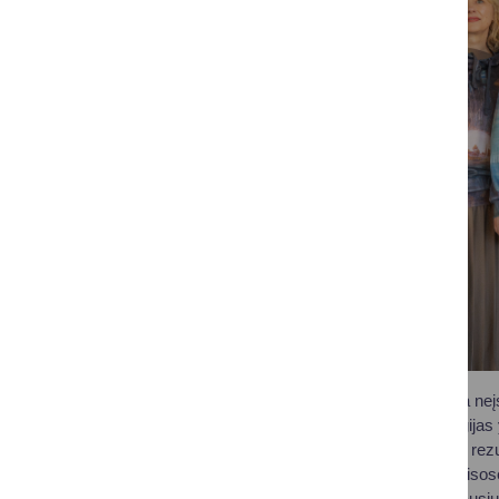
„Šiuolaikinė mokykla neįs
pažangias technologijas y
tik gerina mokymosi rezu
išsikėlėme tikslą – visos
prieigą prie pažangiausi