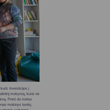
rti. Investicijos į
atirtinį mokymą, kuris ne
vimą. Prieš du metus
ienas mokinys turėtų
įkurtomis erdvėmis