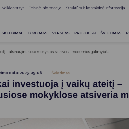
Veiklos sritys
Teisinė informacija
Struktūra ir kontaktinė informacija
mui
ė informacija
Teisės aktai
Struktūra ir kontaktinė
informacija
administracijos
Norminiai teisės aktai
SKELBIMAI
TURIZMAS
VERSLAS
PROJEKTAI
ŠVIETIMAS
R
Asmenų aptarnavimas
Teisės aktų projektai
kumentai
Konsultavimasis su
ateitį – atsinaujinusiose mokyklose atsiveria modernios galimybės
Mero potvarkiai
visuomene
vencija
Tyrimai ir analizės
Savivaldybės įstaigos
ai
nimo data: 2025-05-06
Švietimas
Valstybės garantuojama
Darbo grupės ir komisijos
ai investuoja į vaikų ateitį –
ybės
teisinė pagalba
Seniūnijos
nusiose mokyklose atsiveria 
 remiami
Teisės aktų pažeidimai
Nuorodos
Galiojančio teisinio
as ir apskaita
reguliavimo poveikio ex post
vertinimas
struktūra