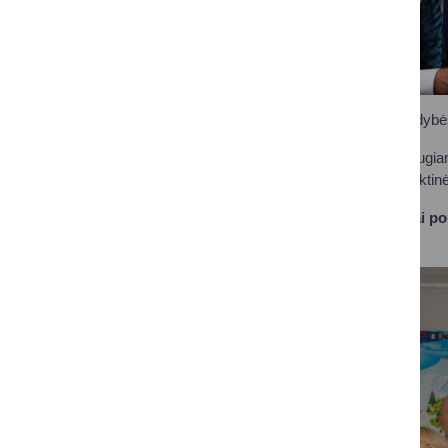
Druskininkų savivaldyb
Jis pridūrė besidžiaugian
panaudojamos projektinės l
Kiekvienai mokyklai po 
studijos