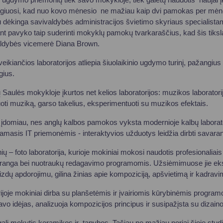
giuosi, kad nuo kovo mėnesio ne mažiau kaip dvi pamokas per mėnes
Esu dėkinga savivaldybės administracijos švietimo skyriaus speciali
t pavyko taip suderinti mokyklų pamokų tvarkaraščius, kad šis tiksl
aldybės vicemerė Diana Brown.
ikiančios laboratorijos atliepia šiuolaikinio ugdymo turinį, pažangi
gius.
aulės mokykloje įkurtos net kelios laboratorijos: muzikos laboratorij
daguoti muziką, garso takelius, eksperimentuoti su muzikos efektais.
įdomiau, nes anglų kalbos pamokos vyksta modernioje kalbų laborato
asis IT priemonėmis - interaktyvios užduotys leidžia dirbti savaran
ių – foto laboratorija, kurioje mokiniai mokosi naudotis profesionaliais
 įranga bei nuotraukų redagavimo programomis. Užsiėmimuose jie eks
izdų apdorojimu, gilina žinias apie kompoziciją, apšvietimą ir kadravi
rijoje mokiniai dirba su planšetėmis ir įvairiomis kūrybinėmis program
vo idėjas, analizuoja kompozicijos principus ir susipažįsta su dizaino
ali mokytis keramikos ir tapybos. Tačiau ne mažiau noriai šioje studijoj