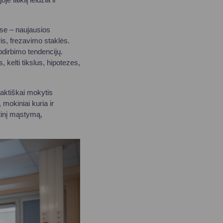
ose – naujausios
is, frezavimo staklės.
apdirbimo tendencijų.
s, kelti tikslus, hipotezes,
aktiškai mokytis
mokiniai kuria ir
tinį mąstymą,