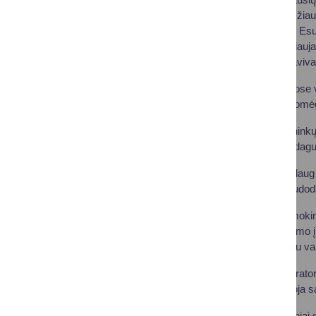
kitose mokyklose. Džiau
įvairias laboratorijas. 
kuriems bendradarbiaujan
sako Druskininkų saviv
Druskininkų mokyklose ve
skirtingus mokinių pomė
Pavyzdžiui, Druskininkų S
gali kurti, įrašyti ir re
Mokytis kalbų tapo daug 
mokinys mokosi naudodam
Populiariausia tarp mokin
objektyvais, apšvietimo
fotografavimu, tiek su va
Grafinio dizaino laborato
maketuoja, modeliuoja sa
Meno studijoje mokiniai g