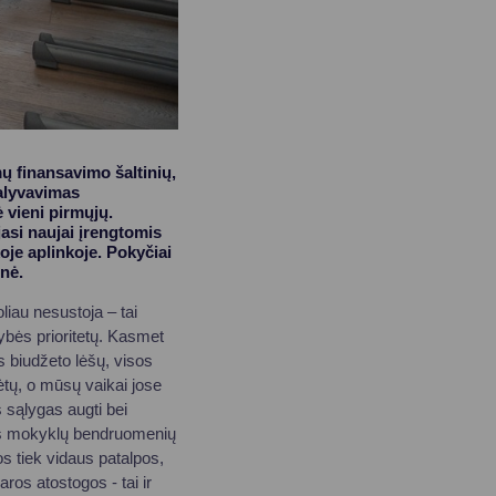
ų finansavimo šaltinių,
alyvavimas
 vieni pirmųjų.
asi naujai įrengtomis
oje aplinkoje. Pokyčiai
nė.
oliau nesustoja – tai
bės prioritetų. Kasmet
 biudžeto lėšų, visos
ėtų, o mūsų vaikai jose
s sąlygas augti bei
tis mokyklų bendruomenių
os tiek vidaus patalpos,
ros atostogos - tai ir