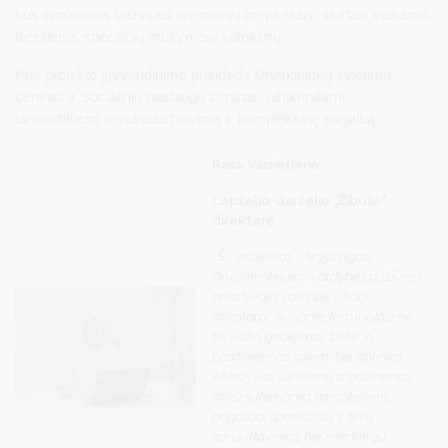
bus aprūpintos baziniais priemonių krepšeliais, skirtais vaikams,
turintiems specifinių mokymosi sutrikimų.
Prie projekto įgyvendinimo prisideda Druskininkų švietimo
centras ir Socialinių paslaugų centras, užtikrindami
tarpinstitucinį bendradarbiavimą ir kompleksinę pagalbą.
Rasa Vaisietienė
Lopšelio-darželio „Žibutė“
direktorė
„Šis projektas – kryptingas
Druskininkų savivaldybės požiūris į
ankstyvąją vaikystę – kaip
laikotarpį, kuriame formuojasi ne
tik vaiko gebėjimai, bet ir jo
pasitikėjimas savimi bei aplinka.
Ankstyvas sunkumų atpažinimas,
laiku suteikiama kompleksinė
pagalba, specialistų ir tėvų
konsultavimas bei reikalingų