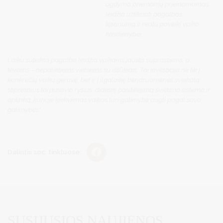
ugdymo priemonių prieinamumas
leidžia užtikrinti pagalbos
tęstinumą ir realų poveikį vaiko
kasdienybei.
Laiku suteikta pagalba leidžia vaikams jaustis suprastiems, o
tėvams – nepaliktiems vieniems su iššūkiais. Tai investicija ne tik į
konkrečių vaikų gerovę, bet ir į ilgalaikę bendruomenės sveikatą:
stipresnius tarpusavio ryšius, didesnį pasitikėjimą švietimo sistema ir
aplinką, kurioje kiekvienas vaikas turi galimybę augti pagal savo
galimybes“.
Dalintis soc. tinkluose:
SUSIJUSIOS NAUJIENOS