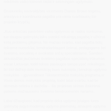
reikšmės vaiko tolesnei raidai ir sėkmingam ugdymuisi.
Druskininkų savivaldybės vicemerės Dianos Brown teigimu,
ankstyva ir koordinuota pagalba yra viena svarbiausių šio
projekto krypčių.
„Kuo anksčiau pastebimi vaiko ugdymosi ar raidos sunkumai,
tuo daugiau galimybių laiku suteikti reikalingą pagalbą ir užkirsti
kelią problemų gilėjimui. Ne mažiau svarbu, kad pagalba būtų
teikiama nuosekliai, bendradarbiaujant šeimai, pedagogams bei
švietimo, socialinių ir sveikatos sričių specialistams. Šiandien
akivaizdžiai jaučiamas švietimo pagalbos specialistų trūkumas
visoje Lietuvoje, todėl tokios paslaugos tampa ypač reikalingos.
Iki šiol didžioji dalis investicijų buvo nukreipta į bendrojo ugdymo
mokyklas – įgyvendinant Tūkstantmečio mokyklų programą ar
Visos dienos mokyklos projektą, todėl labai svarbu, kad be
dėmesio nelieka ir darželiai - šis projektas skirtas išskirtinai
patiems mažiausiems švietimo bendruomenės nariams.
Labai džiaugiuosi, kad projekto dėka ugdymo įstaigos turės
galimybę įsigyti modernių ugdymo priemonių, atnaujinti ugdymo