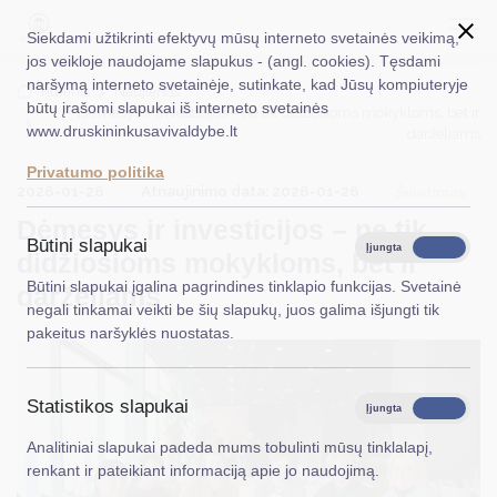
Siekdami užtikrinti efektyvų mūsų interneto svetainės veikimą,
jos veikloje naudojame slapukus - (angl. cookies). Tęsdami
naršymą interneto svetainėje, sutinkate, kad Jūsų kompiuteryje
EN
Ieškoti...
Titulinis
Naujienos
būtų įrašomi slapukai iš interneto svetainės
Dėmesys ir investicijos – ne tik didžiosioms mokykloms, bet ir
www.druskininkusavivaldybe.lt
darželiams
Taryba
Privatumo politika
2026-01-26
Atnaujinimo data: 2026-01-26
Meras
Švietimas
Dėmesys ir investicijos – ne tik
Administracija
Būtini slapukai
Įjungta
Išjungta
didžiosioms mokykloms, bet ir
Veiklos sritys
Būtini slapukai įgalina pagrindines tinklapio funkcijas. Svetainė
darželiams
negali tinkamai veikti be šių slapukų, juos galima išjungti tik
Teisinė informacija
pakeitus naršyklės nuostatas.
Struktūra ir kontaktinė informacija
Statistikos slapukai
Karjera
Įjungta
Išjungta
Analitiniai slapukai padeda mums tobulinti mūsų tinklalapį,
DUK
renkant ir pateikiant informaciją apie jo naudojimą.
PASLAUGOS