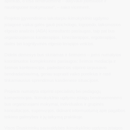
aplinkas, o visa bendruomenė – dalyvauti įdomiuose ir
naudinguose mokymuose“, – sako vicemerė.
Projekto įgyvendinimo laikotarpiu ikimokyklinio ugdymo
įstaigose vaikai galės gauti psichologo, logopedo, taikomosios
elgesio analizės (ABA) konsultanto paslaugas, taip pat bus
organizuojamos kaniterapijos, kineziterapijos, ergoterapijos,
dailės bei kognityvinės elgesio terapijos veiklos.
Didelis dėmesys bus skiriamas ir šeimoms – joms numatytos
koordinuotos kompleksinės paslaugos: šeimos mediacija ir
šeimos konferencijos, padedančios stiprinti tarpusavio
bendradarbiavimą, geriau suprasti vaiko poreikius ir rasti
tinkamiausius sprendimus kasdienėse situacijose.
Projekte numatyta stiprinti specialistų bei pedagogų
kompetencijas. Ikimokyklinio ugdymo įstaigų bendruomenėms
bus organizuojami mokymai, individualios ir grupinės
konsultacijos, supervizijos, didinant informuotumą apie pagalbos
teikimo galimybes ir jų taikymą praktikoje.
Visos Druskininkų savivaldybės ikimokyklinio ugdymo įstaigos