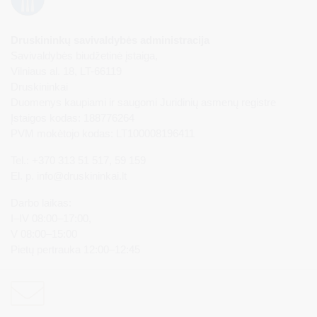
Druskininkų savivaldybės administracija
Savivaldybės biudžetinė įstaiga,
Vilniaus al. 18, LT-66119
Druskininkai
Duomenys kaupiami ir saugomi Juridinių asmenų registre
Įstaigos kodas: 188776264
PVM mokėtojo kodas: LT100008196411
Tel.: +370 313 51 517, 59 159
El. p.
info@druskininkai.lt
Darbo laikas:
I–IV 08:00–17:00,
V 08:00–15:00
Pietų pertrauka 12:00–12:45