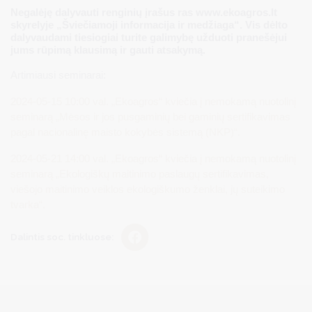
Negalėję dalyvauti renginių įrašus ras www.ekoagros.lt
skyrelyje „Šviečiamoji informacija ir medžiaga“. Vis dėlto
dalyvaudami tiesiogiai turite galimybę užduoti pranešėjui
jums rūpimą klausimą ir gauti atsakymą.
Artimiausi seminarai:
2024-05-15 10:00 val. „Ekoagros“ kviečia į nemokamą nuotolinį
seminarą „Mėsos ir jos pusgaminių bei gaminių sertifikavimas
pagal nacionalinę maisto kokybės sistemą (NKP)“.
2024-05-21 14:00 val. „Ekoagros“ kviečia į nemokamą nuotolinį
seminarą „Ekologiškų maitinimo paslaugų sertifikavimas,
viešojo maitinimo veiklos ekologiškumo ženklai, jų suteikimo
tvarka“.
Dalintis soc. tinkluose: