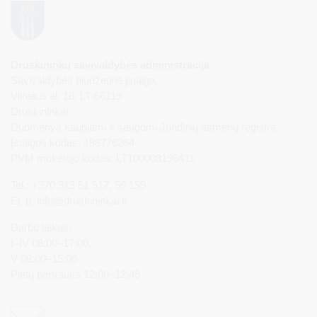
Druskininkų savivaldybės administracija
Savivaldybės biudžetinė įstaiga,
Vilniaus al. 18, LT-66119
Druskininkai
Duomenys kaupiami ir saugomi Juridinių asmenų registre
Įstaigos kodas: 188776264
PVM mokėtojo kodas: LT100008196411
Tel.: +370 313 51 517, 59 159
El. p.
info@druskininkai.lt
Darbo laikas:
I–IV 08:00–17:00,
V 08:00–15:00
Pietų pertrauka 12:00–12:45