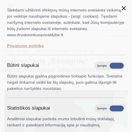
Siekdami užtikrinti efektyvų mūsų interneto svetainės veikimą,
jos veikloje naudojame slapukus - (angl. cookies). Tęsdami
naršymą interneto svetainėje, sutinkate, kad Jūsų kompiuteryje
EN
Ieškoti...
Titulinis
Naujienos
būtų įrašomi slapukai iš interneto svetainės
Dalyvaukite „Ekoagros“ nemokamuose internetiniuose
www.druskininkusavivaldybe.lt
seminaruose
Taryba
Privatumo politika
2024-05-13
Atnaujinimo data: 2024-05-13
Meras
Žemės ūkis
Dalyvaukite „Ekoagros“
Administracija
Būtini slapukai
Įjungta
Išjungta
nemokamuose internetiniuose
Veiklos sritys
Būtini slapukai įgalina pagrindines tinklapio funkcijas. Svetainė
seminaruose
negali tinkamai veikti be šių slapukų, juos galima išjungti tik
Teisinė informacija
pakeitus naršyklės nuostatas.
Struktūra ir kontaktinė informacija
Statistikos slapukai
Karjera
Įjungta
Išjungta
Analitiniai slapukai padeda mums tobulinti mūsų tinklalapį,
DUK
renkant ir pateikiant informaciją apie jo naudojimą.
PASLAUGOS