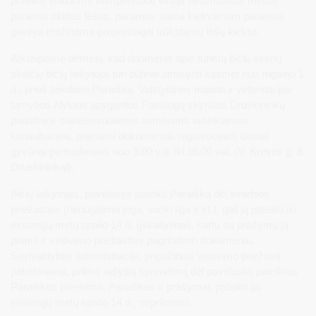
poreikis išlaidoms kompensuoti viršija einamaisiais metais
paramai skirtas lėšas, paramos suma kiekvienam paramos
gavėjui mažinama proporcingai trūkstamų lėšų kiekiui.
Atkreipiame dėmesį, kad duomenis apie turimą bičių šeimų
skaičių bičių laikytojai turi būtinai atnaujinti kasmet nuo rugsėjo 1
d., prieš teikdami Paraišką. Valstybinės maisto ir veterinarijos
tarnybos Alytaus apygardos Paslaugų skyriaus Druskininkų
padalinyje suinteresuotiems asmenims suteikiamos
konsultacijos, priimami dokumentai, registruojami ūkiniai
gyvūnai pirmadieniais nuo 9.00 val. iki 16.00 val. (V. Krėvės g. 8,
Druskininkai).
Bičių laikytojas, pavėlavęs pateikti Paraišką dėl svarbios
priežasties (nenugalima jėga, sunki liga ir kt.), gali ją pateikti iki
einamųjų metų spalio 14 d. (įskaitytinai), kartu su prašymu ją
priimti ir vėlavimo priežasties pagrindimo dokumentu.
Savivaldybės administracija, pripažinusi vėlavimo priežastį
pateisinama, priima rašytinį sprendimą dėl pavėluotai pateiktos
Paraiškos priėmimo. Paraiškos ir prašymai, pateikti po
einamųjų metų spalio 14 d., nepriimami.