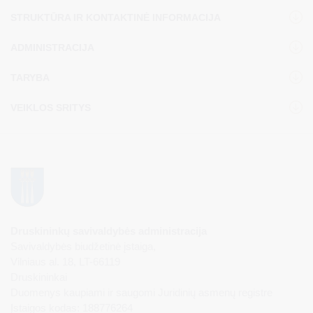
STRUKTŪRA IR KONTAKTINĖ INFORMACIJA
ADMINISTRACIJA
TARYBA
VEIKLOS SRITYS
Druskininkų savivaldybės administracija
Savivaldybės biudžetinė įstaiga,
Vilniaus al. 18, LT-66119
Druskininkai
Duomenys kaupiami ir saugomi Juridinių asmenų registre
Įstaigos kodas: 188776264