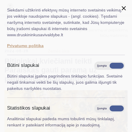
Siekdami užtikrinti efektyvų mūsų interneto svetainės veikimą,
jos veikloje naudojame slapukus - (angl. cookies). Tęsdami
naršymą interneto svetainėje, sutinkate, kad Jūsų kompiuteryje
EN
Ieškoti...
Titulinis
Naujienos
būtų įrašomi slapukai iš interneto svetainės
Bitininkai kviečiami teikti Paraiškas gauti paramą už papildomą
www.druskininkusavivaldybe.lt
bičių maitinimą
Taryba
Privatumo politika
2024-08-28
Meras
Žemės ūkis
Bitininkai kviečiami teikti
Administracija
Būtini slapukai
Įjungta
Išjungta
Paraiškas gauti paramą už
Veiklos sritys
Būtini slapukai įgalina pagrindines tinklapio funkcijas. Svetainė
papildomą bičių maitinimą
negali tinkamai veikti be šių slapukų, juos galima išjungti tik
Teisinė informacija
pakeitus naršyklės nuostatas.
Struktūra ir kontaktinė informacija
Statistikos slapukai
Karjera
Įjungta
Išjungta
Analitiniai slapukai padeda mums tobulinti mūsų tinklalapį,
DUK
renkant ir pateikiant informaciją apie jo naudojimą.
PASLAUGOS