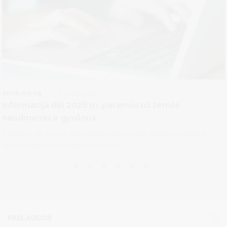
2026-03-19
Žemės ūkis
Informacija dėl 2026 m. paramos už žemės
naudmenas ir gyvūnus
Paramos už žemės ūkio naudmenas ir kitus plotus bei ūkinius
gyvūnus paraiškų (toliau – paraiška)...
PASLAUGOS