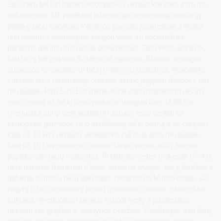
Savivaldybei turi pateikti ekologiško cukraus kokybės įrodymo
dokumentus. Už pateiktos informacijos teisingumą atsako ją
pateikę bičių laikytojai. Paramos gavėjas įsipareigoja 3 metus
nuo paramos išmokėjimo saugoti visus su nacionalinės
paramos gavimu susijusius dokumentus. Taisyklėse įvardyta,
kad bičių laikytojams iš dalies atlyginamos išlaidos, tiesiogiai
susijusios su papildomu bičių maitinimu (įprastinio, ekologiško
cukraus arba invertuotojo cukraus sirupo įsigijimo išlaidos), bet
ne daugiau kaip 5,79 Eur (penki eurai septyniasdešimt devyni
euro centai) už bičių šeimą arba ne daugiau kaip 11,58 Eur
(vienuolika eurų penkiasdešimt aštuoni euro centai) už
ekologinės gamybos ūkio sertifikuotą bičių šeimą ir ne daugiau
kaip už 10 kg cukraus / ekologiško cukraus arba ne daugiau
kaip už 15 l invertuotojo cukraus sirupo vienos bičių šeimos
papildomam bičių maitinimui. Pridėtinės vertės mokestis (PVM)
nėra tinkama finansuoti išlaida, išskyrus atvejus, kai jį faktiškai ir
galutinai sumoka bičių laikytojas, nesantis PVM mokėtojas, už
įsigytų ir (ar) importuotų prekių (įprastinio cukraus, ekologiško
cukraus, invertuotojo cukraus sirupo) vertę ir įsipareigoja
nesiekti susigrąžinti iš valstybės biudžeto. Paaiškėjus, kad lėšų