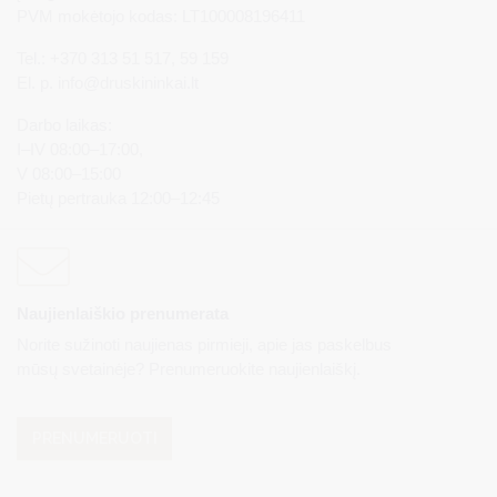
PVM mokėtojo kodas: LT100008196411
Tel.: +370 313 51 517, 59 159
El. p.
info@druskininkai.lt
Darbo laikas:
I–IV 08:00–17:00,
V 08:00–15:00
Pietų pertrauka 12:00–12:45
Naujienlaiškio prenumerata
Norite sužinoti naujienas pirmieji, apie jas paskelbus
mūsų svetainėje? Prenumeruokite naujienlaiškį.
PRENUMERUOTI