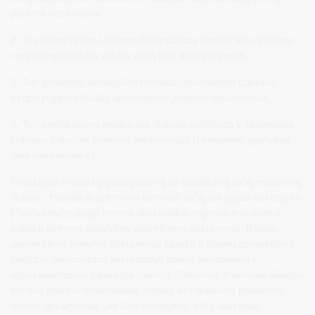
parama neskiriama.
2. Yra įsiregistravę Lietuvos Respublikos žemės ūkio ir kaimo
verslo registre kaip valdos valdytojai arba partneriai.
3. Turi įprastinio, ekologiško cukraus, invertuotojo cukraus
sirupo įsigijimo išlaidų apmokėjimo įrodymo dokumentus.
4. Turi sertifikavimo institucijos išduotą sertifikatą ir ekologiško
cukraus kokybės įrodymo dokumentus (ekologinės gamybos
ūkio savininkams).
Prasidėjus Paraiškų gauti paramą už papildomą bičių maitinimą
(toliau – Paraiška) priėmimo terminui, bičių laikytojas turi atvykti
į Savivaldybę pagal žemės ūkio valdos registravimo vietą ir
pateikti asmens tapatybės patvirtinimo dokumentą, Išlaidų
apmokėjimo įrodymo dokumentų sąrašą ir išlaidų apmokėjimo
įrodymo dokumentus bei nurodyti banko pavadinimą ir
atsiskaitomosios sąskaitos numerį. Tinkamos finansuoti išlaidos
turi būti patirtos einamaisiais metais iki Paraiškos pateikimo
dienos (įskaitytinai). Jei ūkis ekologinis, bičių laikytojas