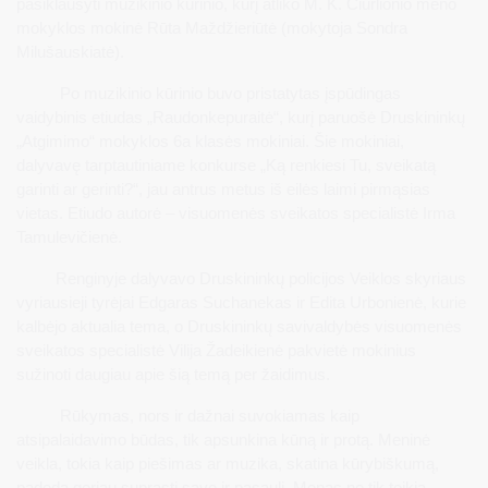
pasiklausyti muzikinio kūrinio, kurį atliko M. K. Čiurlionio meno
mokyklos mokinė Rūta Maždžieriūtė (mokytoja Sondra
Milušauskiatė).
Po muzikinio kūrinio buvo pristatytas įspūdingas
vaidybinis etiudas „Raudonkepuraitė“, kurį paruošė Druskininkų
„Atgimimo“ mokyklos 6a klasės mokiniai. Šie mokiniai,
dalyvavę tarptautiniame konkurse „Ką renkiesi Tu, sveikatą
garinti ar gerinti?“, jau antrus metus iš eilės laimi pirmąsias
vietas. Etiudo autorė – visuomenės sveikatos specialistė Irma
Tamulevičienė.
Renginyje dalyvavo Druskininkų policijos Veiklos skyriaus
vyriausieji tyrėjai Edgaras Suchanekas ir Edita Urbonienė, kurie
kalbėjo aktualia tema, o Druskininkų savivaldybės visuomenės
sveikatos specialistė Vilija Žadeikienė pakvietė mokinius
sužinoti daugiau apie šią temą per žaidimus.
Rūkymas, nors ir dažnai suvokiamas kaip
atsipalaidavimo būdas, tik apsunkina kūną ir protą. Meninė
veikla, tokia kaip piešimas ar muzika, skatina kūrybiškumą,
padeda geriau suprasti save ir pasaulį. Menas ne tik teikia