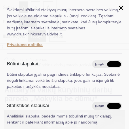
✖
A
Šriftas:
A
A
Siekdami užtikrinti efektyvų mūsų interneto svetainės veikimą,
jos veikloje naudojame slapukus - (angl. cookies). Tęsdami
Fonas:
Baltas
Juoda
naršymą interneto svetainėje, sutinkate, kad Jūsų kompiuteryje
EN
Ieškoti...
būtų įrašomi slapukai iš interneto svetainės
www.druskininkusavivaldybe.lt
Iliustracijos:
Rodyti
Slėpti
Taryba
Privatumo politika
*}
Meras
Titulinis
Naujienos
Administracija
Būtini slapukai
Atidaryta vaikų kūrybinių darbų paroda „Mokykla be dūmų“
Įjungta
Išjungta
Veiklos sritys
Būtini slapukai įgalina pagrindines tinklapio funkcijas. Svetainė
2025-02-12
Švietimas
negali tinkamai veikti be šių slapukų, juos galima išjungti tik
Teisinė informacija
pakeitus naršyklės nuostatas.
Atidaryta vaikų kūrybinių darbų
Struktūra ir kontaktinė informacija
paroda „Mokykla be dūmų“
Statistikos slapukai
Karjera
Įjungta
Išjungta
Analitiniai slapukai padeda mums tobulinti mūsų tinklalapį,
DUK
renkant ir pateikiant informaciją apie jo naudojimą.
PASLAUGOS