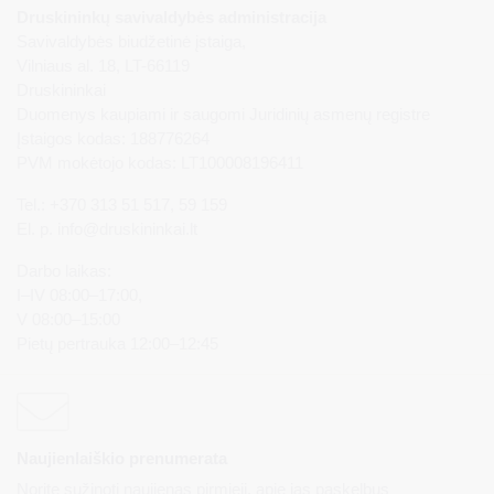
Druskininkų savivaldybės administracija
Savivaldybės biudžetinė įstaiga,
Vilniaus al. 18, LT-66119
Druskininkai
Duomenys kaupiami ir saugomi Juridinių asmenų registre
Įstaigos kodas: 188776264
PVM mokėtojo kodas: LT100008196411
Tel.: +370 313 51 517, 59 159
El. p.
info@druskininkai.lt
Darbo laikas:
I–IV 08:00–17:00,
V 08:00–15:00
Pietų pertrauka 12:00–12:45
Naujienlaiškio prenumerata
Norite sužinoti naujienas pirmieji, apie jas paskelbus