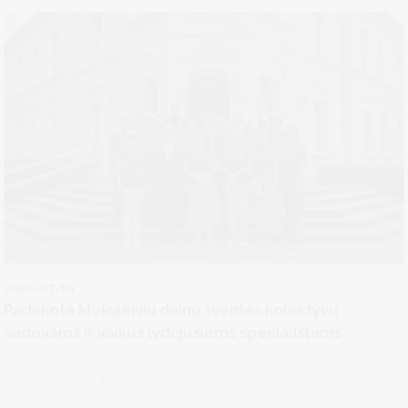
2026-07-10
Švietimas
Padėkota Moksleivių dainų šventės kolektyvų
vadovams ir vaikus lydėjusiems specialistams
Druskininkų savivaldybėje pagerbti Respublikinėje moksleivių dainų
šventėje „Laiku. Ratu. Kartu“...