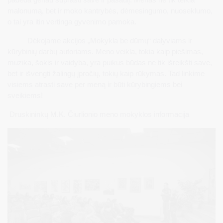
malonumą, bet ir moko kantrybės, dėmesingumo, nuoseklumo,
o tai yra itin vertinga gyvenimo pamoka.
Dėkojame akcijos „Mokykla be dūmų“ dalyviams ir
kūrybinių darbų autoriams. Meno veikla, tokia kaip piešimas,
muzika, šokis ir vaidyba, yra puikus būdas ne tik išreikšti save,
bet ir išvengti žalingų įpročių, tokių kaip rūkymas. Tad linkime
visiems atrasti save per meną ir būti kūrybingiems bei
sveikiems!
Druskininkų M.K. Čiurlionio meno mokyklos informacija