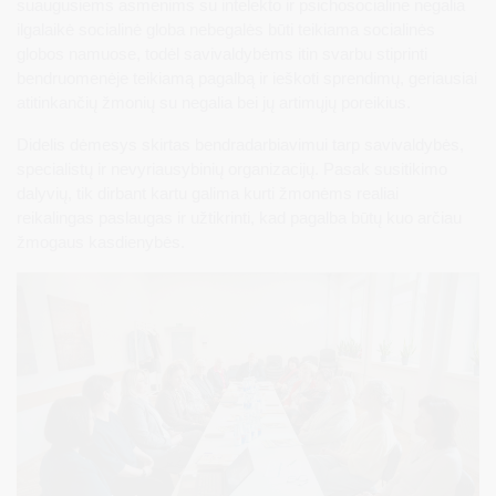
suaugusiems asmenims su intelekto ir psichosocialine negalia
ilgalaikė socialinė globa nebegalės būti teikiama socialinės
globos namuose, todėl savivaldybėms itin svarbu stiprinti
bendruomenėje teikiamą pagalbą ir ieškoti sprendimų, geriausiai
atitinkančių žmonių su negalia bei jų artimųjų poreikius.
Didelis dėmesys skirtas bendradarbiavimui tarp savivaldybės,
specialistų ir nevyriausybinių organizacijų. Pasak susitikimo
dalyvių, tik dirbant kartu galima kurti žmonėms realiai
reikalingas paslaugas ir užtikrinti, kad pagalba būtų kuo arčiau
žmogaus kasdienybės.