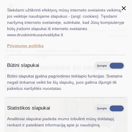
Siekdami užtikrinti efektyvų mūsų interneto svetainės veikimą,
jos veikloje naudojame slapukus - (angl. cookies). Tęsdami
naršymą interneto svetainėje, sutinkate, kad Jūsų kompiuteryje
EN
Ieškoti...
Titulinis
Naujienos
būtų įrašomi slapukai iš interneto svetainės
Aptartos žmonėms su negalia teikiamos paslaugos ir jų plėtros
www.druskininkusavivaldybe.lt
galimybės
Taryba
Privatumo politika
2026-05-
Atnaujinimo data: 2026-
Meras
Socialinė
19
05-19
parama
Administracija
Būtini slapukai
Aptartos žmonėms su negalia
Įjungta
Išjungta
Veiklos sritys
teikiamos paslaugos ir jų plėtros
Būtini slapukai įgalina pagrindines tinklapio funkcijas. Svetainė
negali tinkamai veikti be šių slapukų, juos galima išjungti tik
galimybės
Teisinė informacija
pakeitus naršyklės nuostatas.
Struktūra ir kontaktinė informacija
Statistikos slapukai
Karjera
Įjungta
Išjungta
Analitiniai slapukai padeda mums tobulinti mūsų tinklalapį,
DUK
renkant ir pateikiant informaciją apie jo naudojimą.
PASLAUGOS