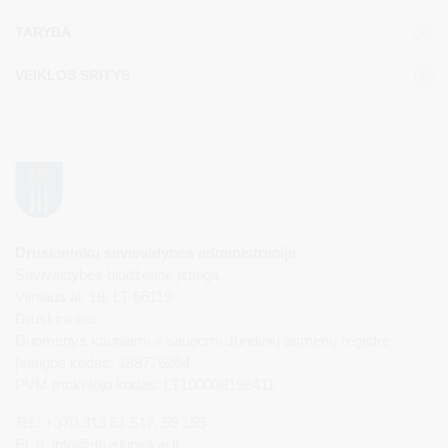
TARYBA
VEIKLOS SRITYS
Druskininkų savivaldybės administracija
Savivaldybės biudžetinė įstaiga,
Vilniaus al. 18, LT-66119
Druskininkai
Duomenys kaupiami ir saugomi Juridinių asmenų registre
Įstaigos kodas: 188776264
PVM mokėtojo kodas: LT100008196411
Tel.: +370 313 51 517, 59 159
El. p.
info@druskininkai.lt