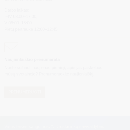
Darbo laikas:
I–IV 08:00–17:00,
V 08:00–15:00
Pietų pertrauka 12:00–12:45
Naujienlaiškio prenumerata
Norite sužinoti naujienas pirmieji, apie jas paskelbus
mūsų svetainėje? Prenumeruokite naujienlaiškį.
PRENUMERUOTI
Visos teisės saugomos. © Druskininkų savivaldybės