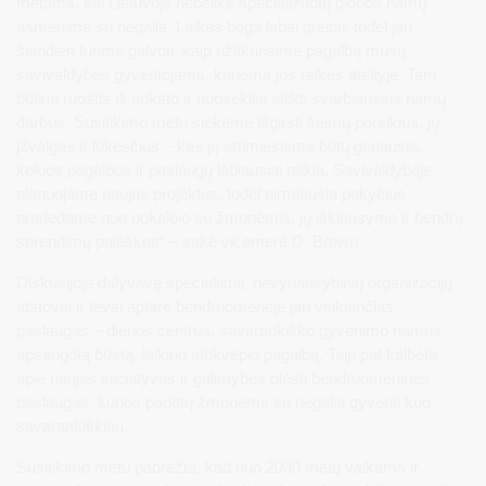
metams, kai Lietuvoje nebeliks specializuotų globos namų
asmenims su negalia. Laikas bėga labai greitai, todėl jau
šiandien turime galvoti, kaip užtikrinsime pagalbą mūsų
savivaldybės gyventojams, kuriems jos reikės ateityje. Tam
būtina ruoštis iš anksto ir nuosekliai atlikti svarbiausius namų
darbus. Susitikimo metu siekėme išgirsti šeimų poreikius, jų
įžvalgas ir lūkesčius – kas jų artimiesiems būtų geriausia,
kokios pagalbos ir paslaugų labiausiai reikia. Savivaldybėje
planuojame naujus projektus, todėl pirmiausia pokyčius
pradedame nuo pokalbio su žmonėmis, jų išklausymo ir bendrų
sprendimų paieškos“ – sakė vicemerė D. Brown.
Diskusijoje dalyvavę specialistai, nevyriausybinių organizacijų
atstovai ir tėvai aptarė bendruomenėje jau veikiančias
paslaugas – dienos centrus, savarankiško gyvenimo namus,
apsaugotą būstą, laikino atokvėpio pagalbą. Taip pat kalbėta
apie naujas iniciatyvas ir galimybes plėsti bendruomenines
paslaugas, kurios padėtų žmonėms su negalia gyventi kuo
savarankiškiau.
Susitikimo metu pabrėžta, kad nuo 2030 metų vaikams ir