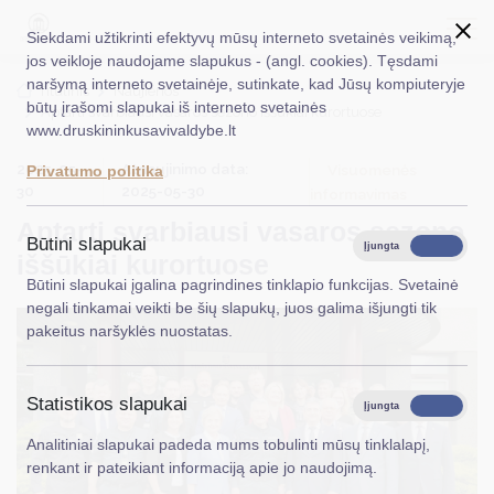
Siekdami užtikrinti efektyvų mūsų interneto svetainės veikimą,
jos veikloje naudojame slapukus - (angl. cookies). Tęsdami
naršymą interneto svetainėje, sutinkate, kad Jūsų kompiuteryje
EN
Ieškoti...
Titulinis
Naujienos
būtų įrašomi slapukai iš interneto svetainės
Aptarti svarbiausi vasaros sezono iššūkiai kurortuose
www.druskininkusavivaldybe.lt
Taryba
2025-05-
Atnaujinimo data:
Visuomenės
Privatumo politika
Meras
30
2025-05-30
informavimas
Aptarti svarbiausi vasaros sezono
Administracija
Būtini slapukai
Įjungta
Išjungta
iššūkiai kurortuose
Veiklos sritys
Būtini slapukai įgalina pagrindines tinklapio funkcijas. Svetainė
negali tinkamai veikti be šių slapukų, juos galima išjungti tik
Teisinė informacija
pakeitus naršyklės nuostatas.
Struktūra ir kontaktinė informacija
Statistikos slapukai
Karjera
Įjungta
Išjungta
Analitiniai slapukai padeda mums tobulinti mūsų tinklalapį,
DUK
renkant ir pateikiant informaciją apie jo naudojimą.
PASLAUGOS