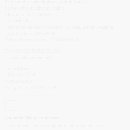
Druskininkų savivaldybės administracija
Savivaldybės biudžetinė įstaiga,
Vilniaus al. 18, LT-66119
Druskininkai
Duomenys kaupiami ir saugomi Juridinių asmenų registre
Įstaigos kodas: 188776264
PVM mokėtojo kodas: LT100008196411
Tel.: +370 313 51 517, 59 159
El. p.
info@druskininkai.lt
Darbo laikas:
I–IV 08:00–17:00,
V 08:00–15:00
Pietų pertrauka 12:00–12:45
Naujienlaiškio prenumerata
Norite sužinoti naujienas pirmieji, apie jas paskelbus