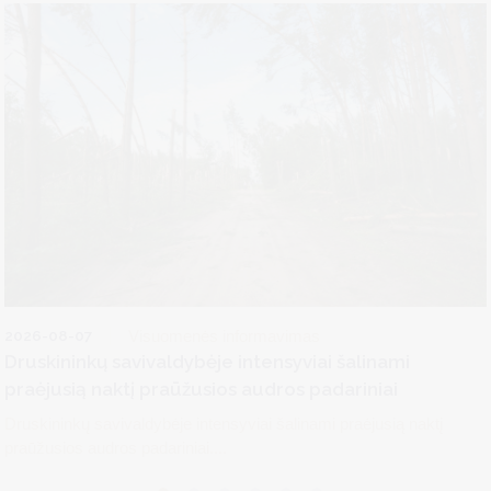
2026-08-07
Visuomenės informavimas
Druskininkų savivaldybėje intensyviai šalinami
praėjusią naktį praūžusios audros padariniai
Druskininkų savivaldybėje intensyviai šalinami praėjusią naktį
praūžusios audros padariniai....