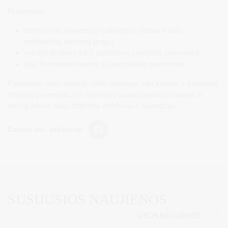
Nuspręsta:
intensyvinti prevenciją rizikingose vietose ir tarp
probleminių asmenų grupių;
vykdyti tikslines KET pažeidimų kontrolės priemones;
tęsti bendradarbiavimą su socialiniais partneriais.
Pasitarimo metu sutarta veikti vieningai, kad kurortų ir kurortinių
teritorijų gyventojai, bei lankytojai vasarą jaustųsi saugiai, o
viešoji tvarka būtų užtikrinta efektyviai ir sklandžiai.
Dalintis soc. tinkluose:
SUSIJUSIOS NAUJIENOS
VISOS NAUJIENOS