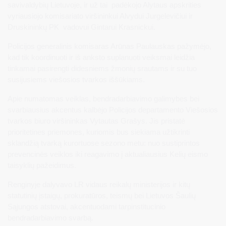
savivaldybių Lietuvoje, ir už tai padėkojo Alytaus apskrities
vyriausiojo komisariato viršininkui Alvydui Jurgelevičiui ir
Druskininkų PK vadovui Gintarui Krasnickui.
Policijos generalinis komisaras Arūnas Paulauskas pažymėjo,
kad tik koordinuoti ir iš anksto suplanuoti veiksmai leidžia
tinkamai pasirengti didesniems žmonių srautams ir su tuo
susijusiems viešosios tvarkos iššūkiams.
Apie numatomas veiklas, bendradarbiavimo galimybes bei
svarbiausius akcentus kalbėjo Policijos departamento Viešosios
tvarkos biuro viršininkas Vytautas Grašys. Jis pristatė
prioritetines priemones, kuriomis bus siekiama užtikrinti
sklandžią tvarką kurortuose sezono metu: nuo sustiprintos
prevencinės veiklos iki reagavimo į aktualiausius Kelių eismo
taisyklių pažeidimus.
Renginyje dalyvavo LR vidaus reikalų ministerijos ir kitų
statutinių įstaigų, prokuratūros, teismų bei Lietuvos Šaulių
Sąjungos atstovai, akcentuodami tarpinstitucinio
bendradarbiavimo svarbą.