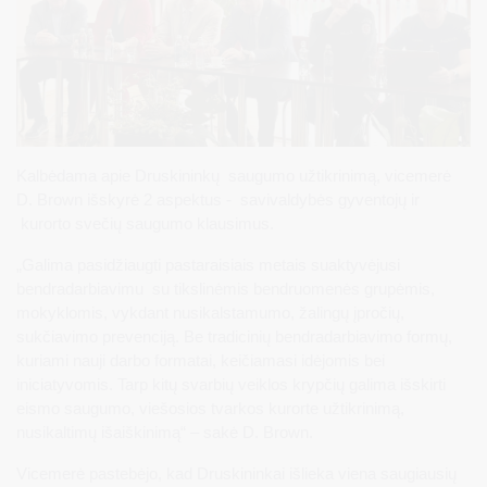
Kalbėdama apie Druskininkų saugumo užtikrinimą, vicemerė
D. Brown išskyrė 2 aspektus - savivaldybės gyventojų ir
kurorto svečių saugumo klausimus.
„Galima pasidžiaugti pastaraisiais metais suaktyvėjusi
bendradarbiavimu su tikslinėmis bendruomenės grupėmis,
mokyklomis, vykdant nusikalstamumo, žalingų įpročių,
sukčiavimo prevenciją. Be tradicinių bendradarbiavimo formų,
kuriami nauji darbo formatai, keičiamasi idėjomis bei
iniciatyvomis. Tarp kitų svarbių veiklos krypčių galima išskirti
eismo saugumo, viešosios tvarkos kurorte užtikrinimą,
nusikaltimų išaiškinimą“ – sakė D. Brown.
Vicemerė pastebėjo, kad Druskininkai išlieka viena saugiausių