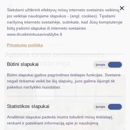
Siekdami užtikrinti efektyvų mūsų interneto svetainės veikimą,
jos veikloje naudojame slapukus - (angl. cookies). Tęsdami
naršymą interneto svetainėje, sutinkate, kad Jūsų kompiuteryje
EN
Ieškoti...
Titulinis
Naujienos
būtų įrašomi slapukai iš interneto svetainės
Aptarta Grūto bendruomenės namų projekto eiga
www.druskininkusavivaldybe.lt
Taryba
2024-11-26
Projektai
Privatumo politika
Meras
Aptarta Grūto bendruomenės
Administracija
namų projekto eiga
Būtini slapukai
Įjungta
Išjungta
Veiklos sritys
Būtini slapukai įgalina pagrindines tinklapio funkcijas. Svetainė
negali tinkamai veikti be šių slapukų, juos galima išjungti tik
Teisinė informacija
pakeitus naršyklės nuostatas.
Struktūra ir kontaktinė informacija
Statistikos slapukai
Karjera
Įjungta
Išjungta
Analitiniai slapukai padeda mums tobulinti mūsų tinklalapį,
DUK
renkant ir pateikiant informaciją apie jo naudojimą.
PASLAUGOS