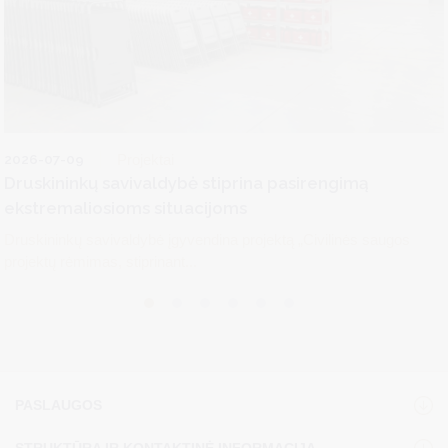
2026-07-09
Projektai
Druskininkų savivaldybė stiprina pasirengimą
ekstremaliosioms situacijoms
Druskininkų savivaldybė įgyvendina projektą „Civilinės saugos
projektų rėmimas, stiprinant...
PASLAUGOS