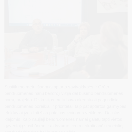
Susitikimo metu išsamiai aptarta savivaldybės ir Grūto
bendruomenės narių bendroji vizija dėl būsimo bendruomenės
namų projekto. Diskusijos metu buvo akcentuoti pagrindiniai
bendruomenės poreikiai ir prioritetai, taip pat aptartos galimybės
efektyviai įveiklinti šias patalpas įvairioms veikloms. Dalintasi
idėjomis, kaip naujieji bendruomenės namai galėtų tapti vietos
gyventojų susibūrimo ir aktyvumo centru, skatinančiu socialinį