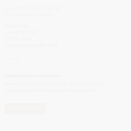
Tel.: +370 313 51 517, 59 159
El. p.
info@druskininkai.lt
Darbo laikas:
I–IV 08:00–17:00,
V 08:00–15:00
Pietų pertrauka 12:00–12:45
Naujienlaiškio prenumerata
Norite sužinoti naujienas pirmieji, apie jas paskelbus
mūsų svetainėje? Prenumeruokite naujienlaiškį.
PRENUMERUOTI