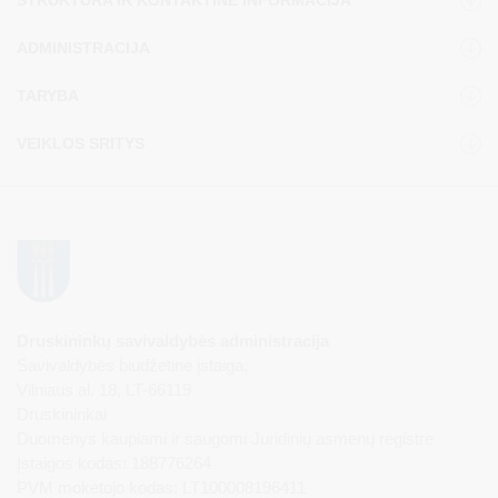
STRUKTŪRA IR KONTAKTINĖ INFORMACIJA
ADMINISTRACIJA
TARYBA
VEIKLOS SRITYS
Druskininkų savivaldybės administracija
Savivaldybės biudžetinė įstaiga,
Vilniaus al. 18, LT-66119
Druskininkai
Duomenys kaupiami ir saugomi Juridinių asmenų registre
Įstaigos kodas: 188776264
PVM mokėtojo kodas: LT100008196411