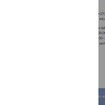
Druskininkų savivaldybės
Tel.: +37
administracija
El. p.
inf
Savivaldybės biudžetinė
Darbo lai
įstaiga,
I–IV 08:
Vilniaus al. 18, LT-66119
V 08:00
Druskininkai
Pietų per
Duomenys kaupiami ir
saugomi Juridinių asmenų
registre
Įstaigos kodas: 188776264
PVM mokėtojo kodas:
LT100008196411
Visos teisės saugomos. © Druskininkų savivaldybės admin