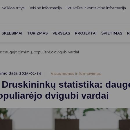
Veiklos sritys
Teisinė informacija
Struktūra ir kontaktinė informacija
mui
ė informacija
Teisės aktai
Struktūra ir kontaktinė
informacija
administracijos
Norminiai teisės aktai
SKELBIMAI
TURIZMAS
VERSLAS
PROJEKTAI
ŠVIETIMAS
R
Asmenų aptarnavimas
Teisės aktų projektai
kumentai
Konsultavimasis su
a: daugėjo gimimų, populiarėjo dvigubi vardai
Mero potvarkiai
visuomene
vencija
Tyrimai ir analizės
Savivaldybės įstaigos
ai
nimo data: 2025-01-14
Visuomenės informavimas
Valstybės garantuojama
Darbo grupės ir komisijos
Druskininkų statistika: daug
ybės
teisinė pagalba
Seniūnijos
puliarėjo dvigubi vardai
 remiami
Teisės aktų pažeidimai
Nuorodos
Galiojančio teisinio
as ir apskaita
reguliavimo poveikio ex post
vertinimas
struktūra