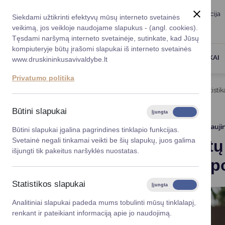
Taryba
Meras
Administracija
Siekdami užtikrinti efektyvų mūsų interneto svetainės
Karjera
DUK
veikimą, jos veikloje naudojame slapukus - (angl. cookies).
Registruokitės priėmi
Administracin
Tęsdami naršymą interneto svetainėje, sutinkate, kad Jūsų
kompiuteryje būtų įrašomi slapukai iš interneto svetainės
Darbotvarkė
Savivaldybės 
PASLAUGOS
DRUSKININKAI
www.druskininkusavivaldybe.lt
vadovai
Kontaktai
Privatumo politika
Planavimo do
Titulinis
Naujienos
2024 metų Druskininkų statistik
Vicemerai
Korupcijos pre
Būtini slapukai
Įjungta
Išjungta
Mero patarėja
Viešieji pirkim
2025-01-14
Atnauji
Būtini slapukai įgalina pagrindines tinklapio funkcijas.
Svetainė negali tinkamai veikti be šių slapukų, juos galima
2024 metų 
Lygios galim
išjungti tik pakeitus naršyklės nuostatas.
gimimų, po
Savivaldybės
projektai
Statistikos slapukai
Įjungta
Išjungta
Finansų valdym
Analitiniai slapukai padeda mums tobulinti mūsų tinklalapį,
renkant ir pateikiant informaciją apie jo naudojimą.
Organizacinė 