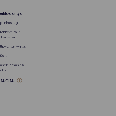
eiklos sritys
plinkosauga
rchitektūra ir
rbanistika
tliekų tvarkymas
ūstas
endruomeninė
eikla