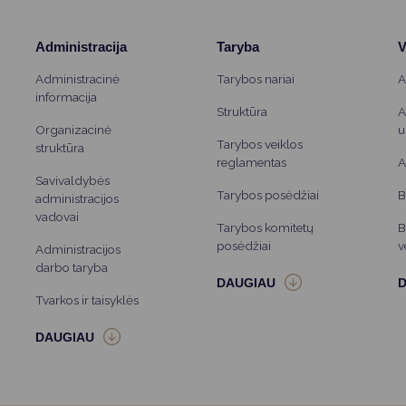
Administracija
Taryba
V
Administracinė
Tarybos nariai
A
informacija
Struktūra
A
Organizacinė
u
Tarybos veiklos
struktūra
reglamentas
A
Savivaldybės
Tarybos posėdžiai
B
administracijos
vadovai
Tarybos komitetų
B
posėdžiai
v
Administracijos
darbo taryba
Tvarkos ir taisyklės