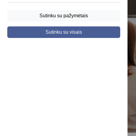
Sutinku su pažymėtais
Sutinku su visais