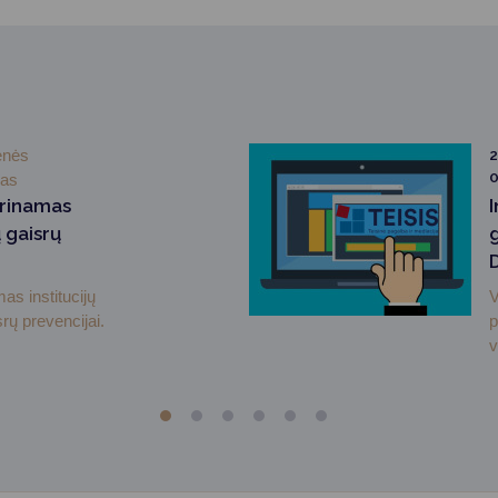
enės
2
0
mas
prinamas
 gaisrų
as institucijų
V
rų prevencijai.
p
v