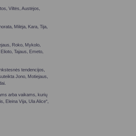
os, Viltės, Austėjos,
rata, Milėja, Kara, Tija,
iejaus, Roko, Mykolo,
 Elioto, Tajaus, Emeto,
ankstesnės tendencijos,
suteikta Jono, Motiejaus,
ai.
kams arba vaikams, kurių
, Eleina Vija, Ula Alice“,