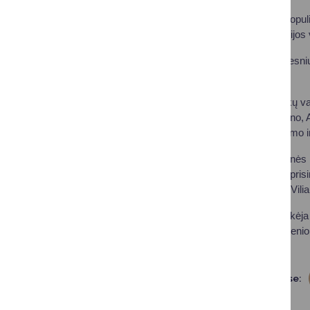
Praėjusiais metais popul
Elijos, Agotos ir Emilijos
Buvo įdomesnių, retesnių 
Medeina ir Melisa.
Populiariausi berniukų v
Jono, Kristijono, Leono, 
Magnuso, Deino, Tumo ir
Pasak Teisės ir civilinė
kad druskininkiečiai pri
Konstantino, Leono, Vili
„Pastebime, kad ryškėja 
vienas iš tėvų – užsienio
– sakė D. Juonienė.
Dalintis soc. tinkluose: