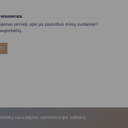
prenumerata
aujienas pirmieji, apie jas paskelbus mūsų svetainėje?
ujienlaiškį.
TI
skininkų savivaldybės administracijos sutikimą.