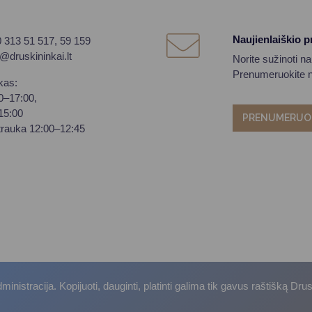
Naujienlaiškio 
0 313 51 517, 59 159
o@druskininkai.lt
Norite sužinoti n
Prenumeruokite na
kas:
00–17:00,
–15:00
PRENUMERUO
trauka 12:00–12:45
istracija. Kopijuoti, dauginti, platinti galima tik gavus raštišką Dru