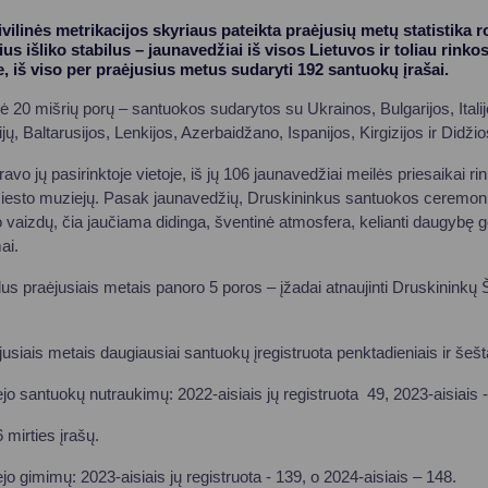
ivilinės metrikacijos skyriaus pateikta praėjusių metų statistika r
us išliko stabilus – jaunavedžiai iš visos Lietuvos ir toliau rinko
e, iš viso per praėjusius metus sudaryti 192 santuokų įrašai.
 20 mišrių porų – santuokos sudarytos su Ukrainos, Bulgarijos, Italijo
ų, Baltarusijos, Lenkijos, Azerbaidžano, Ispanijos, Kirgizijos ir Didžiosi
avo jų pasirinktoje vietoje, iš jų 106 jaunavedžiai meilės priesaikai ri
iesto muziejų. Pasak jaunavedžių, Druskininkus santuokos ceremonija
 vaizdų, čia jaučiama didinga, šventinė atmosfera, kelianti daugybę g
ai.
dus praėjusiais metais panoro 5 poros – įžadai atnaujinti Druskininkų
ėjusiais metais daugiausiai santuokų įregistruota penktadieniais ir šešt
o santuokų nutraukimų: 2022-aisiais jų registruota 49, 2023-aisiais - 
 mirties įrašų.
o gimimų: 2023-aisiais jų registruota - 139, o 2024-aisiais – 148.