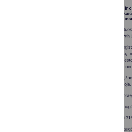
Druskininkų Teisės ir c
kurorte santuokų skaiči
įteisinti Druskininkuos
Druskininkuose susituokė
Jungtinių Amerikos Valstij
113 porų santuoką registr
garsėjantį Druskininkų m
grožio, pasakiškų miesto
nepakartojami prisiminim
Atnaujinti santuokos įža
Škaplierinės bažnyčioje.
Kaip ir 2023-aisiais, pra
Praėjusiais metais daugėj
2024 metais sudaryti 316
Praėjusiais metais daugėj