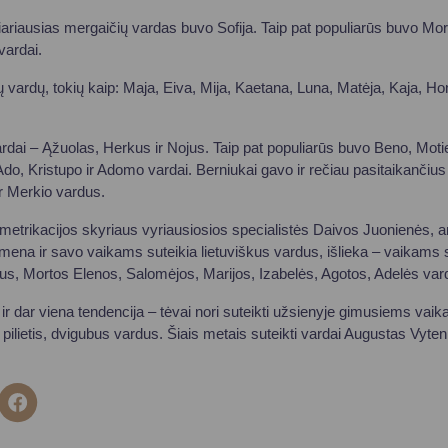
iariausias mergaičių vardas buvo Sofija. Taip pat populiarūs buvo Mort
 vardai.
vardų, tokių kaip: Maja, Eiva, Mija, Kaetana, Luna, Matėja, Kaja, Hono
ardai – Ąžuolas, Herkus ir Nojus. Taip pat populiarūs buvo Beno, Mot
Ado, Kristupo ir Adomo vardai. Berniukai gavo ir rečiau pasitaikančius
 Merkio vardus.
s metrikacijos skyriaus vyriausiosios specialistės Daivos Juonienės, 
simena ir savo vaikams suteikia lietuviškus vardus, išlieka – vaikams 
aus, Mortos Elenos, Salomėjos, Marijos, Izabelės, Agotos, Adelės vard
ir dar viena tendencija – tėvai nori suteikti užsienyje gimusiems vai
 pilietis, dvigubus vardus. Šiais metais suteikti vardai Augustas Vytenis