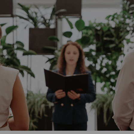
Vartotojų teisių apsauga
Pranešėjų apsauga
Asmens duomenų apsauga