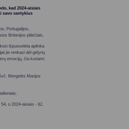
odo, kad 2024-aisiais
si savo santykius
s, Portugalijos,
os Britanijos piliečiais.
nkosi išpuoselėta aplinka
i jie renkasi dėl gėlynų
erų emocijų, čia kuriami
 Švč. Mergelės Marijos
adieniais.
54, o 2024-aisiais - 62.