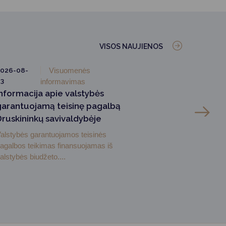
VISOS NAUJIENOS
026-08-
Visuomenės
3
informavimas
Informacija apie valstybės
garantuojamą teisinę pagalbą
Druskininkų savivaldybėje
alstybės garantuojamos teisinės
agalbos teikimas finansuojamas iš
alstybės biudžeto....