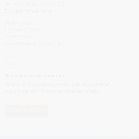
Tel.: +370 313 51 517, 59 159
El. p.
info@druskininkai.lt
Darbo laikas:
I–IV 08:00–17:00,
V 08:00–15:00
Pietų pertrauka 12:00–12:45
Naujienlaiškio prenumerata
Norite sužinoti naujienas pirmieji, apie jas paskelbus
mūsų svetainėje? Prenumeruokite naujienlaiškį.
PRENUMERUOTI