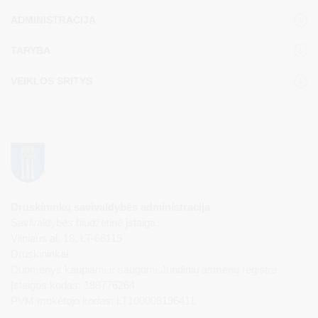
ADMINISTRACIJA
TARYBA
VEIKLOS SRITYS
Druskininkų savivaldybės administracija
Savivaldybės biudžetinė įstaiga,
Vilniaus al. 18, LT-66119
Druskininkai
Duomenys kaupiami ir saugomi Juridinių asmenų registre
Įstaigos kodas: 188776264
PVM mokėtojo kodas: LT100008196411