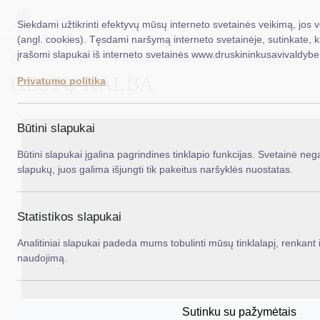
Siekdami užtikrinti efektyvų mūsų interneto svetainės veikimą, jos 
(angl. cookies). Tęsdami naršymą interneto svetainėje, sutinkate, 
įrašomi slapukai iš interneto svetainės www.druskininkusavivaldybe.
EN
Ieš
Titulinis
Meras
Registruokitės priėmimui
Gestų kalba
GESTŲ KALBA
Privatumo politika
Taryba
Meras
Būtini slapukai
Administracija
Būtini slapukai įgalina pagrindines tinklapio funkcijas. Svetainė nega
slapukų, juos galima išjungti tik pakeitus naršyklės nuostatas.
Veiklos sritys
Teisinė informacija
Statistikos slapukai
Struktūra ir kontaktinė informacija
Analitiniai slapukai padeda mums tobulinti mūsų tinklalapį, renkant i
naudojimą.
Karjera
DUK
Sutinku su pažymėtais
PASLAUGOS