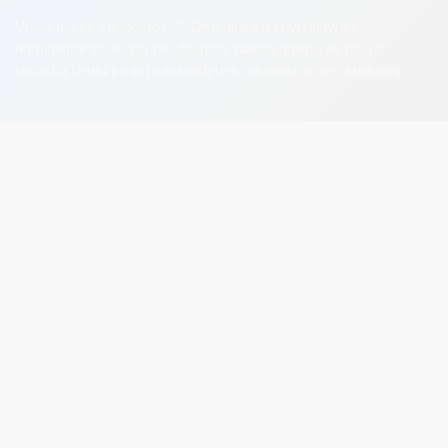
Visos teisės saugomos. © Druskininkų savivaldybės
administracija. Kopijuoti, dauginti, platinti galima tik gavus
raštišką Druskininkų savivaldybės administracijos sutikimą.