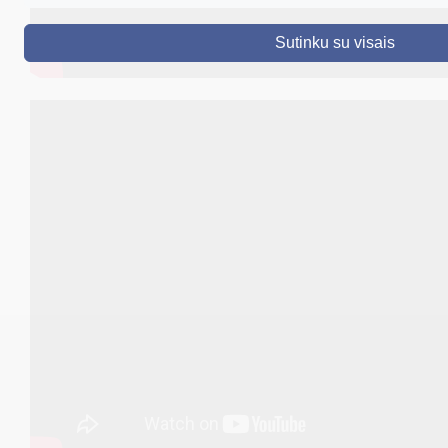
DRUSKININKAI
Sutinku su visais
SKELBIMAI
TURIZMAS
VERSLAS
PROJEKTAI
ŠVIETIMAS
REGISTRACIJA
RENGINIAI