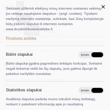
✖
A
Šriftas:
A
A
Siekdami užtikrinti efektyvų mūsų interneto svetainės veikimą,
jos veikloje naudojame slapukus - (angl. cookies). Tęsdami
Fonas:
Baltas
Juoda
naršymą interneto svetainėje, sutinkate, kad Jūsų kompiuteryje
EN
Ieškoti...
būtų įrašomi slapukai iš interneto svetainės
www.druskininkusavivaldybe.lt
Iliustracijos:
Rodyti
Slėpti
Taryba
Privatumo politika
*}
Meras
Titulinis
Meras
Kontaktai
Administracija
Būtini slapukai
Įjungta
Išjungta
Veiklos sritys
KONTAKTAI
Būtini slapukai įgalina pagrindines tinklapio funkcijas. Svetainė
negali tinkamai veikti be šių slapukų, juos galima išjungti tik
Teisinė informacija
pakeitus naršyklės nuostatas.
Adresas – Vilniaus al.18, Druskininkai
Struktūra ir kontaktinė informacija
Telefonas –
+370 313 51 332
Statistikos slapukai
Karjera
El. p.: –
diana.brown@druskininkai.lt
Įjungta
Išjungta
Analitiniai slapukai padeda mums tobulinti mūsų tinklalapį,
DUK
renkant ir pateikiant informaciją apie jo naudojimą.
PASLAUGOS