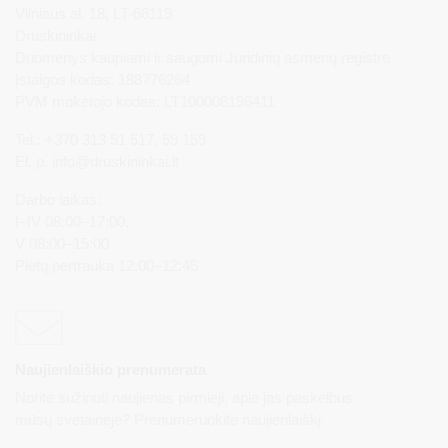
Vilniaus al. 18, LT-66119
Druskininkai
Duomenys kaupiami ir saugomi Juridinių asmenų registre
Įstaigos kodas: 188776264
PVM mokėtojo kodas: LT100008196411
Tel.: +370 313 51 517, 59 159
El. p.
info@druskininkai.lt
Darbo laikas:
I–IV 08:00–17:00,
V 08:00–15:00
Pietų pertrauka 12:00–12:45
Naujienlaiškio prenumerata
Norite sužinoti naujienas pirmieji, apie jas paskelbus
mūsų svetainėje? Prenumeruokite naujienlaiškį.