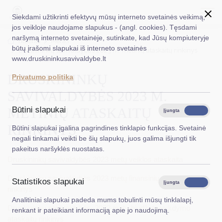
Siekdami užtikrinti efektyvų mūsų interneto svetainės veikimą,
jos veikloje naudojame slapukus - (angl. cookies). Tęsdami
naršymą interneto svetainėje, sutinkate, kad Jūsų kompiuteryje
EN
Ieškoti...
Titulinis
Meras
būtų įrašomi slapukai iš interneto svetainės
Druskininkų savivaldybės 2023 m. metinių ataskaitų rinkinys
www.druskininkusavivaldybe.lt
Taryba
DRUSKININKŲ
Privatumo politika
Meras
SAVIVALDYBĖS 2023 M.
Administracija
METINIŲ ATASKAITŲ
Būtini slapukai
Įjungta
Išjungta
Veiklos sritys
RINKINYS
Būtini slapukai įgalina pagrindines tinklapio funkcijas. Svetainė
negali tinkamai veikti be šių slapukų, juos galima išjungti tik
Teisinė informacija
pakeitus naršyklės nuostatas.
Druskininkų savivaldybės 2023 metų veiklos ataskaita
Struktūra ir kontaktinė informacija
Druskininkų savivaldybės 2023 metų finansinių ataskaitų
Statistikos slapukai
Karjera
Įjungta
Išjungta
rinkinys
Analitiniai slapukai padeda mums tobulinti mūsų tinklalapį,
DUK
Druskininkų savivaldybės 2023 metų biudžeto vykdymo
renkant ir pateikiant informaciją apie jo naudojimą.
ataskaitų rinkinys
PASLAUGOS