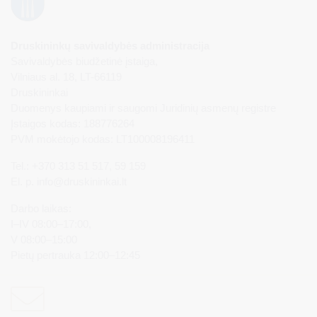
Druskininkų savivaldybės administracija
Savivaldybės biudžetinė įstaiga,
Vilniaus al. 18, LT-66119
Druskininkai
Duomenys kaupiami ir saugomi Juridinių asmenų registre
Įstaigos kodas: 188776264
PVM mokėtojo kodas: LT100008196411
Tel.: +370 313 51 517, 59 159
El. p.
info@druskininkai.lt
Darbo laikas:
I–IV 08:00–17:00,
V 08:00–15:00
Pietų pertrauka 12:00–12:45