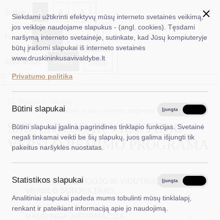
✖
A
Šriftas:
A
A
Siekdami užtikrinti efektyvų mūsų interneto svetainės veikimą,
jos veikloje naudojame slapukus - (angl. cookies). Tęsdami
Fonas:
Baltas
Juoda
naršymą interneto svetainėje, sutinkate, kad Jūsų kompiuteryje
EN
Ieškoti...
būtų įrašomi slapukai iš interneto svetainės
www.druskininkusavivaldybe.lt
Iliustracijos:
Rodyti
Slėpti
Taryba
Privatumo politika
*}
Meras
Titulinis
Verslas
Administracija
Būtini slapukai
Smulkiojo ir vidutinio verslo rėmimo programa
Įjungta
Išjungta
Veiklos sritys
SMULKIOJO IR VIDUTINIO
Būtini slapukai įgalina pagrindines tinklapio funkcijas. Svetainė
negali tinkamai veikti be šių slapukų, juos galima išjungti tik
VERSLO RĖMIMO PROGRAMA
Teisinė informacija
pakeitus naršyklės nuostatas.
Struktūra ir kontaktinė informacija
Statistikos slapukai
Karjera
PARAMA SMULKIOJO IR VIDUTINIO
Įjungta
Išjungta
VERSLO SUBJEKTAMS
Analitiniai slapukai padeda mums tobulinti mūsų tinklalapį,
DUK
renkant ir pateikiant informaciją apie jo naudojimą.
NAUDINGA INFORMACIJA
PASLAUGOS