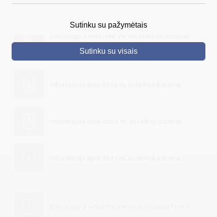
DRUSKININKAI
Sutinku su pažymėtais
Smulkiojo ir vidutinio verslo tvarkos aprašas
SKELBIMAI
Sutinku su visais
TURIZMAS
VERSLAS
Informacija apie 2025 m. suteiktą paramą
PROJEKTAI
ŠVIETIMAS
Informacija apie 2024 m. suteiktą paramą
REGISTRACIJA
RENGINIAI
Informacija apie 2023 m. suteiktą paramą
Smulkiojo ir vidutinio verslo paraiškos forma