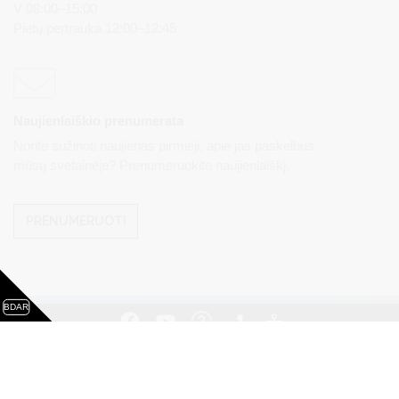
V 08:00–15:00
Pietų pertrauka 12:00–12:45
Naujienlaiškio prenumerata
Norite sužinoti naujienas pirmieji, apie jas paskelbus
mūsų svetainėje? Prenumeruokite naujienlaiškį.
PRENUMERUOTI
BDAR
Visos teisės saugomos. © Druskininkų savivaldybės
administracija. Kopijuoti, dauginti, platinti galima tik gavus
raštišką Druskininkų savivaldybės administracijos sutikimą.