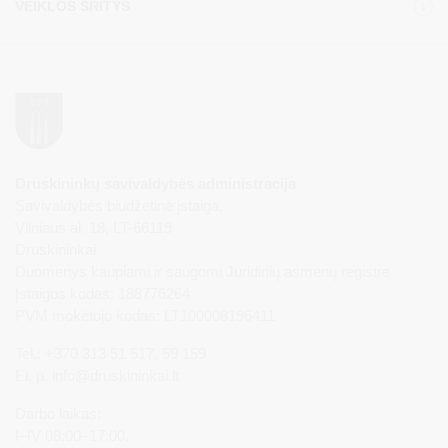
VEIKLOS SRITYS
Druskininkų savivaldybės administracija
Savivaldybės biudžetinė įstaiga,
Vilniaus al. 18, LT-66119
Druskininkai
Duomenys kaupiami ir saugomi Juridinių asmenų registre
Įstaigos kodas: 188776264
PVM mokėtojo kodas: LT100008196411
Tel.: +370 313 51 517, 59 159
El. p.
info@druskininkai.lt
Darbo laikas:
I–IV 08:00–17:00,