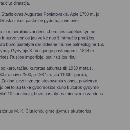
aučių) dinastija.
s Stanislovas Augustas Poniatovskis. Apie 1790 m. jo
u Druskininkus paskelbė gydomąja vietove.
ltinių mineralinio vandens cheminės sudėties tyrimų.
s ir purvo vonios jau veikė nuo šimtmečio pradžios.
isro buvo pastatyta dar didesnė mūrinė balneologinė 150
į gydymą. Gydytojo K. Volfgango pastangomis 1844 m.
ės Rusijos imperijoje, bet ir už jos ribų.
 po karo, tačiau kurortas atkurtas tik 1930 metais,
930 m. buvo 7900, o 1937 m. jau 11000 ligonių),
,,Zaklad lecznicznego stosowania slonca, powietrza i
ėjo bei toliau taikė gydomosios kūno kultūros gydymo
kė 10 sanatorijų, buvo pastatytos mineralinio vandens
itorius M. K. Čiurlionis, gimė įžymus skulptorius