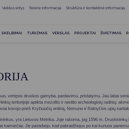
Veiklos sritys
Teisinė informacija
Struktūra ir kontaktinė informacija
mui
ė informacija
Teisės aktai
Struktūra ir kontaktinė
informacija
administracijos
Norminiai teisės aktai
SKELBIMAI
TURIZMAS
VERSLAS
PROJEKTAI
ŠVIETIMAS
R
Asmenų aptarnavimas
Teisės aktų projektai
kumentai
Konsultavimasis su
Mero potvarkiai
visuomene
vencija
Tyrimai ir analizės
Savivaldybės įstaigos
ai
ORIJA
Valstybės garantuojama
Darbo grupės ir komisijos
ybės
teisinė pagalba
Seniūnijos
 remiami
Teisės aktų pažeidimai
o, vertęsis druskos gamyba, pardavimu, pristatymu. Jau labai seniai
Nuorodos
kių teritorijoje aptikta mezolito ir neolito archeologinių radinių: akme
Galiojančio teisinio
ietuviai kovojo prieš Kryžiuočių ordiną, Nemuno ir Ratnyčios upių santak
as ir apskaita
reguliavimo poveikio ex post
vertinimas
uskininkus, yra Lietuvos Metrika. Joje rašoma, jog 1596 m. Druskininkų
struktūra
iniai kaimiečiai. Jie pastebėjo, kad pabraidžiojus po kai kuriuos panemu