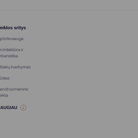
eiklos sritys
plinkosauga
rchitektūra ir
rbanistika
tliekų tvarkymas
ūstas
endruomeninė
eikla