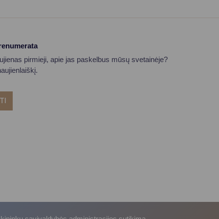
prenumerata
aujienas pirmieji, apie jas paskelbus mūsų svetainėje?
ujienlaiškį.
TI
skininkų savivaldybės administracijos sutikimą.