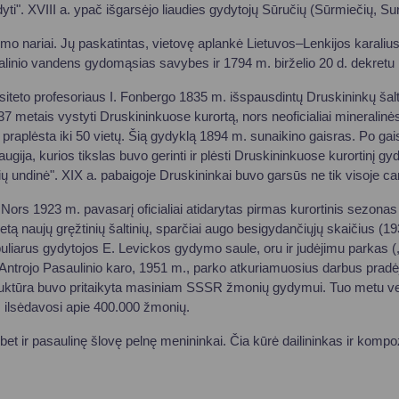
Vartotojų teisių apsauga
yti". XVIII a. ypač išgarsėjo liaudies gydytojų Sūručių (Sūrmiečių, Sur
Pranešėjų apsauga
o nariai. Jų paskatintas, vietovę aplankė Lietuvos–Lenkijos karaliu
ralinio vandens gydomąsias savybes ir 1794 m. birželio 20 d. dekret
Asmens duomenų apsauga
ersiteto profesoriaus I. Fonbergo 1835 m. išspausdintų Druskininkų ša
37 metais vystyti Druskininkuose kurortą, nors neoficialiai mineralinė
praplėsta iki 50 vietų. Šią gydyklą 1894 m. sunaikino gaisras. Po ga
augija, kurios tikslas buvo gerinti ir plėsti Druskininkuose kurortin
 undinė". XIX a. pabaigoje Druskininkai buvo garsūs ne tik visoje carin
 Nors 1923 m. pavasarį oficialiai atidarytas pirmas kurortinis sezonas
etą naujų gręžtinių šaltinių, sparčiai augo besigydančiųjų skaičius (1
liarus gydytojos E. Levickos gydymo saule, oru ir judėjimu parkas (
Po Antrojo Pasaulinio karo, 1951 m., parko atkuriamuosius darbus prad
truktūra buvo pritaikyta masiniam SSSR žmonių gydymui. Tuo metu vei
s ilsėdavosi apie 400.000 žmonių.
et ir pasaulinę šlovę pelnę menininkai. Čia kūrė dailininkas ir kompoz