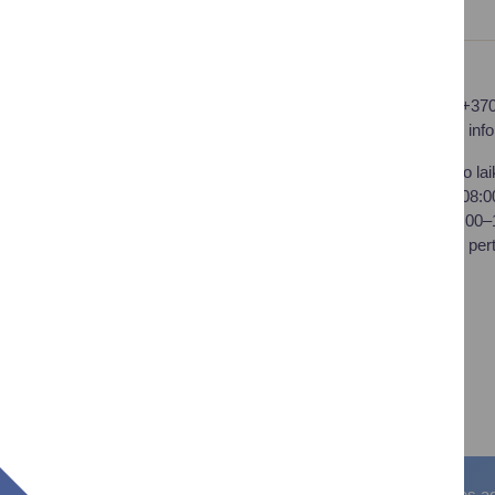
Druskininkų savivaldybės
Tel.: +37
administracija
El. p.
inf
Savivaldybės biudžetinė
Darbo lai
įstaiga,
I–IV 08:
Vilniaus al. 18, LT-66119
V 08:00
Druskininkai
Pietų per
Duomenys kaupiami ir
saugomi Juridinių asmenų
registre
Įstaigos kodas: 188776264
PVM mokėtojo kodas:
LT100008196411
Visos teisės saugomos. © Druskininkų savivaldybės admin