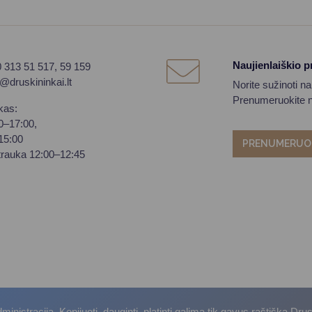
Naujienlaiškio 
0 313 51 517, 59 159
o@druskininkai.lt
Norite sužinoti n
Prenumeruokite na
kas:
00–17:00,
–15:00
PRENUMERUO
trauka 12:00–12:45
istracija. Kopijuoti, dauginti, platinti galima tik gavus raštišką Dru