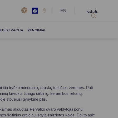
EN
Ieškoti...
EGISTRACIJA
RENGINIAI
 čia tryško mineralinių druskų turinčios versmės. Pati
ninių kirvukų, titnago dirbinių, keramikos liekanų.
oje stovėjusi gynybinė pilis.
 kaimas atiduotas Pervalko dvaro valdytojui ponui
nės šaltinius greičiau išgyja žaizdotos kojos. Dėl to apie