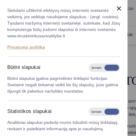
Taryba
Meras
Administracija
Siekdami užtikrinti efektyvų mūsų interneto svetainės
Karjera
DUK
veikimą, jos veikloje naudojame slapukus - (angl. cookies).
Registruokitės priėmi
Administracin
Tęsdami naršymą interneto svetainėje, sutinkate, kad Jūsų
kompiuteryje būtų įrašomi slapukai iš interneto svetainės
Darbotvarkė
Savivaldybės 
PASLAUGOS
DRUSKININKAI
www.druskininkusavivaldybe.lt
vadovai
Kontaktai
Privatumo politika
Planavimo do
Titulinis
Druskininkų istorija
Vicemerai
Korupcijos pre
Būtini slapukai
Įjungta
Išjungta
Mero patarėja
Viešieji pirkim
DRUSKININKŲ IST
Būtini slapukai įgalina pagrindines tinklapio funkcijas.
Svetainė negali tinkamai veikti be šių slapukų, juos galima
Lygios galim
išjungti tik pakeitus naršyklės nuostatas.
Savivaldybės
Vietovės vardas susijęs su druska. Druskininkas – asmu
projektai
gyvenvietė žinoma nuo seno. Dabartinio miesto ir jo apylin
Statistikos slapukai
Įjungta
Išjungta
Kurorto istorijos tyrinėtojai mano, kad jau XIII a., kai l
Finansų valdym
Analitiniai slapukai padeda mums tobulinti mūsų tinklalapį,
Pirmas iki šiol žinomas rašytinis šaltinis, minintis Dr
renkant ir pateikiant informaciją apie jo naudojimą.
Organizacinė 
Voropajui. Šaltinių gydomąja galia pirmieji įsitikino viet