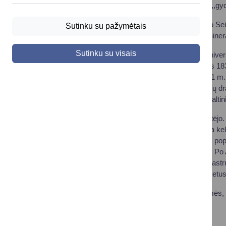
XVII–XIX a. pr. apsukresni druskininkiečiai pradėjo ,,gyd
1789 m. Druskininkais susidomėjo Gardine vykusio Seim
Sutinku su pažymėtais
įsakymu rūmų gydytojas pradėjo tirti Druskininkų mine
Sutinku su visais
Tačiau tikru kurortu Druskininkai tapo po Vilniaus univ
Pateikus duomenis carui Nikolajui I, gautas leidimas 18
1838 m. pastatyta 14 vonių gydykla, kuri 1840–1841 m. 
vietų gydykla. 1841 m. įsteigta Druskininkų Gydytojų dr
Gardine pradedamas leisti žurnalas ,,Druskininkų šaltinių
Per Pirmąjį Pasaulinį karą Druskininkai labai nukentėjo.
iniciatyvą perėmus Lenkijos krašto bankui: padaryta kel
pastatyta daug naujų vilų. 1924–1939 m. buvo ypač popu
ruchu"). Parke veikė vyrų, moterų ir vaikų sektoriai. 
metodikas Karolis Dineika. Sovietmečiu kurorto infras
ir gydomojo purvo bei fizioterapijos gydyklos, per metu
Druskininkus garsina ne tik unikalios gamtos versmės, b
modernistas Žakas Lipšicas (Jacąues Lipchitz).