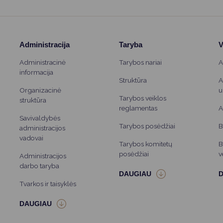
Administracija
Taryba
V
Administracinė
Tarybos nariai
A
informacija
Struktūra
A
Organizacinė
u
Tarybos veiklos
struktūra
reglamentas
A
Savivaldybės
Tarybos posėdžiai
B
administracijos
vadovai
Tarybos komitetų
B
posėdžiai
v
Administracijos
darbo taryba
Tvarkos ir taisyklės