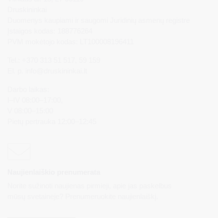
Druskininkai
Duomenys kaupiami ir saugomi Juridinių asmenų registre
Įstaigos kodas: 188776264
PVM mokėtojo kodas: LT100008196411
Tel.: +370 313 51 517, 59 159
El. p.
info@druskininkai.lt
Darbo laikas:
I–IV 08:00–17:00,
V 08:00–15:00
Pietų pertrauka 12:00–12:45
Naujienlaiškio prenumerata
Norite sužinoti naujienas pirmieji, apie jas paskelbus
mūsų svetainėje? Prenumeruokite naujienlaiškį.