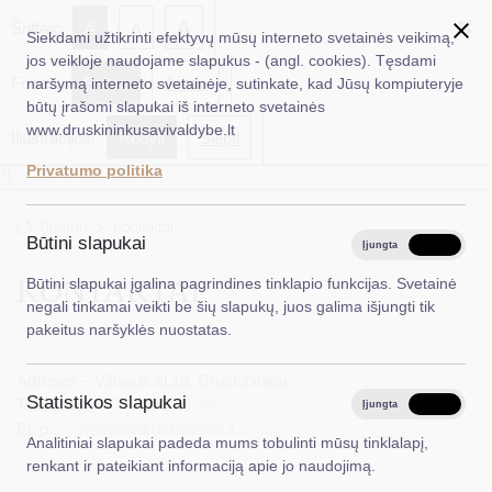
✖
A
Šriftas:
A
A
Siekdami užtikrinti efektyvų mūsų interneto svetainės veikimą,
jos veikloje naudojame slapukus - (angl. cookies). Tęsdami
Fonas:
Baltas
Juoda
naršymą interneto svetainėje, sutinkate, kad Jūsų kompiuteryje
EN
Ieškoti...
būtų įrašomi slapukai iš interneto svetainės
www.druskininkusavivaldybe.lt
Iliustracijos:
Rodyti
Slėpti
Taryba
Privatumo politika
*}
Meras
Titulinis
Kontaktai
Administracija
Būtini slapukai
Įjungta
Išjungta
Veiklos sritys
KONTAKTAI
Būtini slapukai įgalina pagrindines tinklapio funkcijas. Svetainė
negali tinkamai veikti be šių slapukų, juos galima išjungti tik
Teisinė informacija
pakeitus naršyklės nuostatas.
Struktūra ir kontaktinė informacija
Adresas – Vilniaus al.18, Druskininkai
Statistikos slapukai
Karjera
Telefonas –
+370 313 55 355
Įjungta
Išjungta
El. p.: –
meras@druskininkai.lt
Analitiniai slapukai padeda mums tobulinti mūsų tinklalapį,
DUK
renkant ir pateikiant informaciją apie jo naudojimą.
PASLAUGOS