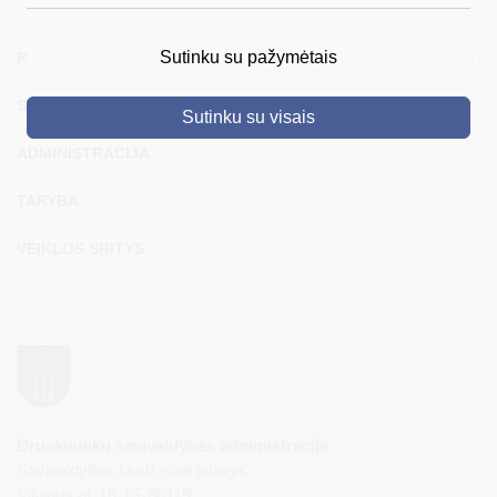
DRUSKININKAI
Sutinku su pažymėtais
PASLAUGOS
SKELBIMAI
STRUKTŪRA IR KONTAKTINĖ INFORMACIJA
Sutinku su visais
TURIZMAS
ADMINISTRACIJA
VERSLAS
TARYBA
PROJEKTAI
VEIKLOS SRITYS
ŠVIETIMAS
REGISTRACIJA
RENGINIAI
Druskininkų savivaldybės administracija
Savivaldybės biudžetinė įstaiga,
Vilniaus al. 18, LT-66119